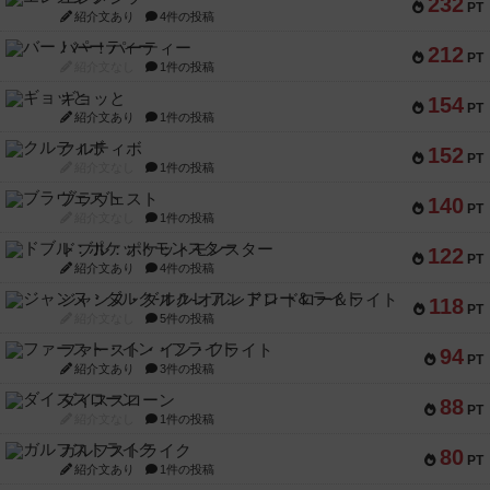
232
PT
紹介文あり
4件の投稿
バー！パーティー
212
PT
紹介文なし
1件の投稿
ギョッと
154
PT
紹介文あり
1件の投稿
クルティボ
152
PT
紹介文なし
1件の投稿
ブラヴェスト
140
PT
紹介文なし
1件の投稿
ドブル：ポケットモンスター
122
PT
紹介文あり
4件の投稿
ジャンヌ・ダルク-オルレアン ドロー＆ライト
118
PT
紹介文なし
5件の投稿
ファースト・イン・フライト
94
PT
紹介文あり
3件の投稿
ダイススローン
88
PT
紹介文なし
1件の投稿
ガルフストライク
80
PT
紹介文あり
1件の投稿