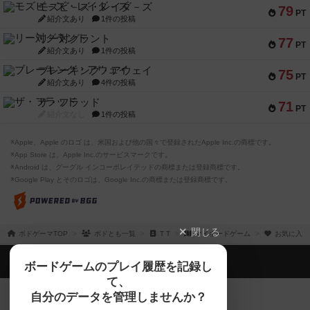
モズビ－ズ・レイダ－ズ
79
PT
紹介文あり
1件の投稿
リー対グラント
77
PT
紹介文あり
1件の投稿
ブレーキング・アウェイ
75
PT
紹介文あり
4件の投稿
ザ・フラッド
71
PT
紹介文なし
1件の投稿
※Apple、Apple のロゴ は、米国および他の国々で登録されたApple Inc.の商標です。
※App Store は、Apple Inc.のサービスマークです。
※Android は、グーグル インコーポレイテッドの商標または登録商標です。
※Google Play とそのロゴは、Google Inc.の商標または登録商標です。
閉じる
ボドゲーマTOP
ボドとも一覧
T T
マイボードゲーム
お気に入り
ボドゲーマTOP
ボードゲームのプレイ履歴を記録し
て、
ボードゲームを検索する
自分のデータを管理しませんか？