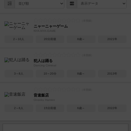
ニャーニャーゲーム
NYA-NYA-GAME
2～10人
20分前後
8歳～
2021年
犯人は踊る
Dancing Criminal
3～8人
10～20分
8歳～
2013年
音速飯店
Onsoku Hanten
2～6人
15分前後
6歳～
2022年