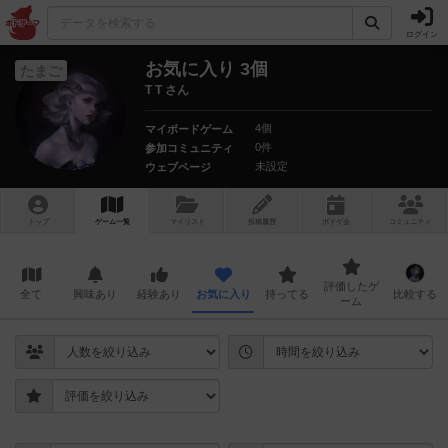
ログイン
お気に入り 3個
たまご
T T さん
4個
マイボードゲーム
0件
参加コミュニティ
未設定
ウェブページ
トップ
ゲーム一覧
マイリスト
投稿履歴
ボ
ドゲ
会
コミュニティ
評価したゲ
全て
興味あり
経験あり
お気に入り
持ってる
比較する
ーム