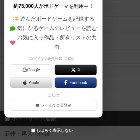
約75,000人
がボドゲーマを利用中！
ボードゲームの新着レビュー
遊んだボードゲームを記録する
ボードゲーム会情報
気になるゲームのレビューを読む
お気に入り作品・所有リストの共
メカニクス特集
有
掲示板・トピックス
ログイン / 会員登録（10秒）
Google
X
ボドとも・会員一覧
Apple
Facebook
ボードゲーム業界コラム
または
ボドゲーマご利用案内
メールで会員登録
ボードゲーム通販
しばらく表示しない
新作・再入荷情報