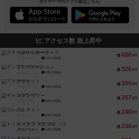
ボドゲーマのアプリ版はこちら
アクセス数 急上昇中
スチームローラーズ
686
PT
紹介文なし
2件の投稿
テンプテーション
326
PT
紹介文なし
2件の投稿
アマナイト
300
PT
紹介文なし
1件の投稿
ギャンブラー
257
PT
紹介文なし
2件の投稿
コレクト！
240
PT
紹介文なし
1件の投稿
トリオンフ ア マレンゴ
236
PT
紹介文あり
1件の投稿
エレメンツ