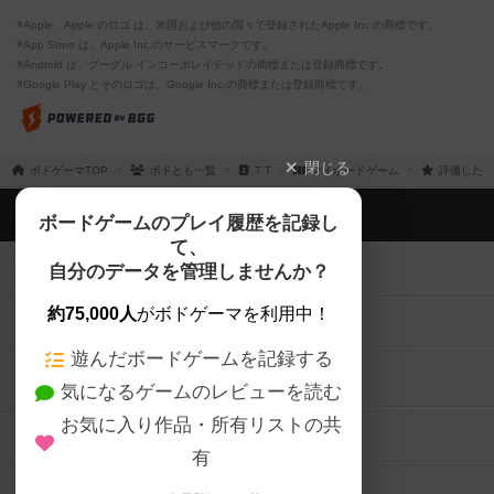
※Apple、Apple のロゴ は、米国および他の国々で登録されたApple Inc.の商標です。
※App Store は、Apple Inc.のサービスマークです。
※Android は、グーグル インコーポレイテッドの商標または登録商標です。
※Google Play とそのロゴは、Google Inc.の商標または登録商標です。
閉じる
ボドゲーマTOP
ボドとも一覧
T T
マイボードゲーム
評価したボ
ボドゲーマTOP
ボードゲームのプレイ履歴を記録し
て、
ボードゲームを検索する
自分のデータを管理しませんか？
約75,000人
がボドゲーマを利用中！
ボードゲームの新着レビュー
遊んだボードゲームを記録する
ボードゲーム会情報
気になるゲームのレビューを読む
お気に入り作品・所有リストの共
メカニクス特集
有
掲示板・トピックス