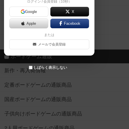
ログイン / 会員登録（10秒）
Google
X
ボドとも・会員一覧
Apple
Facebook
ボードゲーム業界コラム
または
ボドゲーマご利用案内
メールで会員登録
ボードゲーム通販
しばらく表示しない
新作・再入荷情報
定番ボードゲームの通販商品
国産ボードゲームの通販商品
子供向けボードゲームの通販商品
2人用ボードゲームの通販商品