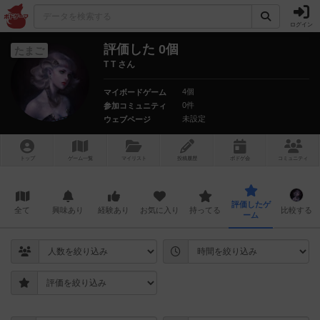
ログイン
評価した 0個
たまご
T T さん
4個
マイボードゲーム
0件
参加コミュニティ
未設定
ウェブページ
トップ
ゲーム一覧
マイリスト
投稿履歴
ボ
ドゲ
会
コミュニティ
評価したゲ
全て
興味あり
経験あり
お気に入り
持ってる
比較する
ーム