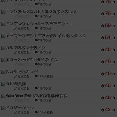
75
PT
紹介文なし
2件の投稿
トランスオリエント・エクスプレス
70
PT
紹介文なし
1件の投稿
アンブッシュ！：ムーブアウト！
59
PT
紹介文あり
1件の投稿
キャプテン・フリップ：イスラ・ボンバ
51
PT
紹介文なし
2件の投稿
ガルフストライク
46
PT
紹介文あり
1件の投稿
エコーズ・オブ・タイム
45
PT
紹介文なし
8件の投稿
スカルキング
45
PT
紹介文あり
12件の投稿
海兵隊
45
PT
紹介文あり
1件の投稿
Bitter End ブタペスト救出作戦
45
PT
紹介文なし
1件の投稿
ドコジャン
42
PT
紹介文あり
10件の投稿