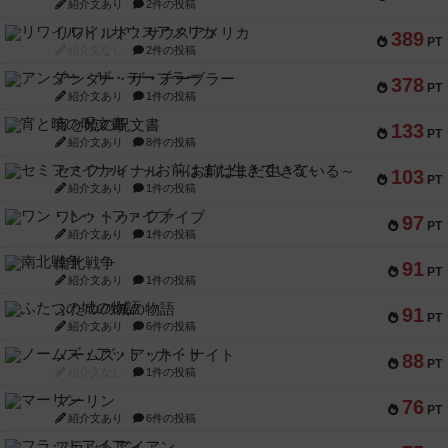
紹介文あり
2件の投稿
リワイルド：サウスアメリカ
389
PT
紹介文なし
2件の投稿
アンダー・ザ・テーブラー
378
PT
紹介文あり
1件の投稿
宵と暁の呪文書
133
PT
紹介文あり
8件の投稿
セミファイナル ～お前はまだ生きている～
103
PT
紹介文あり
1件の投稿
ワン・トゥ・ファイブ
97
PT
紹介文あり
1件の投稿
南北戦争
91
PT
紹介文あり
1件の投稿
ふたつの城の物語
91
PT
紹介文あり
6件の投稿
ノームズ・アット・ナイト
88
PT
紹介文なし
1件の投稿
マーリン
76
PT
紹介文あり
6件の投稿
フラットアイアン