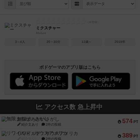
ミクスチャー
Mixture
3～4人
20～30分
12歳～
2019年
ボドゲーマのアプリ版はこちら
アクセス数 急上昇中
無限まちがいさがし
574
PT
紹介文あり
2件の投稿
リワイルド：サウスアメリカ
389
PT
紹介文なし
2件の投稿