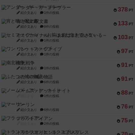
アンダー・ザ・テーブラー
378
PT
紹介文あり
1件の投稿
宵と暁の呪文書
133
PT
紹介文あり
8件の投稿
セミファイナル ～お前はまだ生きている～
103
PT
紹介文あり
1件の投稿
ワン・トゥ・ファイブ
97
PT
紹介文あり
1件の投稿
南北戦争
91
PT
紹介文あり
1件の投稿
ふたつの城の物語
91
PT
紹介文あり
6件の投稿
ノームズ・アット・ナイト
88
PT
紹介文なし
1件の投稿
マーリン
76
PT
紹介文あり
6件の投稿
フラットアイアン
75
PT
紹介文なし
2件の投稿
トランスオリエント・エクスプレス
70