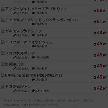
PT
紹介文なし
1件の投稿
アンブッシュ！：ムーブアウト！
59
PT
紹介文あり
1件の投稿
キャプテン・フリップ：イスラ・ボンバ
51
PT
紹介文なし
2件の投稿
ガルフストライク
46
PT
紹介文あり
1件の投稿
エコーズ・オブ・タイム
45
PT
紹介文なし
8件の投稿
スカルキング
45
PT
紹介文あり
12件の投稿
海兵隊
45
PT
紹介文あり
1件の投稿
Bitter End ブタペスト救出作戦
45
PT
紹介文なし
1件の投稿
ドコジャン
42
PT
紹介文あり
10件の投稿
※Apple、Apple のロゴ は、米国および他の国々で登録されたApple Inc.の商標です。
※App Store は、Apple Inc.のサービスマークです。