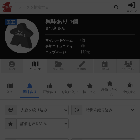
ログイン
興味あり 1個
国王
さつき さん
1個
マイボードゲーム
0件
参加コミュニティ
未設定
ウェブページ
トップ
ゲーム一覧
マイリスト
投稿履歴
ボ
ドゲ
会
コミュニティ
評価したゲ
全て
興味あり
経験あり
お気に入り
持ってる
比較する
ーム