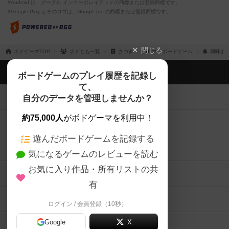
※Android は、グーグル インコーポレイテッドの商標または登録商標です。
※Google Play とそのロゴは、Google Inc.の商標または登録商標です。
閉じる
ボドゲーマTOP
ボドとも一覧
さつき
マイボードゲーム
興味あ
ボドゲーマTOP
ボードゲームのプレイ履歴を記録し
て、
ボードゲームを検索する
自分のデータを管理しませんか？
約75,000人
がボドゲーマを利用中！
ボードゲームの新着レビュー
遊んだボードゲームを記録する
ボードゲーム会情報
気になるゲームのレビューを読む
お気に入り作品・所有リストの共
メカニクス特集
有
掲示板・トピックス
ログイン / 会員登録（10秒）
Google
X
ボドとも・会員一覧