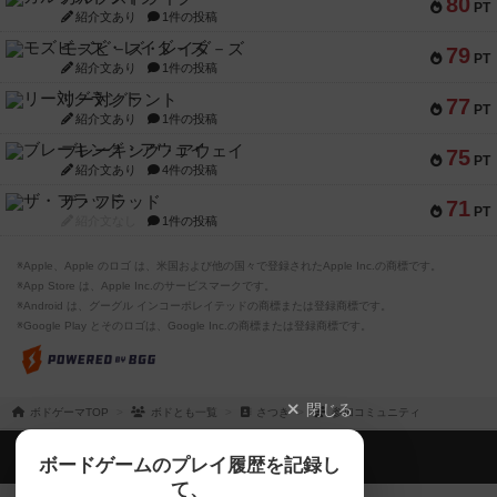
80
PT
紹介文あり
1件の投稿
モズビ－ズ・レイダ－ズ
79
PT
紹介文あり
1件の投稿
リー対グラント
77
PT
紹介文あり
1件の投稿
ブレーキング・アウェイ
75
PT
紹介文あり
4件の投稿
ザ・フラッド
71
PT
紹介文なし
1件の投稿
※Apple、Apple のロゴ は、米国および他の国々で登録されたApple Inc.の商標です。
※App Store は、Apple Inc.のサービスマークです。
※Android は、グーグル インコーポレイテッドの商標または登録商標です。
※Google Play とそのロゴは、Google Inc.の商標または登録商標です。
閉じる
ボドゲーマTOP
ボドとも一覧
さつき
参加コミュニティ
ボドゲーマTOP
ボードゲームのプレイ履歴を記録し
て、