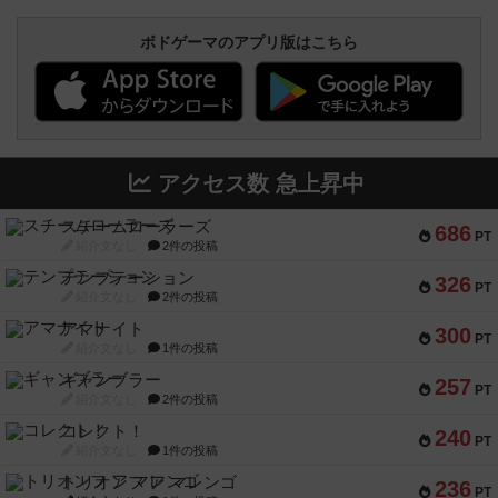
ボドゲーマのアプリ版はこちら
アクセス数 急上昇中
スチームローラーズ
686
PT
紹介文なし
2件の投稿
テンプテーション
326
PT
紹介文なし
2件の投稿
アマナイト
300
PT
紹介文なし
1件の投稿
ギャンブラー
257
PT
紹介文なし
2件の投稿
コレクト！
240
PT
紹介文なし
1件の投稿
トリオンフ ア マレンゴ
236
PT