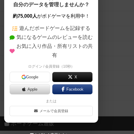
ボードゲームを検索する
自分のデータを管理しませんか？
約75,000人
がボドゲーマを利用中！
ボードゲームの新着レビュー
遊んだボードゲームを記録する
ボードゲーム会情報
気になるゲームのレビューを読む
お気に入り作品・所有リストの共
メカニクス特集
有
掲示板・トピックス
ログイン / 会員登録（10秒）
Google
X
ボドとも・会員一覧
Apple
Facebook
ボードゲーム業界コラム
または
ボドゲーマご利用案内
メールで会員登録
ボードゲーム通販