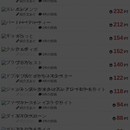
紹介文あり
1件の投稿
エレメンツ
232
PT
紹介文あり
4件の投稿
バー！パーティー
212
PT
紹介文なし
1件の投稿
ギョッと
154
PT
紹介文あり
1件の投稿
クルティボ
152
PT
紹介文なし
1件の投稿
ブラヴェスト
140
PT
紹介文なし
1件の投稿
ドブル：ポケットモンスター
122
PT
紹介文あり
4件の投稿
ジャンヌ・ダルク-オルレアン ドロー＆ライト
118
PT
紹介文なし
5件の投稿
ファースト・イン・フライト
94
PT
紹介文あり
3件の投稿
ダイススローン
88
PT
紹介文なし
1件の投稿
ガルフストライク