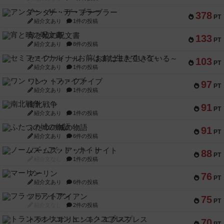
アンダー・ザ・テーブラー
378
PT
紹介文あり
1件の投稿
宵と暁の呪文書
133
PT
紹介文あり
8件の投稿
セミファイナル ～お前はまだ生きている～
103
PT
紹介文あり
1件の投稿
ワン・トゥ・ファイブ
97
PT
紹介文あり
1件の投稿
南北戦争
91
PT
紹介文あり
1件の投稿
ふたつの城の物語
91
PT
紹介文あり
6件の投稿
ノームズ・アット・ナイト
88
PT
紹介文なし
1件の投稿
マーリン
76
PT
紹介文あり
6件の投稿
フラットアイアン
75
PT
紹介文なし
2件の投稿
トランスオリエント・エクスプレス
70