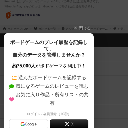
※Android は、グーグル インコーポレイテッドの商標または登録商標です。
※Google Play とそのロゴは、Google Inc.の商標または登録商標です。
閉じる
ボドゲーマTOP
ボドとも一覧
さつき
マイボードゲーム
お気に
ボドゲーマTOP
ボードゲームのプレイ履歴を記録し
て、
ボードゲームを検索する
自分のデータを管理しませんか？
約75,000人
がボドゲーマを利用中！
ボードゲームの新着レビュー
遊んだボードゲームを記録する
ボードゲーム会情報
気になるゲームのレビューを読む
お気に入り作品・所有リストの共
メカニクス特集
有
掲示板・トピックス
ログイン / 会員登録（10秒）
Google
X
ボドとも・会員一覧