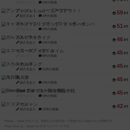
PT
紹介文なし
1件の投稿
アンブッシュ！：ムーブアウト！
59
PT
紹介文あり
1件の投稿
キャプテン・フリップ：イスラ・ボンバ
51
PT
紹介文なし
2件の投稿
ガルフストライク
46
PT
紹介文あり
1件の投稿
エコーズ・オブ・タイム
45
PT
紹介文なし
8件の投稿
スカルキング
45
PT
紹介文あり
12件の投稿
海兵隊
45
PT
紹介文あり
1件の投稿
Bitter End ブタペスト救出作戦
45
PT
紹介文なし
1件の投稿
ドコジャン
42
PT
紹介文あり
10件の投稿
※Apple、Apple のロゴ は、米国および他の国々で登録されたApple Inc.の商標です。
※App Store は、Apple Inc.のサービスマークです。