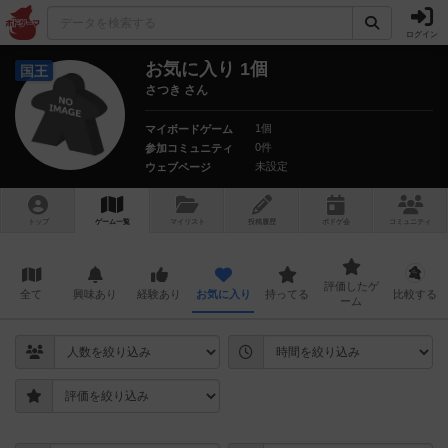
ログイン
お気に入り 1個
国王
さつき さん
1個
マイボードゲーム
0件
参加コミュニティ
未設定
ウェブページ
トップ
ゲーム一覧
マイリスト
投稿履歴
ボ
ドゲ
会
コミュニティ
評価したゲ
全て
興味あり
経験あり
お気に入り
持ってる
比較する
ーム