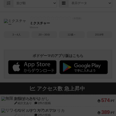
ミクスチャー
Mixture
3～4人
20～30分
12歳～
2019年
ボドゲーマのアプリ版はこちら
アクセス数 急上昇中
無限まちがいさがし
574
PT
紹介文あり
2件の投稿
リワイルド：サウスアメリカ
389
PT
紹介文なし
2件の投稿