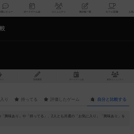
索
新着レビュー
ボードゲーム会
コミュニティ
掲示板一覧
較
スト
投稿履歴
ボ
ー
ドゲ
ーム
会
参加
コミュニティ
入り
持ってる
評価したゲーム
自分と
比較する
の「興味あり」や「持ってる」、2人とも共通の「お気に入り」「興味あり」を