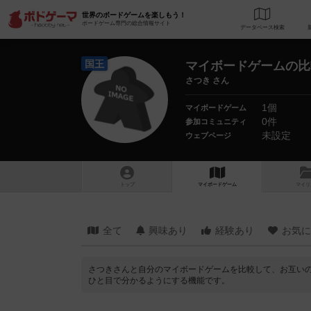
世界のボードゲームを楽しもう！
ボードゲーム専門の総合情報サイト
データベース
検
国王
マイボードゲームの比
さつき さん
1個
マイボードゲーム
0件
参加コミュニティ
未設定
ウェブページ
トップ
マイボードゲーム
マイリ
全て
興味あり
経験あり
お気に
さつきさんと自分のマイボードゲームを比較して、お互い
ひと目で分かるようにする機能です。