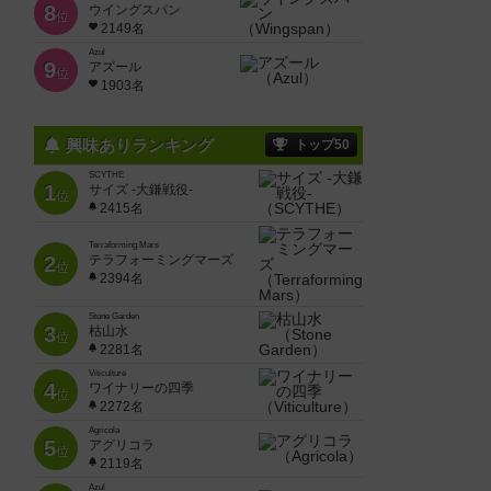
8
ウイングスパン
位
2149名
Azul
9
アズール
位
1903名
興味ありランキング
トップ50
SCYTHE
1
サイズ -大鎌戦役-
位
2415名
Terraforming Mars
2
テラフォーミングマーズ
位
2394名
Stone Garden
3
枯山水
位
2281名
Viticulture
4
ワイナリーの四季
位
2272名
Agricola
5
アグリコラ
位
2119名
Azul