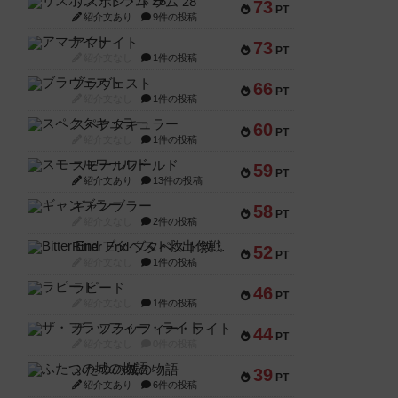
リスボン・トラム 28
73
PT
紹介文あり
9件の投稿
アマナイト
73
PT
紹介文なし
1件の投稿
ブラヴェスト
66
PT
紹介文なし
1件の投稿
スペクタキュラー
60
PT
紹介文なし
1件の投稿
スモールワールド
59
PT
紹介文あり
13件の投稿
ギャンブラー
58
PT
紹介文なし
2件の投稿
Bitter End ブタペスト救出作戦
52
PT
紹介文なし
1件の投稿
ラピード
46
PT
紹介文なし
1件の投稿
ザ・フラッフィー・ライト
44
PT
紹介文なし
0件の投稿
ふたつの城の物語
39
PT
紹介文あり
6件の投稿