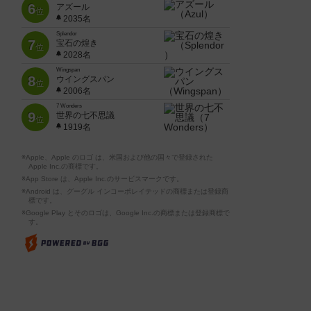
6
アズール
位
2035名
Splendor
7
宝石の煌き
位
2028名
Wingspan
8
ウイングスパン
位
2006名
7 Wonders
9
世界の七不思議
位
1919名
※Apple、Apple のロゴ は、米国および他の国々で登録された
Apple Inc.の商標です。
※App Store は、Apple Inc.のサービスマークです。
※Android は、グーグル インコーポレイテッドの商標または登録商
標です。
※Google Play とそのロゴは、Google Inc.の商標または登録商標で
す。