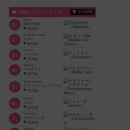
お気に入りランキング
トップ50
Splendor
1
宝石の煌き
位
4040名
Die Siedler von Catan
2
カタン
位
3616名
Dominion
3
ドミニオン
位
2528名
Battle Line
4
バトルライン
位
2377名
Terraforming Mars
5
テラフォーミングマーズ
位
2370名
6 nimmt!
6
ニムト
位
2201名
Carcassonne
7
カルカソンヌ
位
2190名
Wingspan