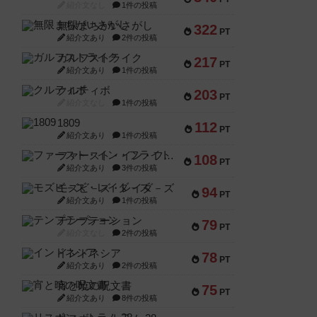
紹介文なし
1件の投稿
無限まちがいさがし
322
PT
紹介文あり
2件の投稿
ガルフストライク
217
PT
紹介文あり
1件の投稿
クルティボ
203
PT
紹介文なし
1件の投稿
1809
112
PT
紹介文あり
1件の投稿
ファースト・イン・フライト
108
PT
紹介文あり
3件の投稿
モズビ－ズ・レイダ－ズ
94
PT
紹介文あり
1件の投稿
テンプテーション
79
PT
紹介文なし
2件の投稿
インドネシア
78
PT
紹介文あり
2件の投稿
宵と暁の呪文書
75
PT
紹介文あり
8件の投稿