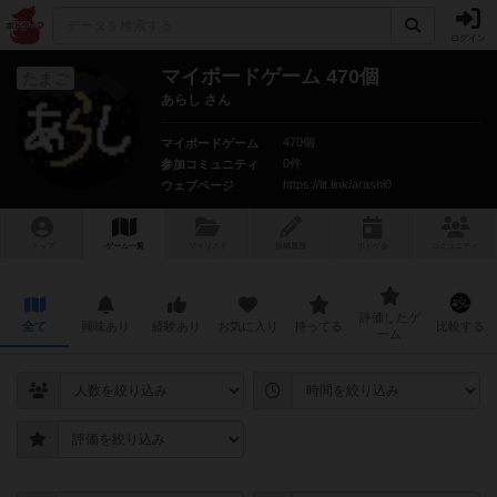
ログイン
マイボードゲーム 470個
たまご
あらし さん
470個
マイボードゲーム
0件
参加コミュニティ
https://lit.link/arashi0
ウェブページ
トップ
ゲーム一覧
マイリスト
投稿履歴
ボ
ドゲ
会
コミュニティ
評価したゲ
全て
興味あり
経験あり
お気に入り
持ってる
比較する
ーム