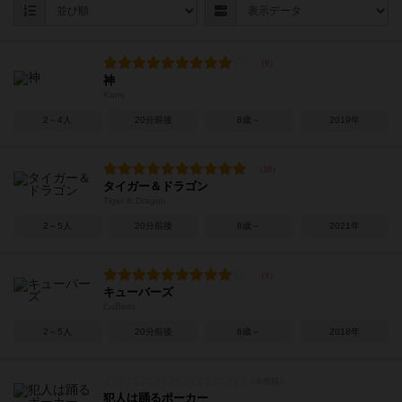
神
Kami
2～4人
20分前後
8歳～
2019年
タイガー＆ドラゴン
Tiger & Dragon
2～5人
20分前後
8歳～
2021年
キューバーズ
CuBirds
2～5人
20分前後
8歳～
2018年
犯人は踊るポーカー