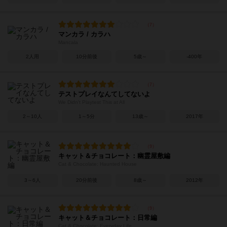
マンカラ / カラハ
Mancala
2人用
10分前後
5歳～
-400年
テストプレイなんてしてないよ
We Didn't Playtest This at All
2～10人
1～5分
13歳～
2017年
キャット＆チョコレート：幽霊屋敷編
Cat & Chocolate: Haunted House
3～6人
20分前後
8歳～
2012年
キャット＆チョコレート：日常編
Cat & Chocolate: Everyday Life