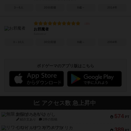
3～6人
20分前後
8歳～
2014年
お邪魔者
Saboteur
3～10人
30分前後
8歳～
2004年
ボドゲーマのアプリ版はこちら
アクセス数 急上昇中
無限まちがいさがし
574
PT
紹介文あり
2件の投稿
リワイルド：サウスアメリカ
389
PT