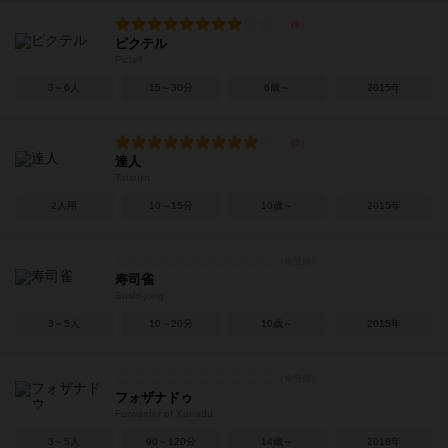
ピクテル
Pictell
3～6人
15～30分
6歳～
2015年
達人
Tatsujin
2人用
10～15分
10歳～
2015年
寿司雀
Sushi-jong
3～5人
10～20分
10歳～
2015年
フォザナドゥ
Forwarder of Xanadu
3～5人
90～120分
14歳～
2018年