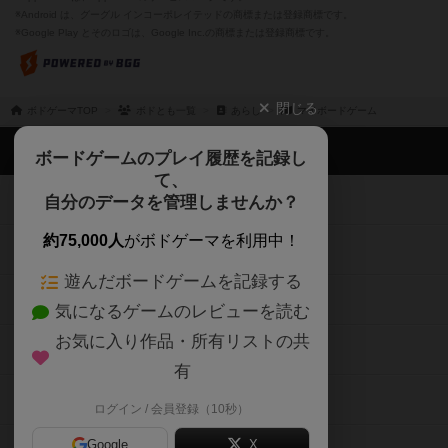
※Android は、グーグル インコーポレイテッドの商標または登録商標です。
※Google Play とそのロゴは、Google Inc.の商標または登録商標です。
閉じる
ボドゲーマTOP
ボドとも一覧
あらし
マイボードゲーム
ボドゲーマTOP
ボードゲームのプレイ履歴を記録し
て、
ボードゲームを検索する
自分のデータを管理しませんか？
約75,000人
がボドゲーマを利用中！
ボードゲームの新着レビュー
遊んだボードゲームを記録する
ボードゲーム会情報
気になるゲームのレビューを読む
お気に入り作品・所有リストの共
メカニクス特集
有
掲示板・トピックス
ログイン / 会員登録（10秒）
Google
X