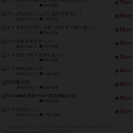
トランスオリエント・エクスプレス
70
PT
紹介文なし
1件の投稿
アンブッシュ！：ムーブアウト！
59
PT
紹介文あり
1件の投稿
キャプテン・フリップ：イスラ・ボンバ
51
PT
紹介文なし
2件の投稿
ガルフストライク
46
PT
紹介文あり
1件の投稿
エコーズ・オブ・タイム
45
PT
紹介文なし
8件の投稿
スカルキング
45
PT
紹介文あり
12件の投稿
海兵隊
45
PT
紹介文あり
1件の投稿
Bitter End ブタペスト救出作戦
45
PT
紹介文なし
1件の投稿
ドコジャン
42
PT
紹介文あり
10件の投稿
※Apple、Apple のロゴ は、米国および他の国々で登録されたApple Inc.の商標です。
※App Store は、Apple Inc.のサービスマークです。