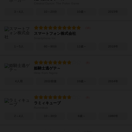
Criminal Dance: The Poker Game
3～4人
10～20分
10歳～
2015年
スマートフォン株式会社
Smartphone Inc.
1～5人
60～90分
12歳～
2018年
姫騎士逃ゲテ～
Hime Kishi Nigete
4人用
20分前後
10歳～
2014年
ラミィキューブ
Rummikub
2～4人
10～30分
8歳～
1980年