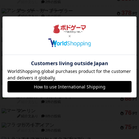
紹介文なし
2件の投稿
アンダー・ザ・テーブラー
378
PT
紹介文あり
1件の投稿
宵と暁の呪文書
133
PT
紹介文あり
8件の投稿
セミファイナル ～お前はまだ生きている～
103
PT
紹介文あり
1件の投稿
ワン・トゥ・ファイブ
97
PT
紹介文あり
1件の投稿
南北戦争
91
PT
紹介文あり
1件の投稿
ふたつの城の物語
91
PT
紹介文あり
6件の投稿
ノームズ・アット・ナイト
88
PT
紹介文なし
1件の投稿
マーリン
76
PT
紹介文あり
6件の投稿
フラットアイアン
75
PT
紹介文なし
2件の投稿