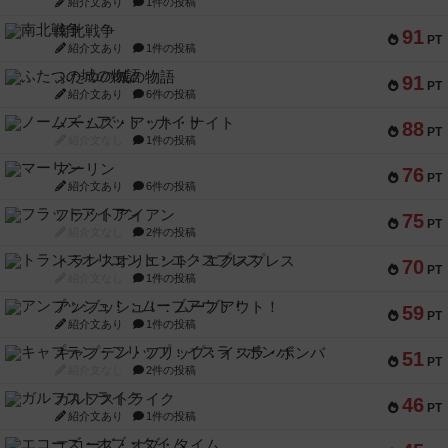
紹介文あり
1件の投稿
南北戦争
91
PT
紹介文あり
1件の投稿
ふたつの城の物語
91
PT
紹介文あり
6件の投稿
ノームズ・アット・ナイト
88
PT
紹介文なし
1件の投稿
マーリン
76
PT
紹介文あり
6件の投稿
フラットアイアン
75
PT
紹介文なし
2件の投稿
トランスオリエント・エクスプレス
70
PT
紹介文なし
1件の投稿
アンブッシュ！：ムーブアウト！
59
PT
紹介文あり
1件の投稿
キャプテン・フリップ：イスラ・ボンバ
51
PT
紹介文なし
2件の投稿
ガルフストライク
46
PT
紹介文あり
1件の投稿
エコーズ・オブ・タイム