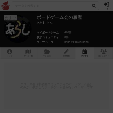
ログイン
ボードゲーム会の履歴
たまご
あらし さん
470個
マイボードゲーム
0件
参加コミュニティ
https://lit.link/arashi0
ウェブページ
トップ
ゲーム一覧
マイリスト
投稿履歴
ボ
ドゲ
会
コミュニティ
クローズ会（非公開コミュニティのボードゲーム会）
のみか、参加したボードゲーム会がないユーザーです