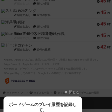
45
PT
紹介文なし
8件の投稿
スカルキング
45
PT
紹介文あり
12件の投稿
海兵隊
45
PT
紹介文あり
1件の投稿
Bitter End ブタペスト救出作戦
45
PT
紹介文なし
1件の投稿
ドコジャン
42
PT
紹介文あり
10件の投稿
※Apple、Apple のロゴ は、米国および他の国々で登録されたApple Inc.の商標です。
※App Store は、Apple Inc.のサービスマークです。
※Android は、グーグル インコーポレイテッドの商標または登録商標です。
※Google Play とそのロゴは、Google Inc.の商標または登録商標です。
閉じる
ボドゲーマTOP
ボドとも一覧
あらし
ボードゲーム会の履歴
ボドゲーマTOP
ボードゲームのプレイ履歴を記録し
て、