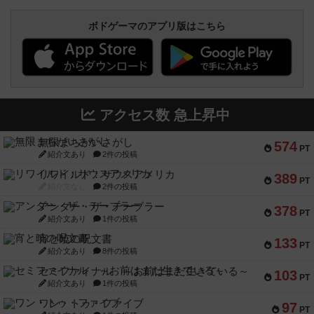
ボドゲーマのアプリ版はこちら
アクセス数 急上昇中
無限まちがいさがし
574
PT
紹介文あり
2件の投稿
リワイルド：サウスアメリカ
389
PT
紹介文なし
2件の投稿
アンダー・ザ・テーブラー
378
PT
紹介文あり
1件の投稿
宵と暁の呪文書
133
PT
紹介文あり
8件の投稿
セミファイナル ～お前はまだ生きている～
103
PT
紹介文あり
1件の投稿
ワン・トゥ・ファイブ
97
PT