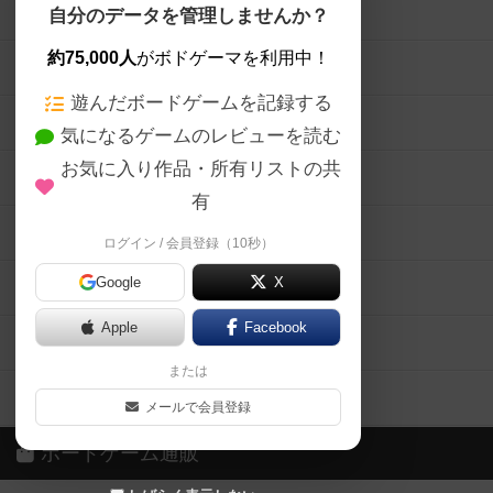
ボードゲームを検索する
自分のデータを管理しませんか？
約75,000人
がボドゲーマを利用中！
ボードゲームの新着レビュー
遊んだボードゲームを記録する
ボードゲーム会情報
気になるゲームのレビューを読む
お気に入り作品・所有リストの共
メカニクス特集
有
掲示板・トピックス
ログイン / 会員登録（10秒）
Google
X
ボドとも・会員一覧
Apple
Facebook
ボードゲーム業界コラム
または
ボドゲーマご利用案内
メールで会員登録
ボードゲーム通販