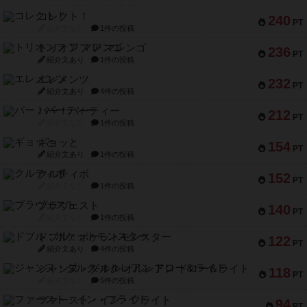
コレクト！
240
PT
紹介文なし
1件の投稿
トリオンフ ア マレンゴ
236
PT
紹介文あり
1件の投稿
エレメンツ
232
PT
紹介文あり
4件の投稿
バー！パーティー
212
PT
紹介文なし
1件の投稿
ギョッと
154
PT
紹介文あり
1件の投稿
クルティボ
152
PT
紹介文なし
1件の投稿
ブラヴェスト
140
PT
紹介文なし
1件の投稿
ドブル：ポケットモンスター
122
PT
紹介文あり
4件の投稿
ジャンヌ・ダルク-オルレアン ドロー＆ライト
118
PT
紹介文なし
5件の投稿
ファースト・イン・フライト
94
PT