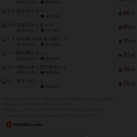
紹介文あり
3件の投稿
ダイススローン
88
PT
紹介文なし
1件の投稿
ガルフストライク
80
PT
紹介文あり
1件の投稿
モズビ－ズ・レイダ－ズ
79
PT
紹介文あり
1件の投稿
リー対グラント
77
PT
紹介文あり
1件の投稿
ブレーキング・アウェイ
75
PT
紹介文あり
4件の投稿
ザ・フラッド
71
PT
紹介文なし
1件の投稿
※Apple、Apple のロゴ は、米国および他の国々で登録されたApple Inc.の商標です。
※App Store は、Apple Inc.のサービスマークです。
※Android は、グーグル インコーポレイテッドの商標または登録商標です。
※Google Play とそのロゴは、Google Inc.の商標または登録商標です。