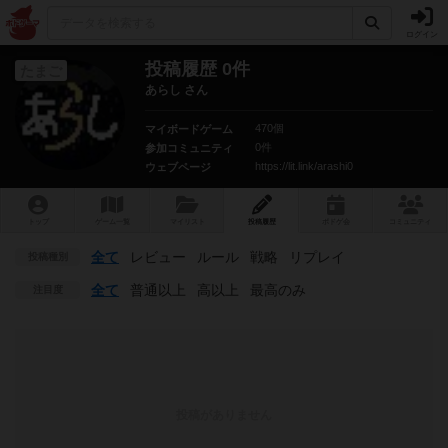
ログイン
投稿履歴 0件
たまご
あらし さん
470個
マイボードゲーム
0件
参加コミュニティ
https://lit.link/arashi0
ウェブページ
トップ
ゲーム一覧
マイリスト
投稿履歴
ボ
ドゲ
会
コミュニティ
全て
レビュー
ルール
戦略
リプレイ
投稿種別
全て
普通以上
高以上
最高のみ
注目度
投稿がありません