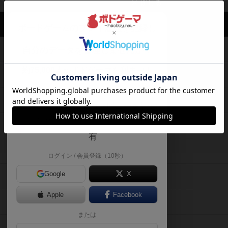
閉じる
ボドゲーマTOP
ボドとも一覧
あらし
投稿履歴
ボドゲーマTOP
ボードゲームのプレイ履歴を記録し
て、
ボードゲームを検索する
自分のデータを管理しませんか？
約75,000人
がボドゲーマを利用中！
ボードゲームの新着レビュー
遊んだボードゲームを記録する
ボードゲーム会情報
気になるゲームのレビューを読む
お気に入り作品・所有リストの共
メカニクス特集
有
掲示板・トピックス
ログイン / 会員登録（10秒）
Google
X
ボドとも・会員一覧
Apple
Facebook
ボードゲーム業界コラム
または
ボドゲーマご利用案内