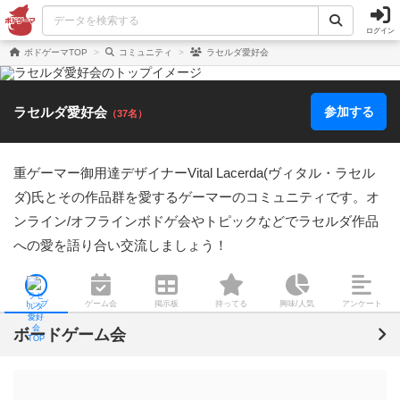
ログイン
ボドゲーマTOP
コミュニティ
ラセルダ愛好会
ラセルダ愛好会
参加する
（37名）
重ゲーマー御用達デザイナーVital Lacerda(ヴィタル・ラセル
ダ)氏とその作品群を愛するゲーマーのコミュニティです。オ
ンライン/オフラインボドゲ会やトピックなどでラセルダ作品
への愛を語り合い交流しましょう！
トップ
ゲーム会
掲示板
持ってる
興味/人気
アンケート
ボードゲーム会