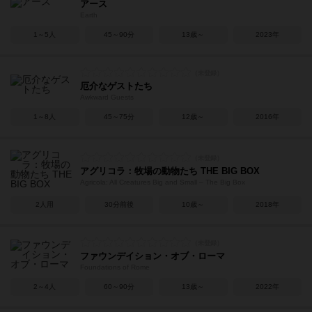
アース
Earth
1～5人
45～90分
13歳～
2023年
厄介なゲストたち
Awkward Guests
1～8人
45～75分
12歳～
2016年
アグリコラ：牧場の動物たち THE BIG BOX
Agricola: All Creatures Big and Small – The Big Box
2人用
30分前後
10歳～
2018年
ファウンデイション・オブ・ローマ
Foundations of Rome
2～4人
60～90分
13歳～
2022年