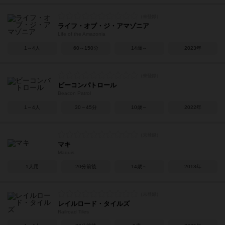
ライフ・オブ・ジ・アマゾニア
Life of the Amazonia
1～4人
60～150分
14歳～
2023年
ビーコンパトロール
Beacon Patrol
1～4人
30～45分
10歳～
2022年
マキ
Maquis
1人用
20分前後
14歳～
2013年
レイルロード・タイルズ
Railroad Tiles