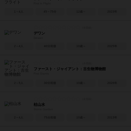
First in Flight
1～4人
45～75分
12歳～
2023年
デワン
Dewan
2～4人
40分前後
10歳～
2025年
ファースト・ジャイアント：古生物博物館
First Giants
2～5人
30分前後
10歳～
2026年
枯山水
Stone Garden
2～4人
75分前後
10歳～
2013年