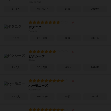
Tiny Towns
1～6人
45～60分
14歳～
2019年
ボタニク
Botanik
2人用
20分前後
12歳～
2021年
ピクシーズ
Pixies
2～5人
30分前後
8歳～
2024年
ハーモニーズ
Harmonies
1～4人
30～45分
10歳～
2024年