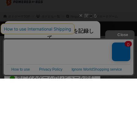
閉じる
ボドゲーマTOP
ボドとも一覧
Noguchi
マイボードゲーム
ボドゲーマTOP
ボードゲームのプレイ履歴を記録し
て、
ボードゲームを検索する
自分のデータを管理しませんか？
約75,000人
がボドゲーマを利用中！
ボードゲームの新着レビュー
遊んだボードゲームを記録する
ボードゲーム会情報
気になるゲームのレビューを読む
お気に入り作品・所有リストの共
メカニクス特集
有
掲示板・トピックス
ログイン / 会員登録（10秒）
Google
X
ボドとも・会員一覧
Apple
Facebook
ボードゲーム業界コラム