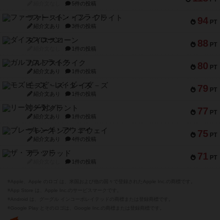
紹介文なし
5件の投稿
ファースト・イン・フライト
94
PT
紹介文あり
3件の投稿
ダイススローン
88
PT
紹介文なし
1件の投稿
ガルフストライク
80
PT
紹介文あり
1件の投稿
モズビ－ズ・レイダ－ズ
79
PT
紹介文あり
1件の投稿
リー対グラント
77
PT
紹介文あり
1件の投稿
ブレーキング・アウェイ
75
PT
紹介文あり
4件の投稿
ザ・フラッド
71
PT
紹介文なし
1件の投稿
※Apple、Apple のロゴ は、米国および他の国々で登録されたApple Inc.の商標です。
※App Store は、Apple Inc.のサービスマークです。
※Android は、グーグル インコーポレイテッドの商標または登録商標です。
※Google Play とそのロゴは、Google Inc.の商標または登録商標です。