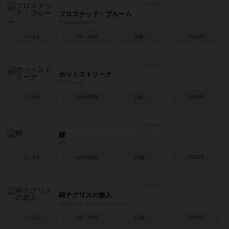
フロステッド・ブルーム
Frosted Blooms
1～4人
20～40分
8歳～
2026年
ホットストリーク
Hot Streak
2～9人
20分前後
6歳～
2025年
鯉
Koi
1～4人
45分前後
10歳～
2025年
南チグリスの旅人
Wayfarers of the South Tigris
1～4人
60～90分
12歳～
2022年