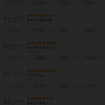
1～4人
15～30分
10歳～
2025年
キャッスルコンボ
Castle Combo
2～5人
10～25分
10歳～
2024年
キャプテンフリップ
Captain Flip
2～5人
20分前後
8歳～
2024年
ファラウェイ
Faraway
2～6人
15～30分
10歳～
2023年
タイニータウン