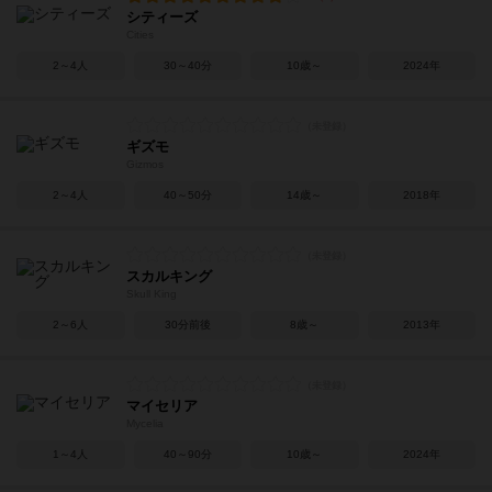
シティーズ
Cities
2～4人
30～40分
10歳～
2024年
ギズモ
Gizmos
2～4人
40～50分
14歳～
2018年
スカルキング
Skull King
2～6人
30分前後
8歳～
2013年
マイセリア
Mycelia
1～4人
40～90分
10歳～
2024年