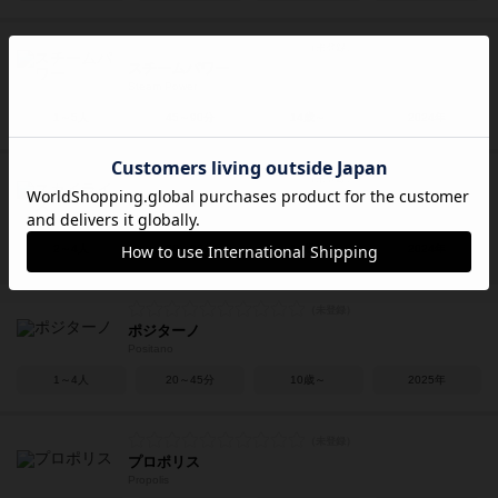
スチームパワー
Steam Power
1～5人
45～90分
14歳～
2024年
スカイライズ
Skyrise
2～4人
30～90分
14歳～
2024年
ポジターノ
Positano
1～4人
20～45分
10歳～
2025年
プロポリス
Propolis