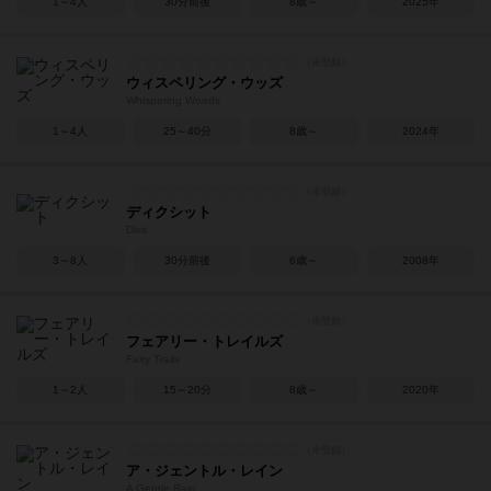
1～4人
30分前後
8歳～
2025年
ウィスペリング・ウッズ
Whispering Woods
1～4人
25～40分
8歳～
2024年
ディクシット
Dixit
3～8人
30分前後
6歳～
2008年
フェアリー・トレイルズ
Fairy Trails
1～2人
15～20分
8歳～
2020年
ア・ジェントル・レイン
A Gentle Rain