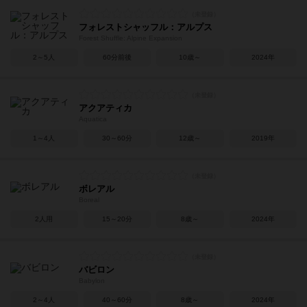
フォレストシャッフル：アルプス
Forest Shuffle: Alpine Expansion
2～5人
60分前後
10歳～
2024年
アクアティカ
Aquatica
1～4人
30～60分
12歳～
2019年
ボレアル
Boreal
2人用
15～20分
8歳～
2024年
バビロン
Babylon
2～4人
40～60分
8歳～
2024年