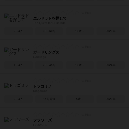
エルドラドを探して
The Quest for El Dorado
2～4人
30～60分
10歳～
2020年
ガードリングス
Gardlings
1～4人
20～45分
10歳～
2024年
ドラゴミノ
Dragomino
2～4人
15分前後
5歳～
2020年
フラワーズ
FLOWERS