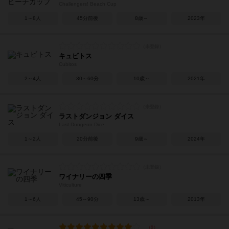
Challengers! Beach Cup
1～8人
45分前後
8歳～
2023年
キュビトス
Cubitos
2～4人
30～60分
10歳～
2021年
ラストダンジョン ダイス
Last Dungeon Dice
1～2人
20分前後
9歳～
2024年
ワイナリーの四季
Viticulture
1～6人
45～90分
13歳～
2013年