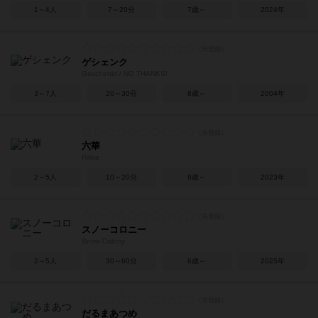
1～4人
7～20分
7歳～
2024年
ゲシェンク
Geschenkt / NO THANKS!
3～7人
20～30分
8歳～
2004年
六華
Rikka
2～5人
10～20分
8歳～
2023年
スノーコロニー
Snow Colony
2～5人
30～60分
6歳～
2025年
だるまあつめ