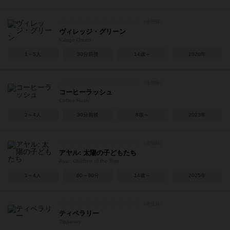
ヴィレッジ・グリーン
Village Green
1～5人
30分前後
14歳～
2020年
コーヒーラッシュ
Coffee Rush
2～4人
30分前後
8歳～
2023年
アヤル: 太陽の子どもたち
Ayar: Children of the Sun
1～4人
60～90分
14歳～
2025年
ティペラリー
Tipperary