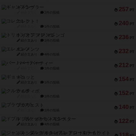
ギャンブラー
257
PT
紹介文なし
2件の投稿
コレクト！
240
PT
紹介文なし
1件の投稿
トリオンフ ア マレンゴ
236
PT
紹介文あり
1件の投稿
エレメンツ
232
PT
紹介文あり
4件の投稿
バー！パーティー
212
PT
紹介文なし
1件の投稿
ギョッと
154
PT
紹介文あり
1件の投稿
クルティボ
152
PT
紹介文なし
1件の投稿
ブラヴェスト
140
PT
紹介文なし
1件の投稿
ドブル：ポケットモンスター
122
PT
紹介文あり
4件の投稿
ジャンヌ・ダルク-オルレアン ドロー＆ライト
118
PT