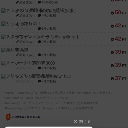
PT
紹介文あり
18件の投稿
クランク! ：冒険者たち（拡張）
50
PT
紹介文あり
4件の投稿
とうほうの！
42
PT
紹介文なし
1件の投稿
スターマイン・ラミー ポケット
42
PT
紹介文あり
2件の投稿
海兵隊
39
PT
紹介文あり
1件の投稿
スーパーストア3000
39
PT
紹介文なし
1件の投稿
フリップ７：復讐心とともに
37
PT
紹介文なし
2件の投稿
※Apple、Apple のロゴ は、米国および他の国々で登録されたApple Inc.の商標です。
※App Store は、Apple Inc.のサービスマークです。
※Android は、グーグル インコーポレイテッドの商標または登録商標です。
※Google Play とそのロゴは、Google Inc.の商標または登録商標です。
閉じる