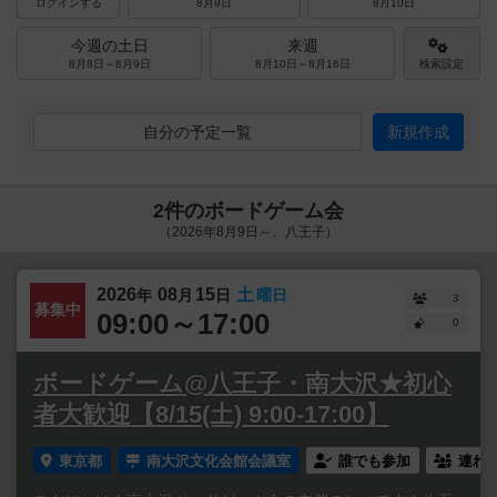
ログインする
8月9日
8月10日
今週の土日
来週
8月8日～8月9日
8月10日～8月16日
検索設定
自分の予定一覧
新規作成
2件のボードゲーム会
（2026年8月9日～、八王子）
2026
08
15
土
年
月
日
曜日
3
募集中
09:00～17:00
0
ボードゲーム@八王子・南大沢★初心
者大歓迎【8/15(土) 9:00-17:00】
東京都
南大沢文化会館会議室
誰でも参加
連れ