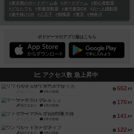
#東京都のボードゲーム会
#ボードゲーム
#初心者歓迎
#どなたでも
#初参加歓迎
#途中参加OK
#お一人様歓迎
#途中抜けOK
#八王子
#相模原
#東京
#神奈川
ボドゲーマのアプリ版はこちら
アクセス数 急上昇中
リワイルド：サウスアメリカ
552
PT
紹介文なし
2件の投稿
マーケットフレッシュ
170
PT
紹介文あり
1件の投稿
ファイアー・ブルズ / 火牛陣
141
PT
紹介文なし
1件の投稿
ワン・トゥ・ファイブ
122
PT
紹介文あり
1件の投稿