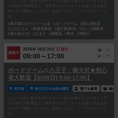
こんにちは！南大沢ボードゲーム会の主催のヒコです！八王
子市南大沢駅周辺で、世界中のボードゲームを楽しめる会を
ゆる〜く開催しています。ああでもない、こうでもない！と
ぼ...
#東京都のボードゲーム会
#ボードゲーム
#初心者歓迎
#どなたでも
#初参加歓迎
#途中参加OK
#お一人様歓迎
#途中抜けOK
#八王子
#相模原
#東京
#神奈川
2026
08
30
日
年
月
日
曜日
1
募集中
09:00～17:00
0
ボードゲーム@八王子・南大沢★初心
者大歓迎【8/30(日) 9:00-17:00】
東京都
南大沢文化会館会議室
誰でも参加
連れ
こんにちは！南大沢ボードゲーム会の主催のヒコです！八王
子市南大沢駅周辺で、世界中のボードゲームを楽しめる会を
ゆる〜く開催しています。ああでもない、こうでもない！と
ぼ...