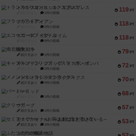
トランスオリエント・エクスプレス
119
PT
紹介文なし
1件の投稿
フラットアイアン
118
PT
紹介文なし
2件の投稿
エコーズ・オブ・タイム
118
PT
紹介文なし
8件の投稿
南北戦争
79
PT
紹介文あり
1件の投稿
キャプテン・フリップ：イスラ・ボンバ
72
PT
紹介文なし
2件の投稿
メメントオンラインタクティクス
70
PT
紹介文あり
4件の投稿
パーミッド
68
PT
紹介文なし
1件の投稿
クリーグ
57
PT
紹介文あり
1件の投稿
セミファイナル ～お前はまだ生きている～
53
PT
紹介文あり
1件の投稿
ふたつの街の物語
52