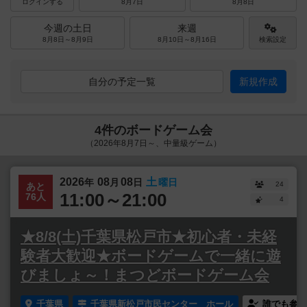
ログインする
8月7日
8月8日
今週の土日
来週
8月8日～8月9日
8月10日～8月16日
検索設定
自分の予定一覧
新規作成
4件のボードゲーム会
（2026年8月7日～、中量級ゲーム）
2026
08
08
土
年
月
日
曜日
24
あと
11:00～21:00
76人
4
★8/8(土)千葉県松戸市★初心者・未経
験者大歓迎★ボードゲームで一緒に遊
びましょ～！まつどボードゲーム会
千葉県
千葉県新松戸市民センター ホール
誰でも参加