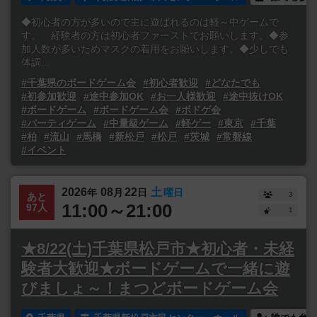
◆初心者の方が多いので主に遊ばれるのは軽～中ゲームで
す。 経験者の方は初心者ファーストでお願いします。◆参
加人数が多いためマスクの着用をお願いします。◆少しでも
体調...
#千葉県のボードゲーム会
#初心者歓迎
#どなたでも
#初参加歓迎
#途中参加OK
#お一人様歓迎
#途中抜けOK
#ボードゲーム
#ボードゲーム会
#ボドゲ会
#パーティゲーム
#中量級ゲーム
#軽ゲー
#東京
#千葉
#柏
#流山
#馬橋
#新松戸
#松戸
#茨城
#常磐線
#イベント
2026
08
22
土
年
月
日
曜日
3
あと
11:00～21:00
97人
1
★8/22(土)千葉県松戸市★初心者・未経
験者大歓迎★ボードゲームで一緒に遊
びましょ～！まつどボードゲーム会