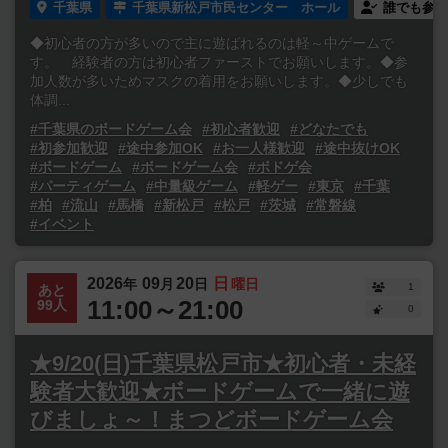
千葉県
千葉県新松戸市民センター ホール
誰でも参加
◆初心者の方が多いので主に遊ばれるのは軽～中ゲームで
す。 経験者の方は初心者ファーストでお願いします。◆参
加人数が多いためマスクの着用をお願いします。◆少しでも
体調...
#千葉県のボードゲーム会
#初心者歓迎
#どなたでも
#初参加歓迎
#途中参加OK
#お一人様歓迎
#途中抜けOK
#ボードゲーム
#ボードゲーム会
#ボドゲ会
#パーティゲーム
#中量級ゲーム
#軽ゲー
#東京
#千葉
#柏
#流山
#馬橋
#新松戸
#松戸
#茨城
#常磐線
#イベント
2026
09
20
日
年
月
日
曜日
1
あと
11:00～21:00
99人
0
★9/20(日)千葉県松戸市★初心者・未経
験者大歓迎★ボードゲームで一緒に遊
びましょ～！まつどボードゲーム会