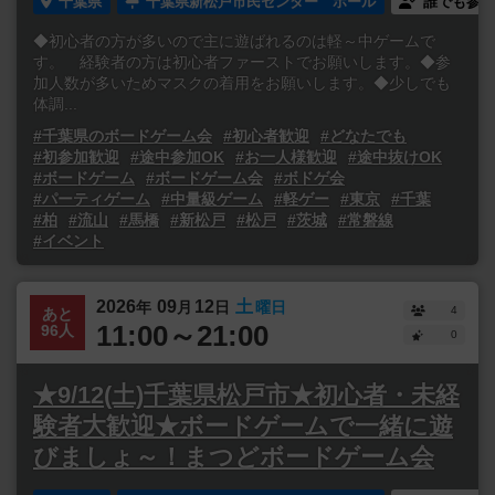
千葉県
千葉県新松戸市民センター ホール
誰でも参加
◆初心者の方が多いので主に遊ばれるのは軽～中ゲームで
す。 経験者の方は初心者ファーストでお願いします。◆参
加人数が多いためマスクの着用をお願いします。◆少しでも
体調...
#千葉県のボードゲーム会
#初心者歓迎
#どなたでも
#初参加歓迎
#途中参加OK
#お一人様歓迎
#途中抜けOK
#ボードゲーム
#ボードゲーム会
#ボドゲ会
#パーティゲーム
#中量級ゲーム
#軽ゲー
#東京
#千葉
#柏
#流山
#馬橋
#新松戸
#松戸
#茨城
#常磐線
#イベント
2026
09
12
土
年
月
日
曜日
4
あと
11:00～21:00
96人
0
★9/12(土)千葉県松戸市★初心者・未経
験者大歓迎★ボードゲームで一緒に遊
びましょ～！まつどボードゲーム会