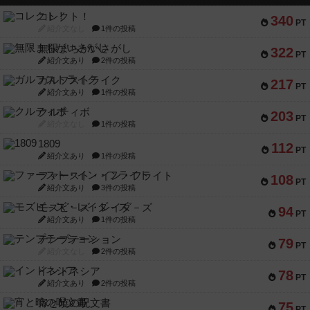
コレクト！
340
PT
紹介文なし
1件の投稿
無限まちがいさがし
322
PT
紹介文あり
2件の投稿
ガルフストライク
217
PT
紹介文あり
1件の投稿
クルティボ
203
PT
紹介文なし
1件の投稿
1809
112
PT
紹介文あり
1件の投稿
ファースト・イン・フライト
108
PT
紹介文あり
3件の投稿
モズビ－ズ・レイダ－ズ
94
PT
紹介文あり
1件の投稿
テンプテーション
79
PT
紹介文なし
2件の投稿
インドネシア
78
PT
紹介文あり
2件の投稿
宵と暁の呪文書
75
PT