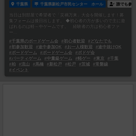
千葉県
千葉県新松戸市民センター ホール
誰でも参加
当日は別部屋で希望者で「災禍万来」大会を開催します！募
集フォームは後日出します。 ◆初心者の方が多いので主に遊
ばれるのは軽～中ゲームです。 経験者の方は初心者ファ
ー...
#千葉県のボードゲーム会
#初心者歓迎
#どなたでも
#初参加歓迎
#途中参加OK
#お一人様歓迎
#途中抜けOK
#ボードゲーム
#ボードゲーム会
#ボドゲ会
#パーティゲーム
#中量級ゲーム
#軽ゲー
#東京
#千葉
#柏
#流山
#馬橋
#新松戸
#松戸
#茨城
#常磐線
#イベント