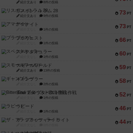
紹介文あり
8件の投稿
リスボン・トラム 28
73
PT
紹介文あり
9件の投稿
アマナイト
73
PT
紹介文なし
1件の投稿
ブラヴェスト
66
PT
紹介文なし
1件の投稿
スペクタキュラー
60
PT
紹介文なし
1件の投稿
スモールワールド
59
PT
紹介文あり
13件の投稿
ギャンブラー
58
PT
紹介文なし
2件の投稿
Bitter End ブタペスト救出作戦
52
PT
紹介文なし
1件の投稿
ラピード
46
PT
紹介文なし
1件の投稿
ザ・フラッフィー・ライト
44
PT
紹介文なし
0件の投稿