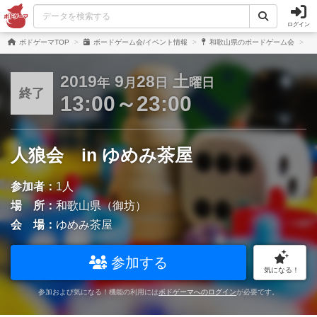
ログイン
ボドゲーマTOP
ボードゲーム会/イベント情報
和歌山県のボードゲーム会
2019
9
28
土
年
月
日
曜日
終了
13:00～23:00
人狼会 in ゆめみ茶屋
参加者：
1人
場 所：
和歌山県（御坊）
会 場：
ゆめみ茶屋
参加する
気になる！
参加および気になる！機能の利用には
ボドゲーマへのログイン
が必要です。