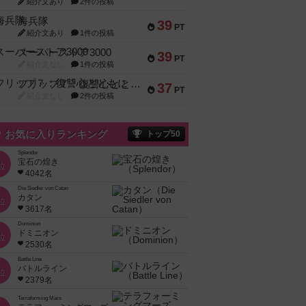
紹介文あり
2件の投稿
海兵隊
39
PT
紹介文あり
1件の投稿
スーパーストア3000
39
PT
紹介文なし
1件の投稿
フリップ７：復讐心とともに
37
PT
紹介文なし
2件の投稿
お気に入りランキング
トップ50
Splendor
宝石の煌き
位
4042名
Die Siedler von Catan
カタン
位
3617名
Dominion
ドミニオン
位
2530名
Battle Line
バトルライン
位
2379名
Terraforming Mars