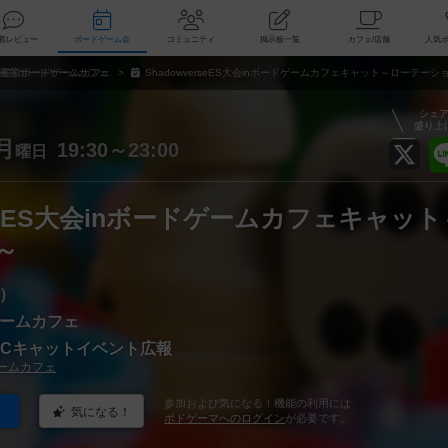
索
新着レビュー
ボードゲーム会
コミュニティ
掲示板一覧
カ
雀宮ボードゲームカフェ
ShadowverseES大会inボードゲームカフェキャット～ローテーシ
シェ
盛り上
月
19:30～23:00
曜日
erseES大会inボードゲームカフェキャッ
～
）
ームカフェ
@BCキャットイベント広報
ームカフェ
参加および気になる！機能の利用には
気になる！
ボドゲーマへのログイン
が必要です。