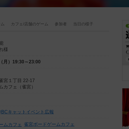
ーム
カフェ/
店舗の
ゲーム
参加者
当日の
様子
能
れ様
日（月）
19:30～23:00
宮１丁目 22-17
ムカフェ（雀宮）
E@BCキャットイベント広報
雀宮ボードゲームカフェ