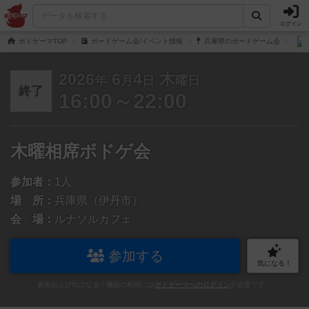
ログイン
ボドゲーマTOP
ボードゲーム会/イベント情報
兵庫県のボードゲーム会
2026
6
4
木
年
月
日
曜日
終了
16:00～22:00
木曜相席ボドゲ会
参加者：
1人
場 所：
兵庫県（伊丹市）
会 場：
ルナソルカフェ
参加する
気になる！
参加および気になる！機能の利用には
ボドゲーマへのログイン
が必要です。