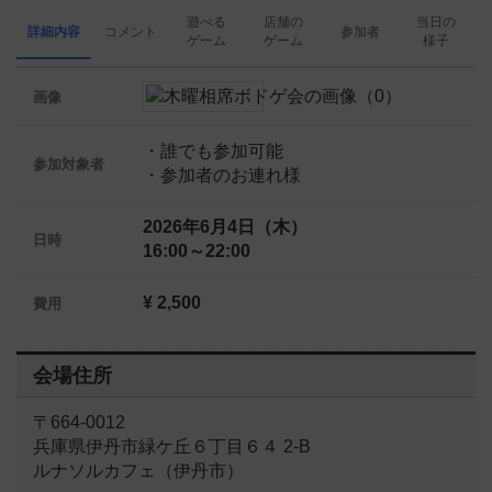
遊べる
店舗の
当日の
詳細内容
コメント
参加者
ゲーム
ゲーム
様子
画像
・誰でも参加可能
参加対象者
・参加者のお連れ様
2026年6月4日（木）
日時
16:00～22:00
¥ 2,500
費用
会場住所
〒664-0012
兵庫県伊丹市緑ケ丘６丁目６４ 2-B
ルナソルカフェ（伊丹市）