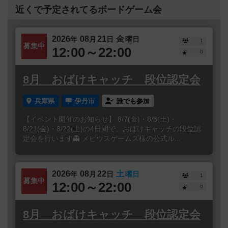
近くで予定されてるボードゲーム会
2026
08
21
金
年
月
日
曜日
1
募集中
12:00～22:00
0
8月 おばけキャッチ 段位認定会
兵庫県
伊丹市
誰でも参加
【イベント開催のお知らせ】 8/7(金)・8/8(土)・
8/21(金)・8/22(土)の4日間で、おばけキャッチの段位認
定会を行います👻 メビウスゲームズ様の公式ル...
2026
08
22
土
年
月
日
曜日
1
募集中
12:00～22:00
0
8月 おばけキャッチ 段位認定会