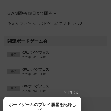
GW期間中は9日まで開催🎉
予定が空いたら、ボドゲしにスノドラへ🎵
関連ボードゲーム会
GWボドゲフェス
終了
2026年5月1日 金曜日
GWボドゲフェス
終了
2026年5月2日 土曜日
GWボドゲフェス
終了
2026年5月3日 日曜日
閉じる
Copyright (c)
ボードゲームのプレイ履歴を記録し
【ボドゲーマ】ボードゲームの総合情報サイト
て、
All rights reserved.