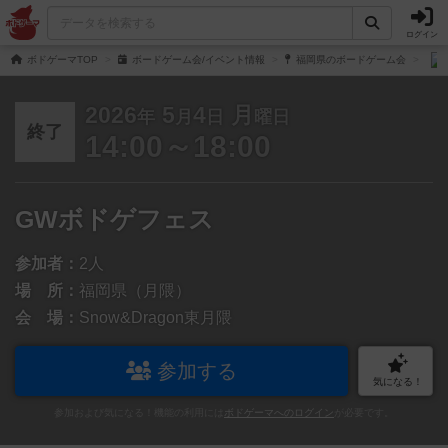
ログイン
ボドゲーマTOP
ボードゲーム会/イベント情報
福岡県のボードゲーム会
2026
5
4
月
年
月
日
曜日
終了
14:00～18:00
GWボドゲフェス
参加者：
2人
場 所：
福岡県（月隈）
会 場：
Snow&Dragon東月隈
参加する
気になる！
参加および気になる！機能の利用には
ボドゲーマへのログイン
が必要です。