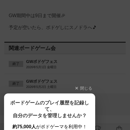
GW期間中は9日まで開催🎉
予定が空いたら、ボドゲしにスノドラへ🎵
関連ボードゲーム会
GWボドゲフェス
終了
2026年5月1日 金曜日
GWボドゲフェス
終了
2026年5月2日 土曜日
閉じる
Copyright (c)
ボードゲームのプレイ履歴を記録し
【ボドゲーマ】ボードゲームの総合情報サイト
て、
All rights reserved.
自分のデータを管理しませんか？
約75,000人
がボドゲーマを利用中！