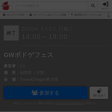
ログイン
ボドゲーマTOP
ボードゲーム会/イベント情報
福岡県のボードゲーム会
2026
5
3
日
年
月
日
曜日
終了
14:00～18:00
GWボドゲフェス
参加者：
1人
場 所：
福岡県（月隈）
会 場：
Snow&Dragon東月隈
参加する
気になる！
参加および気になる！機能の利用には
ボドゲーマへのログイン
が必要です。