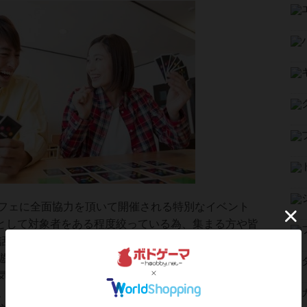
フェに全面協力を頂いて開催される特別なイベント
として対象者をある程度絞っている為、集まる方や皆
話の内容が濃く深くなる傾向があります♪
遊びながら自然に会話が成り立つので「偶然の出会
気の合う趣味友や自分と似たタイプの方と運命的に
、将来につながる「運命の出会い」が見つかる事へ