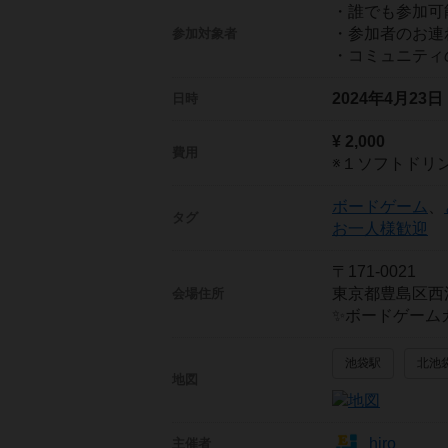
・誰でも参加可
・参加者のお連
参加対象者
・コミュニティ
2024年4月23
日時
¥ 2,000
費用
※１ソフトドリ
ボードゲーム
、
タグ
お一人様歓迎
〒171-0021
東京都豊島区西池袋
会場住所
✨ボードゲーム
池袋駅
北池
地図
hiro
主催者