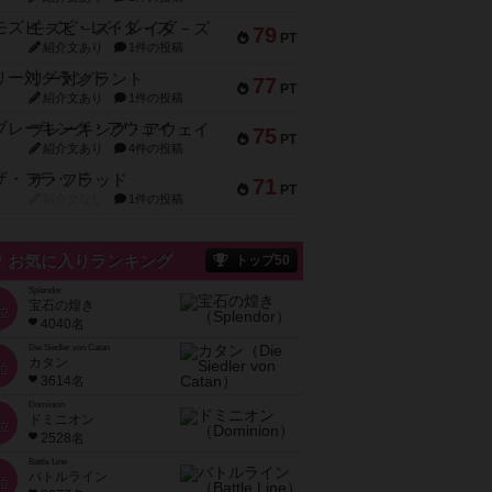
モズビ－ズ・レイダ－ズ
79
PT
紹介文あり
1件の投稿
リー対グラント
77
PT
紹介文あり
1件の投稿
ブレーキング・アウェイ
75
PT
紹介文あり
4件の投稿
ザ・フラッド
71
PT
紹介文なし
1件の投稿
お気に入りランキング
トップ50
Splendor
宝石の煌き
位
4040名
Die Siedler von Catan
カタン
位
3614名
Dominion
ドミニオン
位
2528名
Battle Line
バトルライン
位