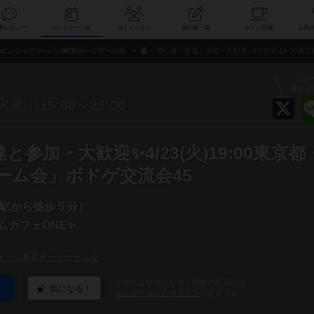
索
新着レビュー
ボードゲーム会
コミュニティ
掲示板一覧
カ
エンジョイジャパン東京ボードゲーム会
✨初心者・友達と参加・大歓迎✨4/23(火)19:00
シェ
盛り上
火
19:00～22:00
曜日
と参加・大歓迎✨4/23(火)19:00東京都
ーム会」ボドゲ交流会45
駅から徒歩５分）
ムカフェONE✨
ャパン東京ボードゲーム会
参加および気になる！機能の利用には
気になる！
ボドゲーマへのログイン
が必要です。