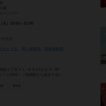
能
れ様
のメンバー
日（火）
19:00～22:00
ンク付き
どなたでも
、
初心者歓迎
、
初参加歓迎
、
１丁目４１−８ K's Ⅱビル 5・6F
カフェONE✨（池袋駅から徒歩５分）
袋駅
要町駅