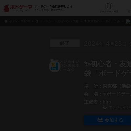
ボードゲーム会に参加しよう！
イベント作成・参加サービス
データベース
検
ボドゲーマTOP
ボードゲーム会/イベント情報
東京都のボードゲーム会
2024
4
23
終了
年
月
日
✨初心者・友達
袋「ボードゲ
場 所：
東京都（池袋
会 場：
✨ボードゲー
主催者：
hiro
エンジョイジ
参加する