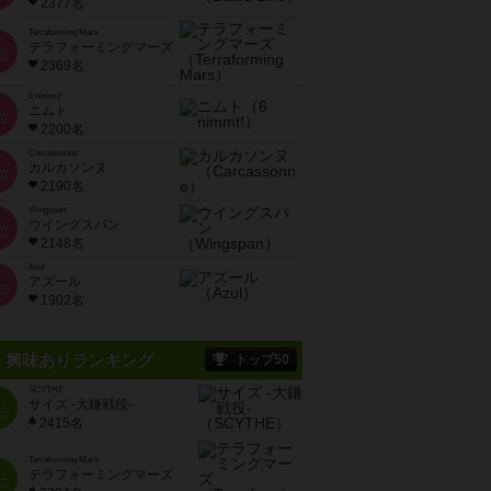
2377名
Terraforming Mars
テラフォーミングマーズ
位
2369名
6 nimmt!
ニムト
位
2200名
Carcassonne
カルカソンヌ
位
2190名
Wingspan
ウイングスパン
位
2148名
Azul
アズール
位
1902名
興味ありランキング
トップ50
SCYTHE
サイズ -大鎌戦役-
位
2415名
Terraforming Mars
テラフォーミングマーズ
位