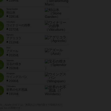
2394名
Stone Garden
枯山水
位
2281名
Viticulture
ワイナリーの四季
位
2272名
Agricola
アグリコラ
位
2119名
Azul
アズール
位
2035名
Splendor
宝石の煌き
位
2028名
Wingspan
ウイングスパン
位
2006名
7 Wonders
世界の七不思議
位
1919名
pple、Apple のロゴ は、米国および他の国々で登録された
ple Inc.の商標です。