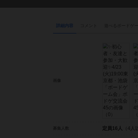
詳細内容
コメント
遊べる
ボード
ゲ
画像
定員16人
（4人
募集人数