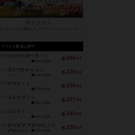
ボドファン
ボードゲームに特化したクラウドファンディング
アクセス数 急上昇中
スチームローラーズ
686
PT
紹介文なし
2件の投稿
テンプテーション
326
PT
紹介文なし
2件の投稿
アマナイト
300
PT
紹介文なし
1件の投稿
ギャンブラー
257
PT
紹介文なし
2件の投稿
コレクト！
240
PT
紹介文なし
1件の投稿
トリオンフ ア マレンゴ
236
PT
紹介文あり
1件の投稿