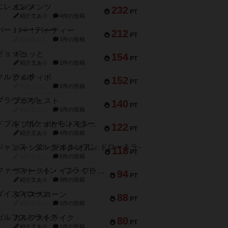
エレメンツ
232
PT
紹介文あり
4件の投稿
バー！パーティー
212
PT
紹介文なし
1件の投稿
ギョッと
154
PT
紹介文あり
1件の投稿
クルティボ
152
PT
紹介文なし
1件の投稿
ブラヴェスト
140
PT
紹介文なし
1件の投稿
ドブル：ポケットモンスター
122
PT
紹介文あり
4件の投稿
ジャンヌ・ダルク-オルレアン ドロー＆ライト
118
PT
紹介文なし
5件の投稿
ファースト・イン・フライト
94
PT
紹介文あり
3件の投稿
ダイススローン
88
PT
紹介文なし
1件の投稿
ガルフストライク
80
PT
紹介文あり
1件の投稿