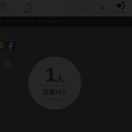
ログイン
フェ/店舗
人気ボードゲーム
通販ストア
東京都・池袋「ボードゲーム会」ボドゲ交流会45
アして
げよう
・池
1
人
定員16人
（1人が気になる！）