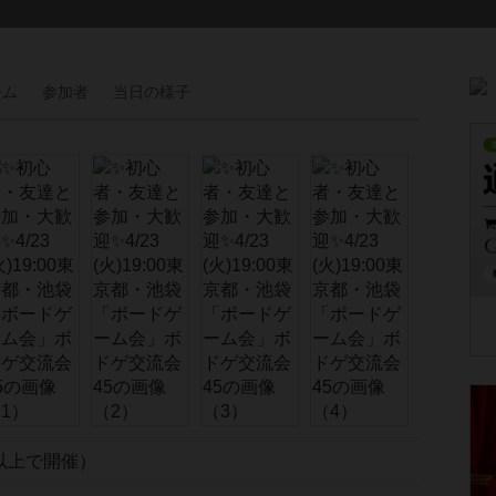
ーム
参加者
当日の
様子
以上で開催）