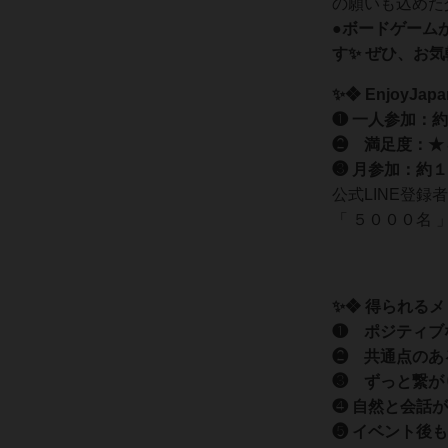
の願いも込めた
●ボードゲーム
す✨ ぜひ、お気
✨❖ EnjoyJa
❶ 一人参加：
❷ 満足度：★
❸ 月参加：約
公式LINE登録者
「 ５０００名 
✨❖ 得られるメ
❶ ポジティブ
❷ 共通点のあ
❸ ずっと繋が
❹ 自然と会話が
❺ イベント後