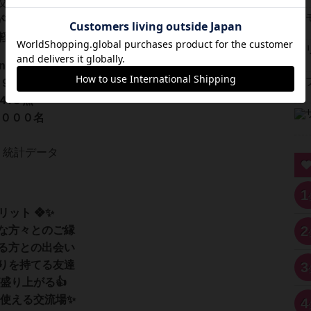
交流イベントです。
が初めての方も安心して参加できる内容になっていま
軽にお申し込み下さい😉🎶
panの特徴 ❖✨
約９５％
４.５点
１０００名
」統計データ
1
リット ❖✨
2
な方々とのご縁
る方との出会い
りを持てる友達
3
盛り上がる👍
も使える交流場✨
4