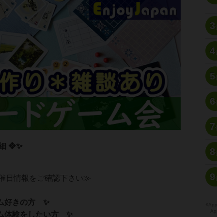
3
4
5
6
7
細 ❖✨
8
9
催日情報をご確認下さい≫
ム好きの方 ✨
※A
Ap
ム体験をしたい方 ✨