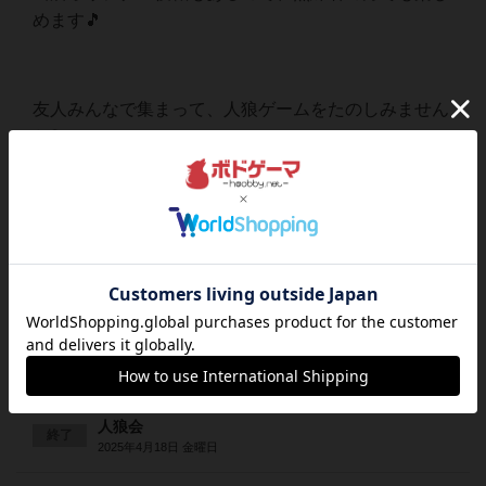
めます🎵
友人みんなで集まって、人狼ゲームをたのしみません
か❓️
相席でのご利用も大歓迎です😊
当日の飛び込み参加も受け付けております✨
関連ボードゲーム会
初心者人狼会
終了
2025年2月5日 水曜日
人狼会
終了
2025年4月18日 金曜日