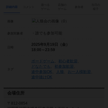
遊べる
店舗の
当日の
詳細内容
コメント
参加者
ゲーム
ゲーム
様子
画像
・誰でも参加可能
参加対象者
2025年9月19日（金）
日時
18:00～23:59
ボードゲーム
、
初心者歓迎
、
どなたでも
、
初参加歓迎
、
タグ
途中参加OK
、
人狼
、
お一人様歓迎
、
途中抜けOK
会場住所
〒812-0854