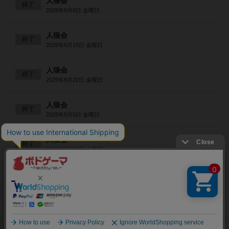
人狼会
終了
2025年8月8日 金曜日
人狼会
終了
2025年8月15日 金曜日
人狼会
終了
2025年8月22日 金曜日
人狼会
終了
2025年9月5日 金曜日
人狼会
終了
2025年9月12日 金曜日
閉じる
Copyright (c)
ボードゲームのプレイ履歴を記録し
【ボドゲーマ】ボードゲームの総合情報サイト
て、
All rights reserved.
自分のデータを管理しませんか？
約75,000人
がボドゲーマを利用中！