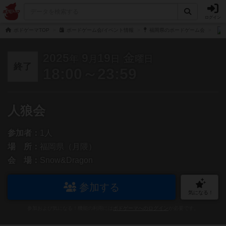
ログイン
ボドゲーマTOP
ボードゲーム会/イベント情報
福岡県のボードゲーム会
2025
9
19
金
年
月
日
曜日
終了
18:00～23:59
人狼会
参加者：
1人
場 所：
福岡県（月隈）
会 場：
Snow&Dragon
参加する
気になる！
参加および気になる！機能の利用には
ボドゲーマへのログイン
が必要です。