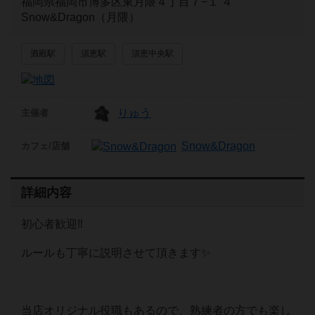
福岡県福岡市博多区東月隈４丁目７−１ ４
Snow&Dragon（月隈）
酒殿駅
須恵駅
須恵中央駅
りゅう
主催者
Snow&Dragon
カフェ/店舗
詳細内容
初心者歓迎‼️
ルールも丁寧に説明させて頂きます✨
当店オリジナル役職もあるので、熟練者の方でも楽し