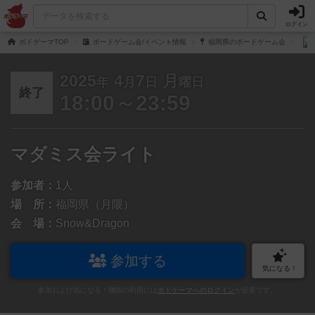
ログイン
ボドゲーマTOP
ボードゲーム会/イベント情報
福岡県のボードゲーム会
2025
4
7
月
年
月
日
曜日
終了
18:00～23:59
マダミス会ライト
参加者：
1人
場 所：
福岡県（月隈）
会 場：
Snow&Dragon
参加する
気になる！
参加および気になる！機能の利用には
ボドゲーマへのログイン
が必要です。