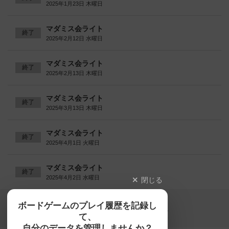
2025年1月23日 木曜日
マダミス会ライト
終了
2025年2月12日 水曜日
マダミス会ライト
終了
2025年2月13日 木曜日
マダミス会ライト
終了
2025年3月13日 木曜日
マダミス会ライト
終了
2025年4月1日 火曜日
マダミス会ライト
終了
2025年4月2日 水曜日
閉じる
Copyright (c)
ボードゲームのプレイ履歴を記録し
【ボドゲーマ】ボードゲームの総合情報サイト
て、
All rights reserved.
自分のデータを管理しませんか？