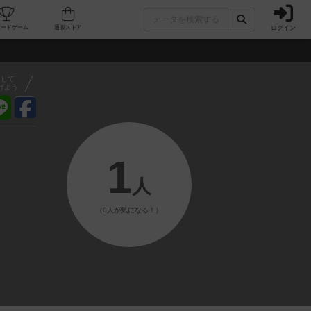
ログイン
フェ/店舗
人気ボードゲーム
通販ストア
アして
げよう
1
人
（0人が気になる！）