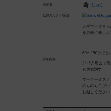
りゅう
主催者
登録先
カフェ/店舗
人生で一度きり
を気軽に楽しん
60〜150分ほ
詳細内容
2〜5人用まで
も大歓迎💯
マーダーミステ
のものもござい
お越しください