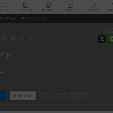
索
新着レビュー
ボードゲーム会
コミュニティ
掲示板一覧
カ
Snow&Dragon
マダミス会ライト
シェ
盛り上
水
18:00～23:59
曜日
イト
）
on
n
参加および気になる！機能の利用には
気になる！
ボドゲーマへのログイン
が必要です。