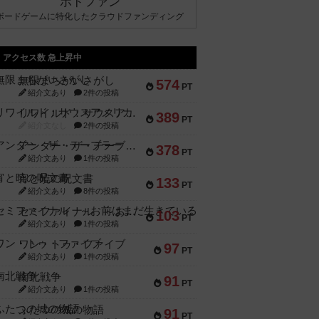
ボドファン
ボードゲームに特化したクラウドファンディング
アクセス数 急上昇中
無限まちがいさがし
574
PT
紹介文あり
2件の投稿
リワイルド：サウスアメリカ
389
PT
紹介文なし
2件の投稿
アンダー・ザ・テーブラー
378
PT
紹介文あり
1件の投稿
宵と暁の呪文書
133
PT
紹介文あり
8件の投稿
セミファイナル ～お前はまだ生きている～
103
PT
紹介文あり
1件の投稿
ワン・トゥ・ファイブ
97
PT
紹介文あり
1件の投稿
南北戦争
91
PT
紹介文あり
1件の投稿
ふたつの城の物語
91
PT