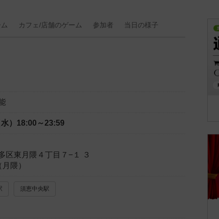
ーム
カフェ/
店舗の
ゲーム
参加者
当日の
様子
能
（水）
18:00～23:59
多区東月隈４丁目７−１ ３
n（月隈）
駅
須恵中央駅