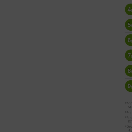
4
5
6
7
8
9
※A
Ap
※Ap
※A
標
※Go
す