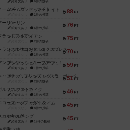
紹介文あり
6件の投稿
ノームズ・アット・ナイト
88
PT
紹介文なし
1件の投稿
マーリン
76
PT
紹介文あり
6件の投稿
フラットアイアン
75
PT
紹介文なし
2件の投稿
トランスオリエント・エクスプレス
70
PT
紹介文なし
1件の投稿
アンブッシュ！：ムーブアウト！
59
PT
紹介文あり
1件の投稿
キャプテン・フリップ：イスラ・ボンバ
51
PT
紹介文なし
2件の投稿
ガルフストライク
46
PT
紹介文あり
1件の投稿
エコーズ・オブ・タイム
45
PT
紹介文なし
8件の投稿
スカルキング
45
PT
紹介文あり
12件の投稿
海兵隊