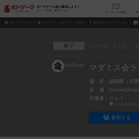
ボードゲーム会に参加しよう！
イベント作成・参加サービス
データベース
検
ボドゲーマTOP
ボードゲーム会/イベント情報
福岡県のボードゲーム会
2025
4
2
終了
年
月
日
マダミス会ラ
場 所：
福岡県（月隈
会 場：
Snow&Drag
主催者：
りゅう
Snow&Drago
参加する