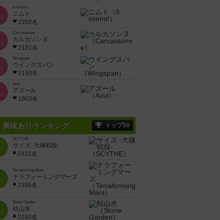
6 nimmt!
ニムト
位
2202名
Carcassonne
カルカソンヌ
位
2191名
Wingspan
ウイングスパン
位
2150名
Azul
アズール
位
1903名
興味ありランキング
トップ50
SCYTHE
サイズ -大鎌戦役-
位
2415名
Terraforming Mars
テラフォーミングマーズ
位
2395名
Stone Garden
枯山水
位
2280名