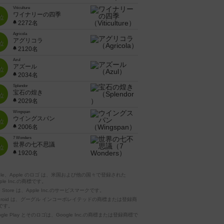
Viticulture
ワイナリーの四季
位
2272名
Agricola
アグリコラ
位
2120名
Azul
アズール
位
2034名
Splendor
宝石の煌き
位
2029名
Wingspan
ウイングスパン
位
2006名
7 Wonders
世界の七不思議
位
1920名
pple、Apple のロゴ は、米国および他の国々で登録された
ple Inc.の商標です。
p Store は、Apple Inc.のサービスマークです。
ndroid は、グーグル インコーポレイテッドの商標または登録商
です。
ogle Play とそのロゴは、Google Inc.の商標または登録商標で
。