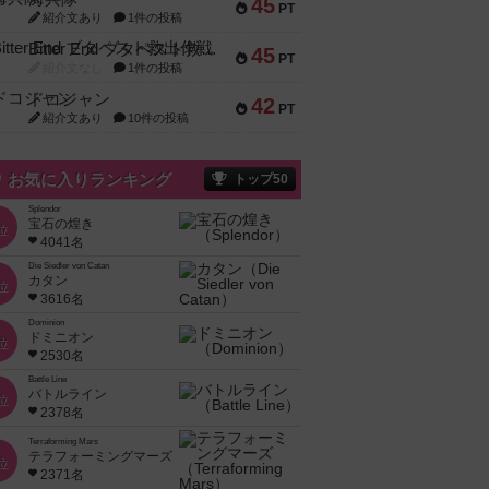
45
PT
紹介文あり
1件の投稿
Bitter End ブタペスト救出作戦
45
PT
紹介文なし
1件の投稿
ドコジャン
42
PT
紹介文あり
10件の投稿
お気に入りランキング
トップ50
Splendor
宝石の煌き
位
4041名
Die Siedler von Catan
カタン
位
3616名
Dominion
ドミニオン
位
2530名
Battle Line
バトルライン
位
2378名
Terraforming Mars
テラフォーミングマーズ
位
2371名