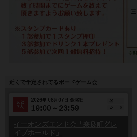
近くで予定されてるボードゲーム会
2026
08
07
金
年
月
日
曜日
1
あと
19:00～23:59
7人
0
イーオンズエンド会「奈良町グレ
イブホールド」