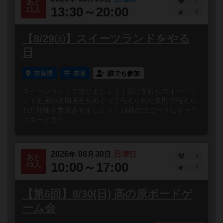
5
あと
13:30～20:00
11人
0
【8/29㈯】スイーツランドをやる
日
奈良県
奈良
誰でも参加
スイーツランドで遊びましょう！病に倒れたスイーツラ
ンド王国の次期国王をめぐって与えられた期間で与えら
れた領地を繁栄させましょう！14種のユニークなキャラ
クターとカツ...
2026
08
30
日
年
月
日
曜日
3
あと
10:00～17:00
13人
0
【第6回】8/30(日) 高の原ボードゲ
ーム会