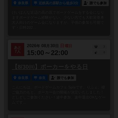
奈良県
近鉄高の原駅から徒歩3分
誰でも参加
けいはんな近辺の高の原でボードゲームをする会になり
ますボードゲーム経験がない、少ない方でも大歓迎基本
大人向けのゲーム会になりますが、子供の参加も可能で
す・日時202...
2026
08
30
日
年
月
日
曜日
2
あと
15:00～22:00
7人
0
【8/30㈰】ポーカーをやる日
奈良県
奈良
誰でも参加
こんにちは。ボードゲームカフェ Splaです。りふぇ。様
ご協力のもと、ポーカー会の開催が決定いたしました！
どしどしご参加ください！途中参加、途中退出OKなゲー
ムです...