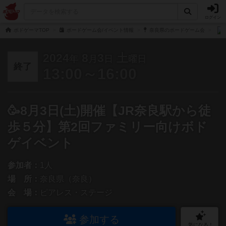
ログイン
ボドゲーマTOP
ボードゲーム会/イベント情報
奈良県のボードゲーム会
2024
8
3
土
年
月
日
曜日
終了
13:00～16:00
🥳8月3日(土)開催【JR奈良駅から徒
歩５分】第2回ファミリー向けボド
ゲイベント
参加者：
1人
場 所：
奈良県（奈良）
会 場：
ピアレス・ステージ
参加する
気になる！