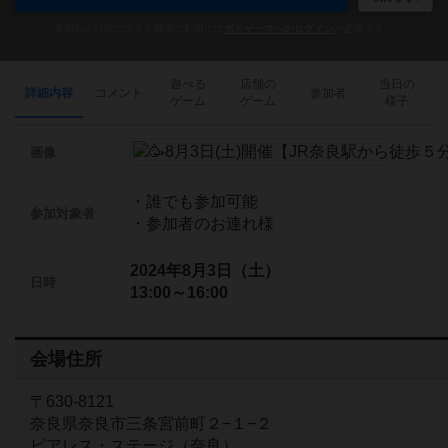
参加および気になる！機能の利用には
ボドゲーマへのログイン
が必要です。
遊べる
店舗の
当日の
詳細内容
コメント
参加者
ゲーム
ゲーム
様子
画像
・誰でも参加可能
参加対象者
・参加者のお連れ様
2024年8月3日（土）
日時
13:00～16:00
会場住所
〒630-8121
奈良県奈良市三条宮前町２−１−２
ピアレス・ステージ（奈良）