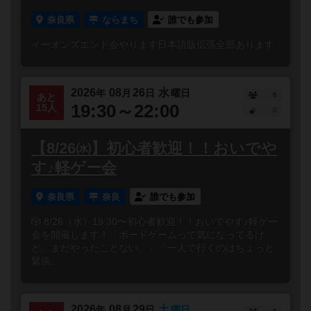
奈良県
ならまち
誰でも参加
イーオンズエンド会やります日本語版拡張全部あります
2026
08
26
水
年
月
日
曜日
6
あと
19:30～22:00
15人
0
【8/26㈬】初心者歓迎！！おいでや
す♪軽ゲー会
奈良県
奈良
誰でも参加
🎲 8/26（水）19:30〜初心者歓迎！！おいでやす♪軽ゲー
会を開催します！「ボードゲームって気になってるけ
ど、まだやったことない。」「一人で行くのはちょっと
緊張...
2026
08
29
土
年
月
日
曜日