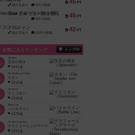
45
PT
紹介文あり
1件の投稿
Bitter End ブタペスト救出作戦
45
PT
紹介文なし
1件の投稿
ドコジャン
42
PT
紹介文あり
10件の投稿
お気に入りランキング
トップ50
Splendor
宝石の煌き
位
4041名
Die Siedler von Catan
カタン
位
3616名
Dominion
ドミニオン
位
2530名
Battle Line
バトルライン
位
2379名
Terraforming Mars
テラフォーミングマーズ
位
2371名