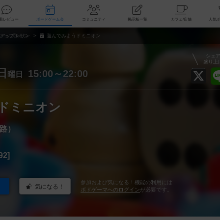
索
新着レビュー
ボードゲーム会
コミュニティ
掲示板一覧
カ
アップルサン
遊んでみようドミニオン
シェ
盛り上
日
15:00～22:00
曜日
ドミニオン
路）
92]
参加および気になる！機能の利用には
気になる！
ボドゲーマへのログイン
が必要です。