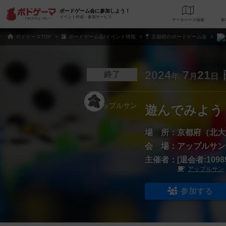
ボードゲーム会に参加しよう！
イベント作成・参加サービス
データベース
検
ボドゲーマTOP
ボードゲーム会/イベント情報
京都府のボードゲーム会
2024
7
21
終了
年
月
日
遊んでみよう
場 所：
京都府（北大
会 場：
アップルサン
主催者：
[退会者:1098
アップルサン
参加する