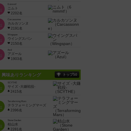
6 nimmt!
ニムト
位
2202名
Carcassonne
カルカソンヌ
位
2191名
Wingspan
ウイングスパン
位
2150名
Azul
アズール
位
1903名
興味ありランキング
トップ50
SCYTHE
サイズ -大鎌戦役-
位
2415名
Terraforming Mars
テラフォーミングマーズ
位
2396名
Stone Garden
枯山水
位
2281名