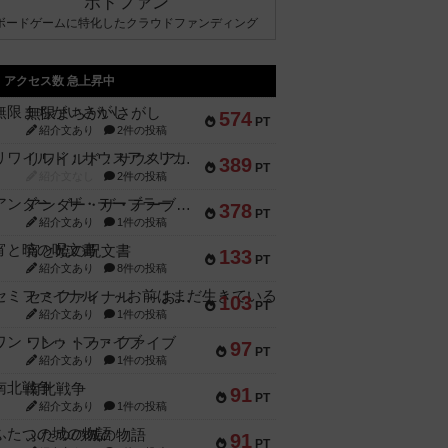
ボドファン
ボードゲームに特化したクラウドファンディング
アクセス数 急上昇中
無限まちがいさがし
574
PT
紹介文あり
2件の投稿
リワイルド：サウスアメリカ
389
PT
紹介文なし
2件の投稿
アンダー・ザ・テーブラー
378
PT
紹介文あり
1件の投稿
宵と暁の呪文書
133
PT
紹介文あり
8件の投稿
セミファイナル ～お前はまだ生きている～
103
PT
紹介文あり
1件の投稿
ワン・トゥ・ファイブ
97
PT
紹介文あり
1件の投稿
南北戦争
91
PT
紹介文あり
1件の投稿
ふたつの城の物語
91
PT