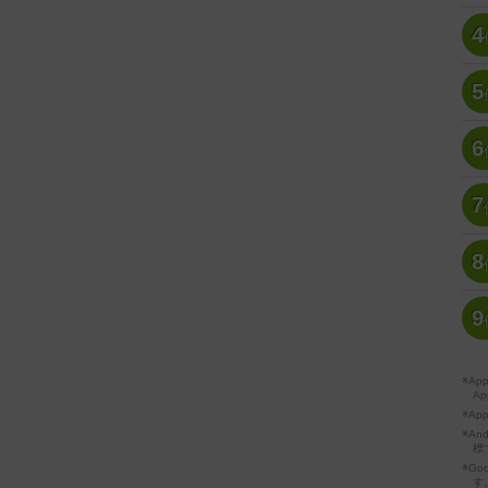
4
5
6
7
8
9
※A
Ap
※Ap
※A
標
※Go
す