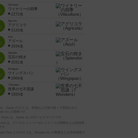
Viticulture
ワイナリーの四季
位
2272名
Agricola
アグリコラ
位
2120名
Azul
アズール
位
2034名
Splendor
宝石の煌き
位
2031名
Wingspan
ウイングスパン
位
2006名
7 Wonders
世界の七不思議
位
1920名
pple、Apple のロゴ は、米国および他の国々で登録された
ple Inc.の商標です。
p Store は、Apple Inc.のサービスマークです。
ndroid は、グーグル インコーポレイテッドの商標または登録商
です。
ogle Play とそのロゴは、Google Inc.の商標または登録商標で
。