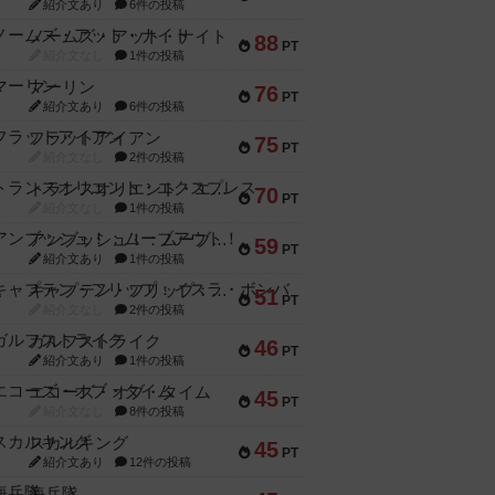
紹介文あり
6件の投稿
ノームズ・アット・ナイト
88
PT
紹介文なし
1件の投稿
マーリン
76
PT
紹介文あり
6件の投稿
フラットアイアン
75
PT
紹介文なし
2件の投稿
トランスオリエント・エクスプレス
70
PT
紹介文なし
1件の投稿
アンブッシュ！：ムーブアウト！
59
PT
紹介文あり
1件の投稿
キャプテン・フリップ：イスラ・ボンバ
51
PT
紹介文なし
2件の投稿
ガルフストライク
46
PT
紹介文あり
1件の投稿
エコーズ・オブ・タイム
45
PT
紹介文なし
8件の投稿
スカルキング
45
PT
紹介文あり
12件の投稿
海兵隊