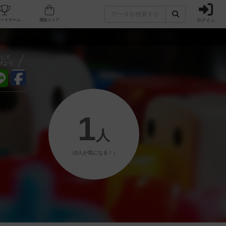
ログイン
フェ/店舗
人気ボードゲーム
通販ストア
アして
げよう
1
人
（0人が気になる！）