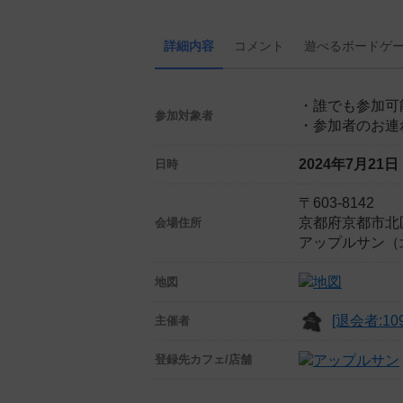
詳細内容
コメント
遊べる
ボード
ゲ
・誰でも参加可
参加対象者
・参加者のお連
2024年7月21
日時
〒603-8142
京都府京都市北区
会場住所
アップルサン（
地図
[退会者:109
主催者
登録先
カフェ/店舗