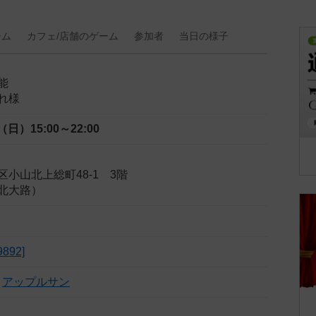
ーム
カフェ/
店舗の
ゲーム
参加者
当日の
様子
能
れ様
日（日）
15:00～22:00
小山北上総町48-1 3階
北大路）
892]
アップルサン