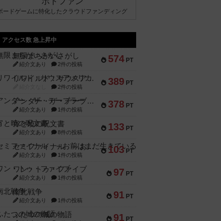
ボドファン
ボードゲームに特化したクラウドファンディング
アクセス数 急上昇中
無限まちがいさがし
574
PT
紹介文あり
2件の投稿
リワイルド：サウスアメリカ
389
PT
紹介文なし
2件の投稿
アンダー・ザ・テーブラー
378
PT
紹介文あり
1件の投稿
宵と暁の呪文書
133
PT
紹介文あり
8件の投稿
セミファイナル ～お前はまだ生きている～
103
PT
紹介文あり
1件の投稿
ワン・トゥ・ファイブ
97
PT
紹介文あり
1件の投稿
南北戦争
91
PT
紹介文あり
1件の投稿
ふたつの城の物語
91
PT