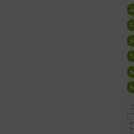
4
5
6
7
8
9
※A
Ap
※Ap
※A
標
※Go
す