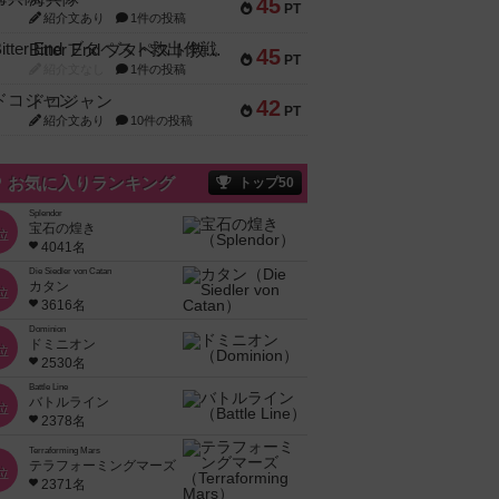
45
PT
紹介文あり
1件の投稿
Bitter End ブタペスト救出作戦
45
PT
紹介文なし
1件の投稿
ドコジャン
42
PT
紹介文あり
10件の投稿
お気に入りランキング
トップ50
Splendor
宝石の煌き
位
4041名
Die Siedler von Catan
カタン
位
3616名
Dominion
ドミニオン
位
2530名
Battle Line
バトルライン
位
2378名
Terraforming Mars
テラフォーミングマーズ
位
2371名