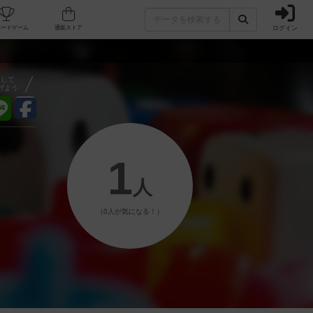
ログイン
フェ/店舗
人気ボードゲーム
通販ストア
アして
げよう
1
人
（0人が気になる！）