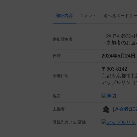
詳細内容
コメント
遊べる
ボード
ゲ
・誰でも参加可
参加対象者
・参加者のお連
2024年5月24
日時
〒603-8142
京都府京都市北区
会場住所
アップルサン（
地図
[退会者:109
主催者
登録先
カフェ/店舗