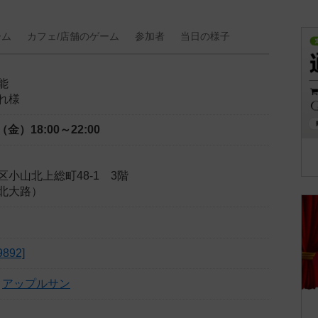
ーム
カフェ/
店舗の
ゲーム
参加者
当日の
様子
能
れ様
日（金）
18:00～22:00
小山北上総町48-1 3階
北大路）
892]
アップルサン