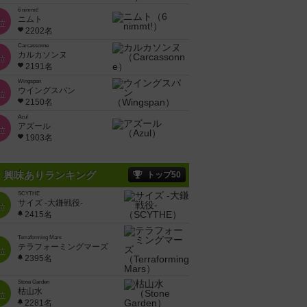
6 nimmt!
ニムト
位
2202名
Carcassonne
カルカソンヌ
位
2191名
Wingspan
ウイングスパン
位
2150名
Azul
アズール
位
1903名
興味ありランキング
トップ50
SCYTHE
サイズ -大鎌戦役-
位
2415名
Terraforming Mars
テラフォーミングマーズ
位
2395名
Stone Garden
枯山水
位
2281名