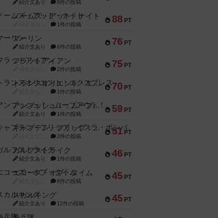
紹介文あり
6件の投稿
ノームズ・アット・ナイト
88
PT
紹介文なし
1件の投稿
マーリン
76
PT
紹介文あり
6件の投稿
フラットアイアン
75
PT
紹介文なし
2件の投稿
トランスオリエント・エクスプレス
70
PT
紹介文なし
1件の投稿
アンブッシュ！：ムーブアウト！
59
PT
紹介文あり
1件の投稿
キャプテン・フリップ：イスラ・ボンバ
51
PT
紹介文なし
2件の投稿
ガルフストライク
46
PT
紹介文あり
1件の投稿
エコーズ・オブ・タイム
45
PT
紹介文なし
8件の投稿
スカルキング
45
PT
紹介文あり
12件の投稿
海兵隊