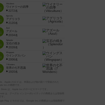
Viticulture
ワイナリーの四季
位
2272名
Agricola
アグリコラ
位
2120名
Azul
アズール
位
2034名
Splendor
宝石の煌き
位
2028名
Wingspan
ウイングスパン
位
2006名
7 Wonders
世界の七不思議
位
1920名
pple、Apple のロゴ は、米国および他の国々で登録された
ple Inc.の商標です。
p Store は、Apple Inc.のサービスマークです。
ndroid は、グーグル インコーポレイテッドの商標または登録商
です。
ogle Play とそのロゴは、Google Inc.の商標または登録商標で
。