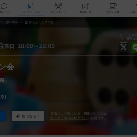
索
新着レビュー
ボードゲーム会
コミュニティ
掲示板一覧
カ
アップルサン
ゆるふわカタン会
シェ
盛り上
金
18:00～22:00
曜日
ン会
路）
92]
参加および気になる！機能の利用には
気になる！
ボドゲーマへのログイン
が必要です。