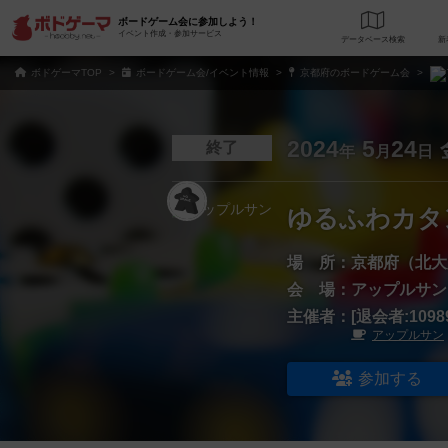
ボードゲーム会に参加しよう！
イベント作成・参加サービス
データベース
検
ボドゲーマTOP
ボードゲーム会/イベント情報
京都府のボードゲーム会
2024
5
24
終了
年
月
日
ゆるふわカタ
場 所：
京都府（北大
会 場：
アップルサン
主催者：
[退会者:1098
アップルサン
参加する