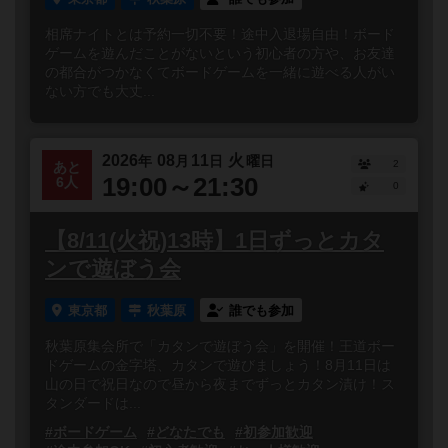
相席ナイトとは予約一切不要！途中入退場自由！ボード
ゲームを遊んだことがないという初心者の方や、お友達
の都合がつかなくてボードゲームを一緒に遊べる人がい
ない方でも大丈...
2026
08
11
火
年
月
日
曜日
2
あと
19:00～21:30
6人
0
【8/11(火祝)13時】1日ずっとカタ
ンで遊ぼう会
東京都
秋葉原
誰でも参加
秋葉原集会所で「カタンで遊ぼう会」を開催！王道ボー
ドゲームの金字塔、カタンで遊びましょう！8月11日は
山の日で祝日なので昼から夜までずっとカタン漬け！ス
タンダードは...
#ボードゲーム
#どなたでも
#初参加歓迎