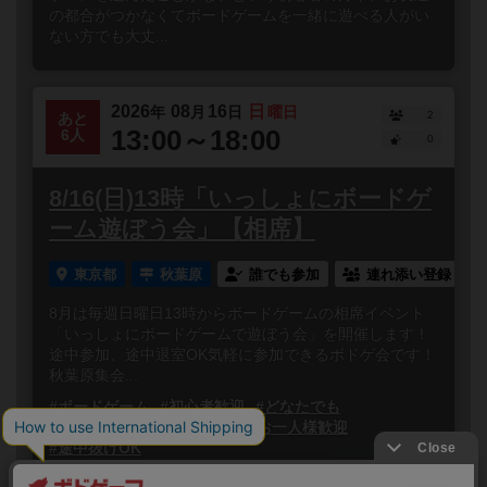
の都合がつかなくてボードゲームを一緒に遊べる人がい
ない方でも大丈...
2026
08
16
日
年
月
日
曜日
2
あと
13:00～18:00
6人
0
8/16(日)13時「いっしょにボードゲ
ーム遊ぼう会」【相席】
東京都
秋葉原
誰でも参加
連れ添い登録
8月は毎週日曜日13時からボードゲームの相席イベント
「いっしょにボードゲームで遊ぼう会」を開催します！
途中参加、途中退室OK気軽に参加できるボドゲ会です！
秋葉原集会...
#ボードゲーム
#初心者歓迎
#どなたでも
#初参加歓迎
#途中参加OK
#お一人様歓迎
#途中抜けOK
閉じる