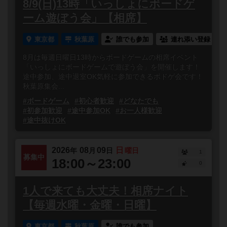
8/9(日)13時「いっしょにボードゲ
ーム遊ぼう会」【相席】
東京都
秋葉原
誰でも参加
連れ添い登録
8月は毎週日曜日13時からボードゲームの相席イベント
「いっしょにボードゲームで遊ぼう会」を開催します！
途中参加、途中退室OK気軽に参加できるボドゲ会です！
秋葉原集会...
#ボードゲーム
#初心者歓迎
#どなたでも
#初参加歓迎
#途中参加OK
#お一人様歓迎
#途中抜けOK
2026
08
09
日
年
月
日
曜日
1
募集中
18:00～23:00
0
1人で来ても大丈夫！相席ナイト
【毎週水曜・金曜・日曜】
東京都
秋葉原
誰でも参加