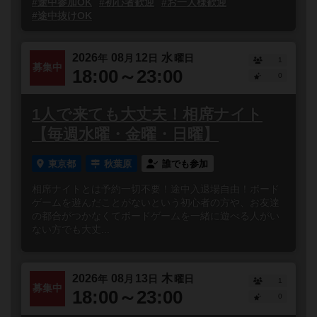
#途中参加OK
#初心者歓迎
#お一人様歓迎
#途中抜けOK
2026
08
12
水
年
月
日
曜日
1
募集中
18:00～23:00
0
1人で来ても大丈夫！相席ナイト
【毎週水曜・金曜・日曜】
東京都
秋葉原
誰でも参加
相席ナイトとは予約一切不要！途中入退場自由！ボード
ゲームを遊んだことがないという初心者の方や、お友達
の都合がつかなくてボードゲームを一緒に遊べる人がい
ない方でも大丈...
2026
08
13
木
年
月
日
曜日
1
募集中
18:00～23:00
0