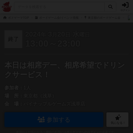
ログイン
ボドゲーマTOP
ボードゲーム会/イベント情報
東京都のボードゲーム会
2024
3
20
水
年
月
日
曜日
終了
13:00～23:00
本日は相席デー、相席希望でドリン
クサービス！
参加者：
1人
場 所：
東京都（浅草）
会 場：
パイナップルゲームズ浅草店
参加する
気になる！
参加および気になる！機能の利用には
ボドゲーマへのログイン
が必要です。