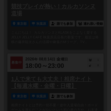
競技プレイが熱い！カルカソンヌ
道場
東京都
秋葉原
誰でも参加
連れ添い登録
こんにちは！ カルカソンヌとKLASKをこよなく愛する
JELLY JELLY CAFE 秋葉原店店長の新葉です。最近は将
棋の藤井聡太さんの活躍や麻雀のMリーグ、TV...
2026
08
14
金
年
月
日
曜日
1
募集中
18:00～23:00
0
1人で来ても大丈夫！相席ナイト
【毎週水曜・金曜・日曜】
東京都
秋葉原
誰でも参加
相席ナイトとは予約一切不要！途中入退場自由！ボード
ゲームを遊んだことがないという初心者の方や、お友達