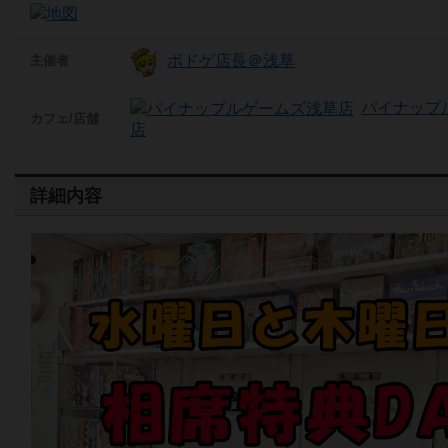
ボドゲ店長＠浅草
主催者
パイナップ
カフェ/店舗
店
詳細内容