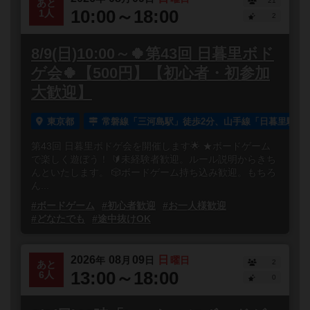
21
あと
10:00～18:00
1人
2
8/9(日)10:00～🍀第43回 日暮里ボド
ゲ会🍀【500円】【初心者・初参加
大歓迎】
東京都
常磐線「三河島駅」徒歩2分、山手線「日暮里駅」徒
第43回 日暮里ボドゲ会を開催します🌟 ★ボードゲーム
で楽しく遊ぼう！ 🔰未経験者歓迎。ルール説明からきち
んといたします。 🎲ボードゲーム持ち込み歓迎。もちろ
ん...
#ボードゲーム
#初心者歓迎
#お一人様歓迎
#どなたでも
#途中抜けOK
2026
08
09
日
年
月
日
曜日
2
あと
13:00～18:00
6人
0