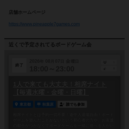
店舗ホームページ
https://www.pineapple7games.com
近くで予定されてるボードゲーム会
2026
08
07
金
年
月
日
曜日
1
終了
18:00～23:00
0
1人で来ても大丈夫！相席ナイト
【毎週水曜・金曜・日曜】
東京都
秋葉原
誰でも参加
相席ナイトとは予約一切不要！途中入退場自由！ボード
ゲームを遊んだことがないという初心者の方や、お友達
の都合がつかなくてボードゲームを一緒に遊べる人がい