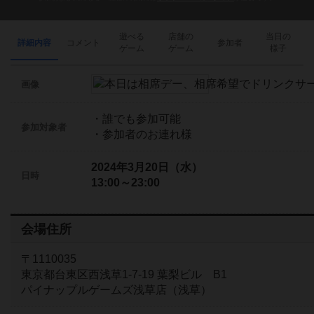
遊べる
店舗の
当日の
詳細内容
コメント
参加者
ゲーム
ゲーム
様子
画像
・誰でも参加可能
参加対象者
・参加者のお連れ様
2024年3月20日（水）
日時
13:00～23:00
会場住所
〒1110035
東京都台東区西浅草1-7-19 葉梨ビル B1
パイナップルゲームズ浅草店（浅草）