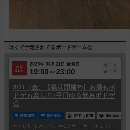
近くで予定されてるボードゲーム会
2026
08
21
金
年
月
日
曜日
4
あと
19:00～23:00
11人
0
8/21（金）【横浜開催🍻】お酒もボ
ドゲも楽しむ♪平日ゆる飲みボドゲ
会
神奈川県
東白楽駅
誰でも参加
連れ添い登録
🍻🎲 お酒を飲みながら、ゆるくボードゲームしません