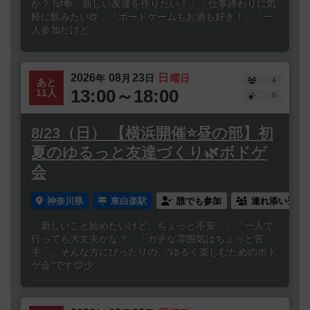
か？ 🎲🍻「新しい友達を作りたい！」「仕事終わりに気
軽に飲みたい🍺」「ボードゲームもお酒も好き！」「一
人参加だけど...
2026
08
23
日
年
月
日
曜日
4
あと
13:00～18:00
11人
0
8/23（日） 【横浜開催⭐️昼の部】初
夏のゆるっと友達づくり🌿ボドゲ
会
神奈川県
東白楽駅
誰でも参加
連れ添い登録
「新しいこと始めたいけど、ちょっと不安…」「一人で
行っても大丈夫かな？」「ガチな雰囲気はちょっと苦
手…」そんな方にぴったりの、“ゆるく楽しむためのボド
ゲ会”です😊少...