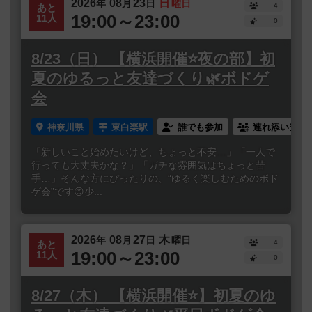
2026
08
23
日
年
月
日
曜日
4
あと
19:00～23:00
11人
0
8/23（日） 【横浜開催⭐️夜の部】初
夏のゆるっと友達づくり🌿ボドゲ
会
神奈川県
東白楽駅
誰でも参加
連れ添い登録
「新しいこと始めたいけど、ちょっと不安…」「一人で
行っても大丈夫かな？」「ガチな雰囲気はちょっと苦
手…」そんな方にぴったりの、“ゆるく楽しむためのボド
ゲ会”です😊少...
2026
08
27
木
年
月
日
曜日
4
あと
19:00～23:00
11人
0
8/27（木） 【横浜開催⭐️】初夏のゆ