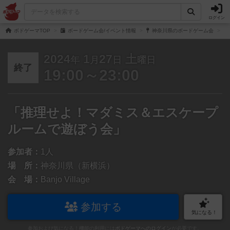
ログイン
ボドゲーマTOP
ボードゲーム会/イベント情報
神奈川県のボードゲーム会
2024
1
27
土
年
月
日
曜日
終了
19:00～23:00
「推理せよ！マダミス＆エスケープ
ルームで遊ぼう会」
参加者：
1人
場 所：
神奈川県（新横浜）
会 場：
Banjo Village
参加する
気になる！
参加および気になる！機能の利用には
ボドゲーマへのログイン
が必要です。