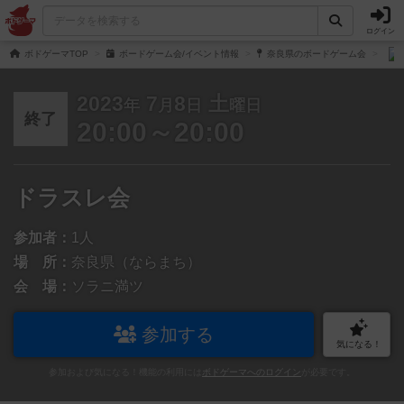
ログイン
ボドゲーマTOP
ボードゲーム会/イベント情報
奈良県のボードゲーム会
2023
7
8
土
年
月
日
曜日
終了
20:00～20:00
ドラスレ会
参加者：
1人
場 所：
奈良県（ならまち）
会 場：
ソラニ満ツ
参加する
気になる！
参加および気になる！機能の利用には
ボドゲーマへのログイン
が必要です。