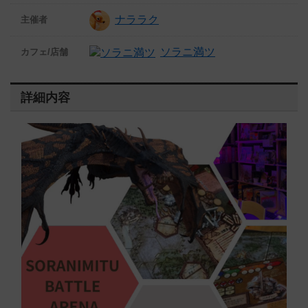
ナララク
主催者
ソラニ満ツ
カフェ/店舗
詳細内容