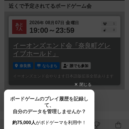
近くで予定されてるボードゲーム会
2026
08
07
金
年
月
日
曜日
1
あと
19:00～23:59
7人
0
イーオンズエンド会「奈良町グレ
イブホールド」
奈良県
ならまち
誰でも参加
イーオンズエンド会やります日本語版拡張全部あります
閉じる
Copyright (c)
ボードゲームのプレイ履歴を記録し
【ボドゲーマ】ボードゲームの総合情報サイト
て、
All rights reserved.
自分のデータを管理しませんか？
約75,000人
がボドゲーマを利用中！