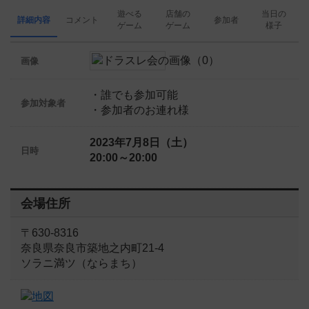
遊べる
店舗の
当日の
詳細内容
コメント
参加者
ゲーム
ゲーム
様子
画像
・誰でも参加可能
参加対象者
・参加者のお連れ様
2023年7月8日（土）
日時
20:00～20:00
会場住所
〒630-8316
奈良県奈良市築地之内町21-4
ソラニ満ツ（ならまち）