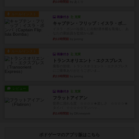
約10時間前
by あくり
ルール/インスト
画像付き
充実
キャプテン・フリップ：イスラ・ボンバ
イスラ・ボンバを探しに出航!潜水艦を装備し、あ
なたの乗組員を監獄から解...
約12時間前
by jurong
ルール/インスト
画像付き
充実
トランスオリエント・エクスプレス
乗客の皆様、トランスオリエント・エクスプレス
にご乗車ありがとうございま...
約13時間前
by jurong
レビュー
画像付き
充実
フラットアイアン
世界に浸れる度 ☆☆☆☆★楽しさ ☆☆☆☆★
タイパ ☆☆☆☆☆マンハッ...
約14時間前
by DKnewyork
ボドゲーマのアプリ版はこちら