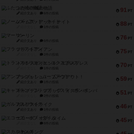
ふたつの城の物語
91
PT
紹介文あり
6件の投稿
ノームズ・アット・ナイト
88
PT
紹介文なし
1件の投稿
マーリン
76
PT
紹介文あり
6件の投稿
フラットアイアン
75
PT
紹介文なし
2件の投稿
トランスオリエント・エクスプレス
70
PT
紹介文なし
1件の投稿
アンブッシュ！：ムーブアウト！
59
PT
紹介文あり
1件の投稿
キャプテン・フリップ：イスラ・ボンバ
51
PT
紹介文なし
2件の投稿
ガルフストライク
46
PT
紹介文あり
1件の投稿
エコーズ・オブ・タイム
45
PT
紹介文なし
8件の投稿
スカルキング
45