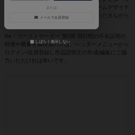
の情報は、ボドゲーマ運営事務局・ゲームデザイナ
または
ーご本人様・有志の皆様にご協力をいただきながら
メールで会員登録
登録されています。
Re：ゴーストマーダー 第2部 現行犯の不在証明の
しばらく表示しない
特徴や概要を御存知の方は、ヘッダーメニューから
ログイン/会員登録し作品説明文の作成/編集にご協
力いただければ幸いです。