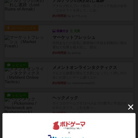
アルナックの失われし遺跡
アナログ対人プレイ数回。クニツィア先生の名作
「エルドラドを探して」にあ...
約2時間前
by おーちゃん
ルール/インスト
画像付き
充実
マーケットフレッシュ
目的あなたの店先に農産物の木箱を戦略的に積み
重ねて在庫を最大化し、競合...
約6時間前
by jurong
レビュー
メメントオンラインタクティクス
どんどん物量が増えて大変になっていく押し付け
合いが楽しいゲーム盛り上が...
約6時間前
by nekomanma222
レビュー
ヘックメック
サイコロゲームです1から5までの数字と芋虫がか
かれたダイス。これを振っ...
約8時間前
by みいやん
レビュー
ハゲタカのえじき
超有名なゲームですが、初めてプレイしました。1
から15までのカードがプ...