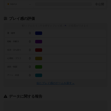
-
非公開
1点の人
プレイ感の評価
トグルスイッチを押すとプレイ感（
※
）の投票ができます
0
運・確率
0
戦略・判断力
0
交渉・立ち回り
0
心理戦・ブラフ
0
攻防・戦闘
0
アート・外見
似たプレイ感のゲームを探す→
データに関する報告