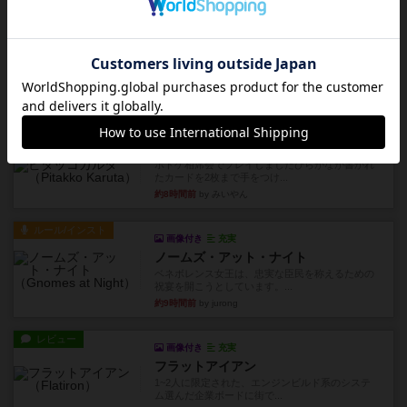
約8時間前
by みいやん
レビュー
ジャスト・ワン
まぁ面白かった‼️よくテレビとかのバラエティなん
かで、お題がわからずに...
約8時間前
by みいやん
レビュー
ピタッコカルタ
ボドゲ相席会でプレイしましたひらがなが書かれ
たカードを2枚まで手をつけ...
約8時間前
by みいやん
ルール/インスト
画像付き
充実
ノームズ・アット・ナイト
ベネボレンス女王は、忠実な臣民を称えるための
祝宴を開こうとしています。...
約9時間前
by jurong
レビュー
画像付き
充実
フラットアイアン
1~2人に限定された、エンジンビルド系のシステ
ム選んだ企業ボードに街で...