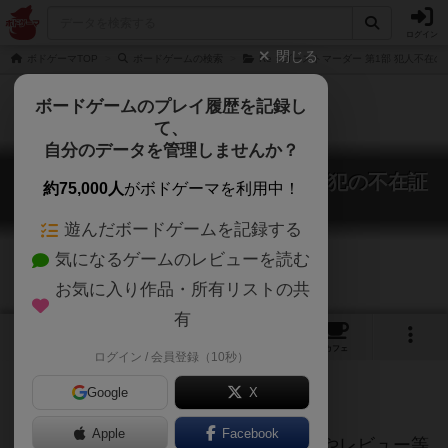
ログイン
閉じる
ボドゲーマTOP
ボードゲームの検索
Re：ゴーストマーダー 第1部 犯人不在
ボードゲームのプレイ履歴を記録し
て、
自分のデータを管理しませんか？
Re：ゴーストマーダー 第2部 現行犯の不在証
約75,000人
がボドゲーマを利用中！
明
Re: Ghost Murder 2
遊んだボードゲームを記録する
気になるゲームのレビューを読む
お気に入り作品・所有リストの共
有
6
トップ
画像
動画
レビュー
カフェ
ログイン / 会員登録（10秒）
Google
X
ご協力ください
Apple
Facebook
当サイトに掲載されている作品説明文やレビュー等