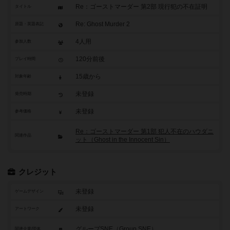
Re：ゴーストマーダー 第2部 現行犯の不在証明
タイトル
Re: Ghost Murder 2
原題・英題表記
4人用
参加人数
120分前後
プレイ時間
15歳から
対象年齢
未登録
発売時期
未登録
参考価格
Re：ゴーストマーダー 第1部 犯人不在のハウダニ
関連作品
ット（Ghost in the Innocent Sin）
クレジット
未登録
ゲームデザイン
未登録
アートワーク
グループSNE（Group SNE）
関連企業/団体