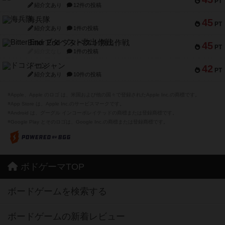
PT
紹介文あり
12件の投稿
海兵隊
45
PT
紹介文あり
1件の投稿
Bitter End ブタペスト救出作戦
45
PT
紹介文なし
1件の投稿
ドコジャン
42
PT
紹介文あり
10件の投稿
※Apple、Apple のロゴ は、米国および他の国々で登録されたApple Inc.の商標です。
※App Store は、Apple Inc.のサービスマークです。
※Android は、グーグル インコーポレイテッドの商標または登録商標です。
※Google Play とそのロゴは、Google Inc.の商標または登録商標です。
ボドゲーマTOP
ボードゲームを検索する
ボードゲームの新着レビュー