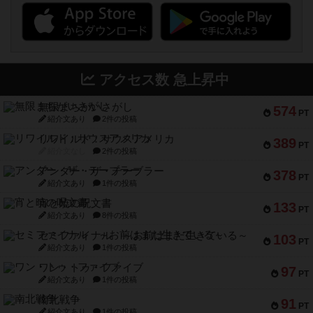
アクセス数 急上昇中
無限まちがいさがし
574
PT
紹介文あり
2件の投稿
リワイルド：サウスアメリカ
389
PT
紹介文なし
2件の投稿
アンダー・ザ・テーブラー
378
PT
紹介文あり
1件の投稿
宵と暁の呪文書
133
PT
紹介文あり
8件の投稿
セミファイナル ～お前はまだ生きている～
103
PT
紹介文あり
1件の投稿
ワン・トゥ・ファイブ
97
PT
紹介文あり
1件の投稿
南北戦争
91
PT
紹介文あり
1件の投稿