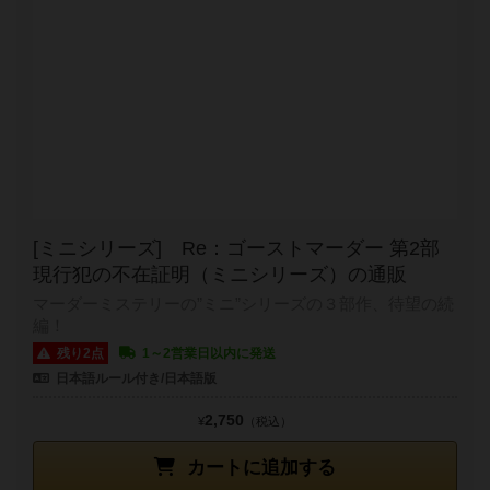
[ミニシリーズ] Re：ゴーストマーダー 第2部
現行犯の不在証明（ミニシリーズ）の通販
マーダーミステリーの”ミニ”シリーズの３部作、待望の続
編！
残り2点
1～2営業日以内に発送
日本語ルール付き/日本語版
2,750
¥
（税込）
カートに追加する