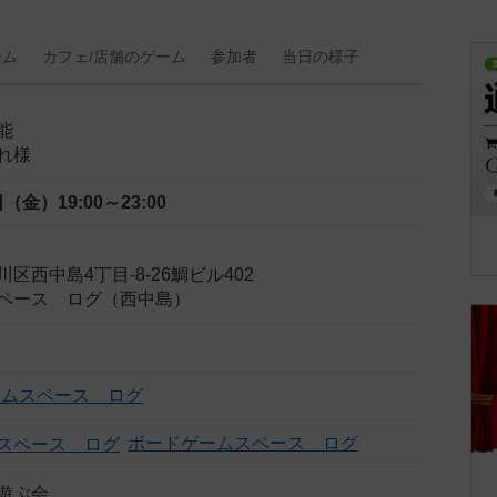
ーム
カフェ/
店舗の
ゲーム
参加者
当日の
様子
能
れ様
6日（金）
19:00～23:00
区西中島4丁目-8-26鯛ビル402
ペース ログ（西中島）
ームスペース ログ
ボードゲームスペース ログ
遊ぶ会