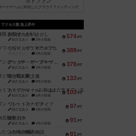
ボドファン
ボードゲームに特化したクラウドファンディング
アクセス数 急上昇中
無限まちがいさがし
574
PT
紹介文あり
2件の投稿
リワイルド：サウスアメリカ
389
PT
紹介文なし
2件の投稿
アンダー・ザ・テーブラー
378
PT
紹介文あり
1件の投稿
宵と暁の呪文書
133
PT
紹介文あり
8件の投稿
セミファイナル ～お前はまだ生きている～
103
PT
紹介文あり
1件の投稿
ワン・トゥ・ファイブ
97
PT
紹介文あり
1件の投稿
南北戦争
91
PT
紹介文あり
1件の投稿
ふたつの城の物語
91
PT