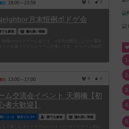
1
0
19:00～23:59
曜日
eighbor月末恒例ボドゲ会
誰でも参加
連れ添い登録
）開催のボードゲーム会です。※今月は都合により一週前
ライトな層でライトなゲームが多いです。チャージ500円
1
2
9
0
13:00～17:00
曜日
3
ーム交流会イベント 天満橋【初
心者大歓迎】
4
満2－1－8 根本ビル２F
誰でも参加
連れ添い登録
5
んなで楽しむボードゲームパーティー♪ボードゲーム初心