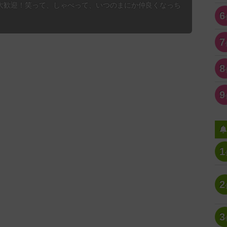
大歓迎！笑って、しゃべって、いつのまにか仲良くなっち
6
7
8
9
1
2
3