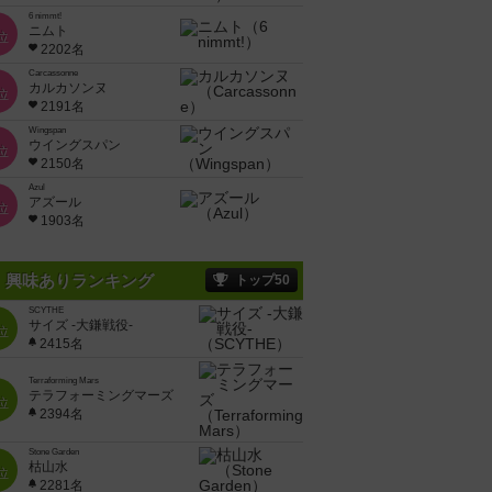
6 nimmt!
ニムト
位
2202名
Carcassonne
カルカソンヌ
位
2191名
Wingspan
ウイングスパン
位
2150名
Azul
アズール
位
1903名
興味ありランキング
トップ50
SCYTHE
サイズ -大鎌戦役-
位
2415名
Terraforming Mars
テラフォーミングマーズ
位
2394名
Stone Garden
枯山水
位
2281名