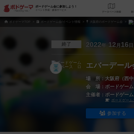
ボードゲーム会に参加しよう！
イベント作成・参加サービス
データベース
検
ボドゲーマTOP
ボードゲーム会/イベント情報
大阪府のボードゲーム会
2022
12
16
終了
年
月
日
エバーデール
場 所：
大阪府（西中
会 場：
ボードゲーム
主催者：
ボードゲーム
ボードゲーム
参加する