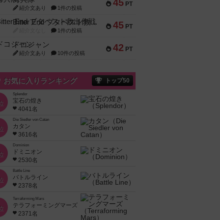
45
PT
紹介文あり
1件の投稿
Bitter End ブタペスト救出作戦
45
PT
紹介文なし
1件の投稿
ドコジャン
42
PT
紹介文あり
10件の投稿
お気に入りランキング
トップ50
Splendor
宝石の煌き
位
4041名
Die Siedler von Catan
カタン
位
3616名
Dominion
ドミニオン
位
2530名
Battle Line
バトルライン
位
2378名
Terraforming Mars
テラフォーミングマーズ
位
2371名