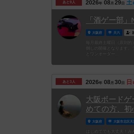
2026
08
29
土
あと
9人
年
月
日
「酒ゲー部」N
大阪府
天六
毎月最終土曜日（原則的
倒しの開催となります。
とワンオーダー...
2026
08
30
日
あと
3人
年
月
日
大阪ボードゲ
めての方、初
大阪府
大阪市北区天
はじめてでも大丈夫！み