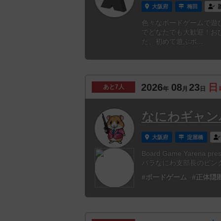
大阪府
梅田
色々なボードゲームで遊
でどなたでも大歓迎！お
た、初めて遊ぶボ...
2026
08
23
日
あと
7人
年
月
日
なにわギャンパラ
大阪府
淀屋橋
Board Game Yarena
パラなにわ支部長のピンク
#ボードゲーム
#正体隠