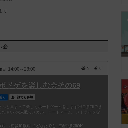
時より
ム会
5
0
14:00～23:00
曜日
大阪-ボドゲを楽しむ会その69
近く
誰でも参加
さんと集まって楽しくボードゲームをします🎲ご参加でき
ください♪大人数でスカル、コードネーム、ストライクな
歓迎
#初参加歓迎
#どなたでも
#途中参加OK