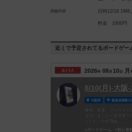
日時12/16 19
詳細内容
料金 1000円
近くで予定されてるボードゲー
2026
08
10
月
あと
5人
年
月
日
8/10(月)-
大阪府
阪急淡路駅の
身内、友達、フォロワー
る方いましたら是非来て
どしたいです🥰あ...
#ボードゲーム
#初心者