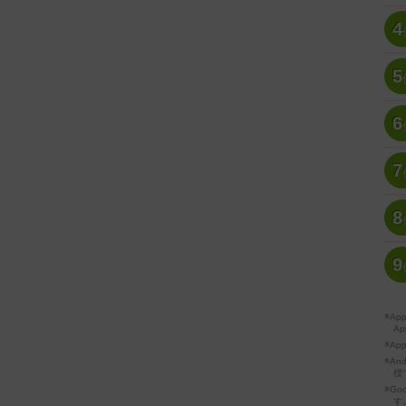
4
5
6
7
8
9
※A
Ap
※Ap
※A
標
※Go
す