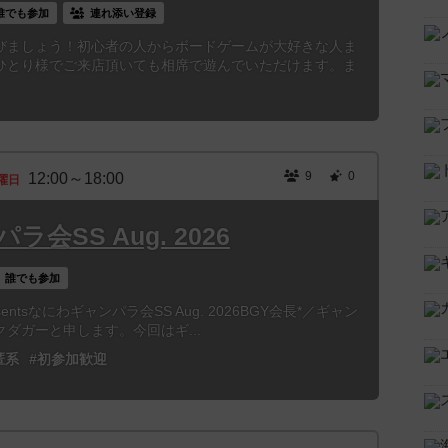
誰でも参加
連れ添い登録
びましょう！初心者の人からボードゲームが大好きな人ま
ひとり様でご来店頂いても相席で遊んでいただけます。ま
9
0
12:00～18:00
曜日
会SS Aug. 2026
誰でも参加
 presentsなにわギャンパラ会SS Aug. 2026BGY会長*／ギャン
ダガーと申します。今回はギ...
匿系
#初参加歓迎