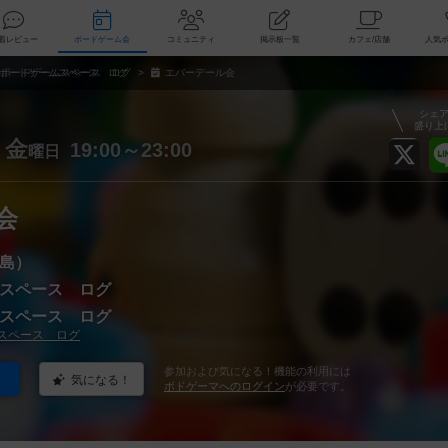
索
新着レビュー
ボードゲーム会
コミュニティ
掲示板一覧
カ
ボードゲームスペース ログ
エバーデール会
シェ
盛り上
金
19:00～23:00
曜日
会
島）
スペース ログ
スペース ログ
スペース ログ
参加および気になる！機能の利用には
気になる！
ボドゲーマへのログイン
が必要です。