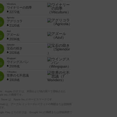
Viticulture
ワイナリーの四季
位
2272名
Agricola
アグリコラ
位
2120名
Azul
アズール
位
2034名
Splendor
宝石の煌き
位
2028名
Wingspan
ウイングスパン
位
2006名
7 Wonders
世界の七不思議
位
1919名
pple、Apple のロゴ は、米国および他の国々で登録された
ple Inc.の商標です。
p Store は、Apple Inc.のサービスマークです。
ndroid は、グーグル インコーポレイテッドの商標または登録商
です。
ogle Play とそのロゴは、Google Inc.の商標または登録商標で
。