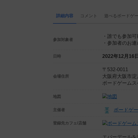
詳細内容
コメント
遊べる
ボード
ゲ
・誰でも参加可
参加対象者
・参加者のお連
2022年12月1
日時
〒532-0011
大阪府大阪市淀川
会場住所
ボードゲームス
地図
ボードゲ
主催者
登録先
カフェ/店舗
エバーデールを