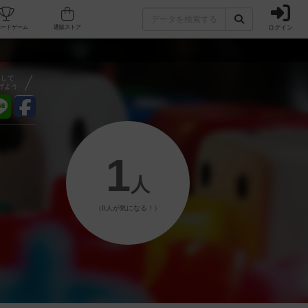
ログイン
フェ/店舗
人気ボードゲーム
通販ストア
アして
げよう
1
人
（0人が気になる！）