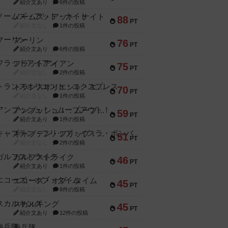
紹介文あり
6件の投稿
ノームズ・アット・ナイト
88
PT
紹介文なし
1件の投稿
マーリン
76
PT
紹介文あり
6件の投稿
フラットアイアン
75
PT
紹介文なし
2件の投稿
トランスオリエント・エクスプレス
70
PT
紹介文なし
1件の投稿
アンブッシュ！：ムーブアウト！
59
PT
紹介文あり
1件の投稿
キャプテン・フリップ：イスラ・ボンバ
51
PT
紹介文なし
2件の投稿
ガルフストライク
46
PT
紹介文あり
1件の投稿
エコーズ・オブ・タイム
45
PT
紹介文なし
8件の投稿
スカルキング
45
PT
紹介文あり
12件の投稿
海兵隊