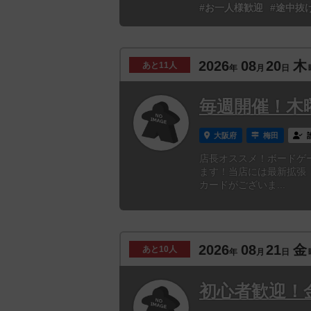
#お一人様歓迎
#途中抜
2026
08
20
木
あと
11人
年
月
日
毎週開催！木
大阪府
梅田
店長オススメ！ボードゲ
ます！当店には最新拡張
カードがございま...
2026
08
21
金
あと
10人
年
月
日
初心者歓迎！