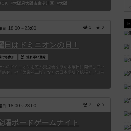
けOK
#大阪府大阪市東淀川区
#大阪
1
0
18:00～23:00
曜日
曜日はドミニオンの日！
誰でも参加
連れ添い登録
ームのドミニオンを遊ぶ交流会を毎週木曜日に開催してい
「略奪」や「繁栄第二版」などの日本語版全拡張とプロモ
2
0
18:00～23:00
曜日
金曜ボードゲームナイト