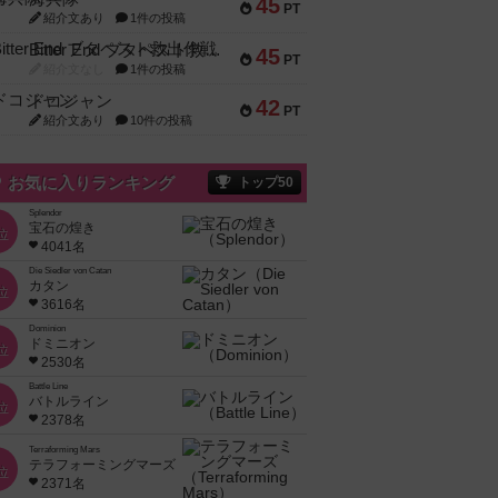
45
PT
紹介文あり
1件の投稿
Bitter End ブタペスト救出作戦
45
PT
紹介文なし
1件の投稿
ドコジャン
42
PT
紹介文あり
10件の投稿
お気に入りランキング
トップ50
Splendor
宝石の煌き
位
4041名
Die Siedler von Catan
カタン
位
3616名
Dominion
ドミニオン
位
2530名
Battle Line
バトルライン
位
2378名
Terraforming Mars
テラフォーミングマーズ
位
2371名