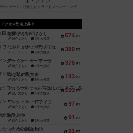
ボドファン
ボードゲームに特化したクラウドファンディング
アクセス数 急上昇中
無限まちがいさがし
574
PT
紹介文あり
2件の投稿
リワイルド：サウスアメリカ
389
PT
紹介文なし
2件の投稿
アンダー・ザ・テーブラー
378
PT
紹介文あり
1件の投稿
宵と暁の呪文書
133
PT
紹介文あり
8件の投稿
セミファイナル ～お前はまだ生きている～
103
PT
紹介文あり
1件の投稿
ワン・トゥ・ファイブ
97
PT
紹介文あり
1件の投稿
南北戦争
91
PT
紹介文あり
1件の投稿
ふたつの城の物語
91
PT