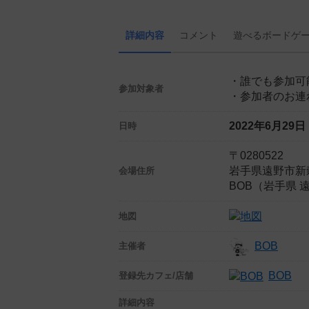
詳細内容
コメント
遊べる
ボード
ゲ
・誰でも参加可
参加対象者
・参加者のお連
2022年6月29
日時
〒0280522
岩手県遠野市新穀
会場住所
BOB（岩手県 
地図
BOB
主催者
BOB
登録先
カフェ/店舗
詳細内容