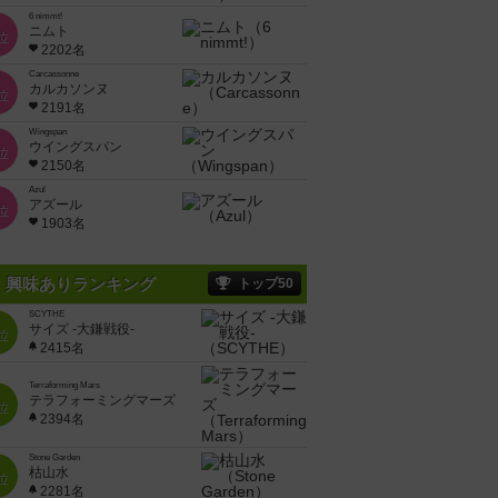
6 nimmt!
ニムト
位
2202名
Carcassonne
カルカソンヌ
位
2191名
Wingspan
ウイングスパン
位
2150名
Azul
アズール
位
1903名
興味ありランキング
トップ50
SCYTHE
サイズ -大鎌戦役-
位
2415名
Terraforming Mars
テラフォーミングマーズ
位
2394名
Stone Garden
枯山水
位
2281名