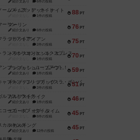
紹介文あり
6件の投稿
ノームズ・アット・ナイト
88
PT
紹介文なし
1件の投稿
マーリン
76
PT
紹介文あり
6件の投稿
フラットアイアン
75
PT
紹介文なし
2件の投稿
トランスオリエント・エクスプレス
70
PT
紹介文なし
1件の投稿
アンブッシュ！：ムーブアウト！
59
PT
紹介文あり
1件の投稿
キャプテン・フリップ：イスラ・ボンバ
51
PT
紹介文なし
2件の投稿
ガルフストライク
46
PT
紹介文あり
1件の投稿
エコーズ・オブ・タイム
45
PT
紹介文なし
8件の投稿
スカルキング
45
PT
紹介文あり
12件の投稿
海兵隊