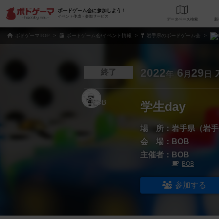
ボードゲーム会に参加しよう！
イベント作成・参加サービス
データベース
検
ボドゲーマTOP
ボードゲーム会/イベント情報
岩手県のボードゲーム会
2022
6
29
終了
年
月
日
学生day
場 所：
岩手県（岩手
会 場：
BOB
主催者：
BOB
BOB
参加する