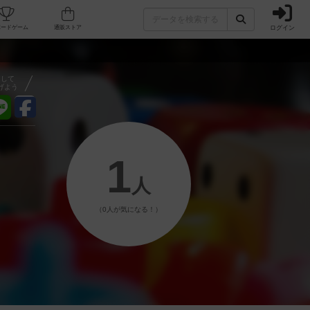
ログイン
フェ/店舗
人気ボードゲーム
通販ストア
アして
げよう
1
人
（0人が気になる！）