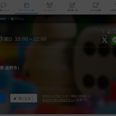
索
新着レビュー
ボードゲーム会
コミュニティ
掲示板一覧
カ
BOB
学生day
シェ
盛り上
水
15:00～22:00
曜日
県 遠野市）
参加および気になる！機能の利用には
気になる！
ボドゲーマへのログイン
が必要です。