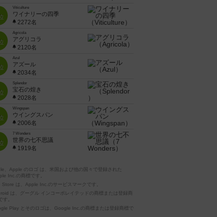
Viticulture
ワイナリーの四季
位
2272名
Agricola
アグリコラ
位
2120名
Azul
アズール
位
2034名
Splendor
宝石の煌き
位
2028名
Wingspan
ウイングスパン
位
2006名
7 Wonders
世界の七不思議
位
1919名
pple、Apple のロゴ は、米国および他の国々で登録された
ple Inc.の商標です。
p Store は、Apple Inc.のサービスマークです。
ndroid は、グーグル インコーポレイテッドの商標または登録商
です。
ogle Play とそのロゴは、Google Inc.の商標または登録商標で
。