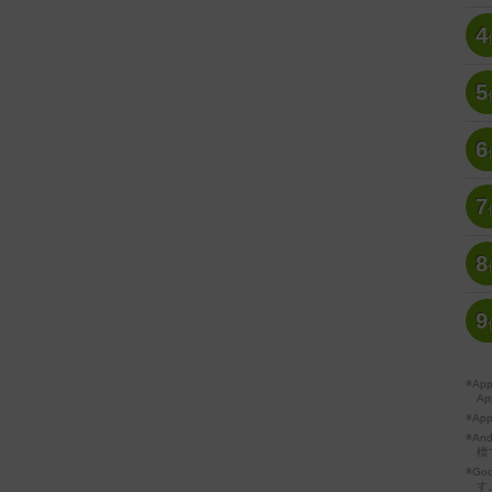
4
5
6
7
8
9
※A
Ap
※Ap
※A
標
※Go
す