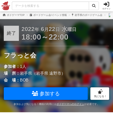
ログイン
ボドゲーマTOP
ボードゲーム会/イベント情報
岩手県のボードゲーム会
2022
6
22
水
年
月
日
曜日
終了
18:00～22:00
フラっと会
参加者：
1人
場 所：
岩手県（岩手県 遠野市）
会 場：
BOB
参加する
気になる！
参加および気になる！機能の利用には
ボドゲーマへのログイン
が必要です。