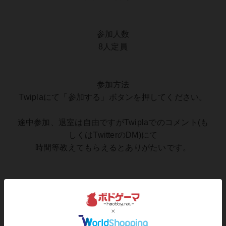
参加人数
8人定員
参加方法
Twiplaにて「参加する」ボタンを押してください。
途中参加、退室は自由ですがTwiplaでのコメント(も
しくはTwitterのDM)にて
時間等教えてもらえるとありがたいです。
その他
当日に参加したくなった。でも満員っぽい。
どうぞお気軽にご連絡くださいませ。気合でご対応
いたします。