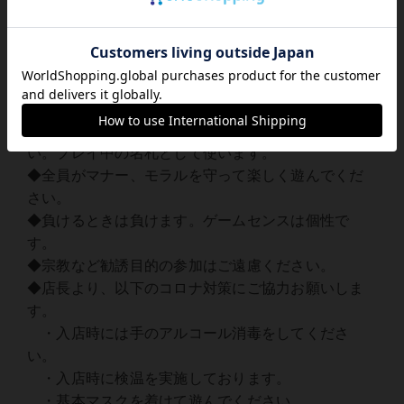
◆当日、開催場所に直接ご来店ください。
お店の入り口がわかりづらい、怪しい。ので見つか
らないときはTwitterへDMをお願いします。
◆入店後、用意するカードに呼び名を書いてくださ
い。プレイ中の名札として使います。
◆全員がマナー、モラルを守って楽しく遊んでくだ
さい。
◆負けるときは負けます。ゲームセンスは個性で
す。
◆宗教など勧誘目的の参加はご遠慮ください。
◆店長より、以下のコロナ対策にご協力お願いしま
す。
・入店時には手のアルコール消毒をしてくださ
い。
・入店時に検温を実施しております。
・基本マスクを着けて遊んでください。