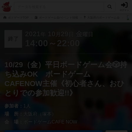
ログイン
ボドゲーマTOP
ボードゲーム会/イベント情報
大阪府のボードゲーム会
2021
10
29
金
年
月
日
曜日
終了
14:00～22:00
10/29（金）平日ボードゲーム会🎲持
ち込みOK ボードゲーム
CAFENOW主催《初心者さん、おひ
とりでの参加歓迎!!》
参加者：
1人
場 所：
大阪府（塚本）
会 場：
ボードゲームCAFE NOW