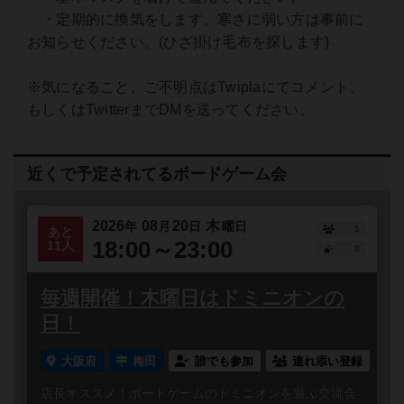
・定期的に換気をします。寒さに弱い方は事前に
お知らせください。(ひざ掛け毛布を探します)
※気になること、ご不明点はTwiplaにてコメント、
もしくはTwitterまでDMを送ってください。
近くで予定されてるボードゲーム会
2026
08
20
木
年
月
日
曜日
1
あと
18:00～23:00
11人
0
毎週開催！木曜日はドミニオンの
日！
大阪府
梅田
誰でも参加
連れ添い登録
店長オススメ！ボードゲームのドミニオンを遊ぶ交流会