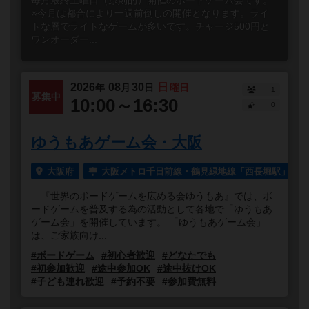
毎月最終土曜日（原則的）開催のボードゲーム会です。
※今月は都合により一週前倒しの開催となります。ライ
トな層でライトなゲームが多いです。チャージ500円と
ワンオーダー...
2026
08
30
日
年
月
日
曜日
1
募集中
10:00～16:30
0
ゆうもあゲーム会・大阪
大阪府
大阪メトロ千日前線・鶴見緑地線「西長堀駅」より
『世界のボードゲームを広める会ゆうもあ』では、ボ
ードゲームを普及する為の活動として各地で「ゆうもあ
ゲーム会」を開催しています。 「ゆうもあゲーム会」
は、ご家族向け...
#ボードゲーム
#初心者歓迎
#どなたでも
#初参加歓迎
#途中参加OK
#途中抜けOK
#子ども連れ歓迎
#予約不要
#参加費無料