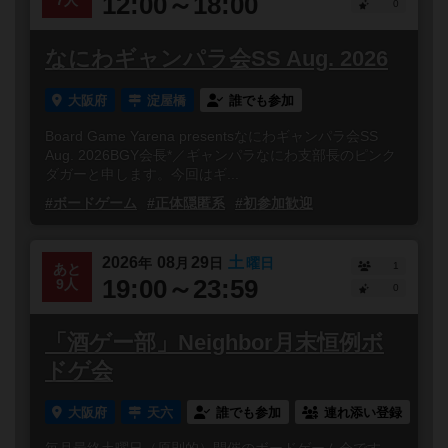
12:00～18:00
7人
0
なにわギャンパラ会SS Aug. 2026
大阪府
淀屋橋
誰でも参加
Board Game Yarena presentsなにわギャンパラ会SS
Aug. 2026BGY会長*／ギャンパラなにわ支部長のピンク
ダガーと申します。今回はギ...
#ボードゲーム
#正体隠匿系
#初参加歓迎
2026
08
29
土
年
月
日
曜日
1
あと
19:00～23:59
9人
0
「酒ゲー部」Neighbor月末恒例ボ
ドゲ会
大阪府
天六
誰でも参加
連れ添い登録