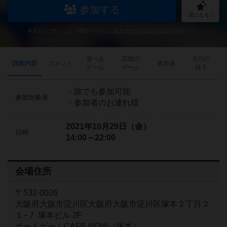
参加する
気になる！
参加および気になる！機能の利用には
ボドゲーマへのログイン
が必要です。
遊べる
店舗の
当日の
詳細内容
コメント
参加者
ゲーム
ゲーム
様子
・誰でも参加可能
参加対象者
・参加者のお連れ様
2021年10月29日（金）
日時
14:00～22:00
会場住所
〒532-0026
大阪府大阪市淀川区大阪府大阪市淀川区塚本２丁目２
１−７ 塚本ビル 2F
ボードゲームCAFE NOW（塚本）