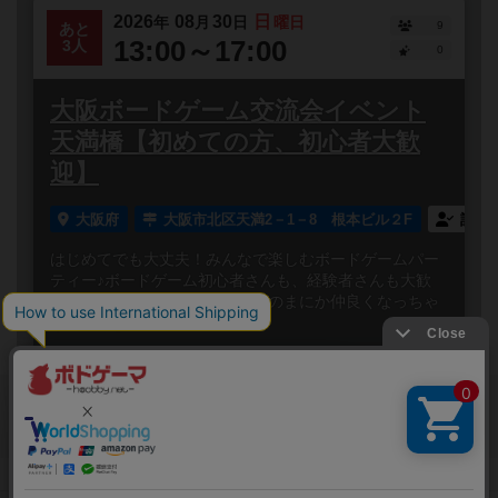
2026
08
30
日
年
月
日
曜日
9
あと
13:00～17:00
3人
0
大阪ボードゲーム交流会イベント
天満橋【初めての方、初心者大歓
迎】
大阪府
大阪市北区天満2－1－8 根本ビル２F
誰で
はじめてでも大丈夫！みんなで楽しむボードゲームパー
ティー♪ボードゲーム初心者さんも、経験者さんも大歓
迎！笑って、しゃべって、いつのまにか仲良くなっちゃ
う✨みんなでワ...
閉じる
Copyright (c)
ボードゲームのプレイ履歴を記録し
【ボドゲーマ】ボードゲームの総合情報サイト
て、
All rights reserved.
自分のデータを管理しませんか？