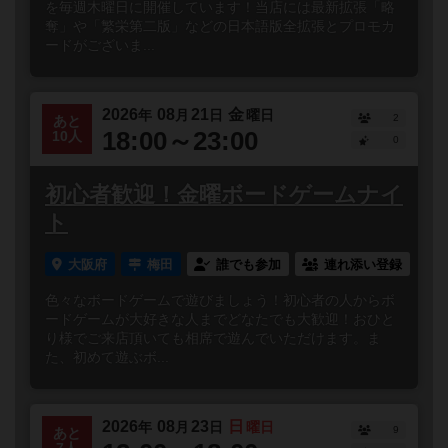
を毎週木曜日に開催しています！当店には最新拡張「略
奪」や「繁栄第二版」などの日本語版全拡張とプロモカ
ードがございま...
2026
08
21
金
年
月
日
曜日
2
あと
18:00～23:00
10人
0
初心者歓迎！金曜ボードゲームナイ
ト
大阪府
梅田
誰でも参加
連れ添い登録
色々なボードゲームで遊びましょう！初心者の人からボ
ードゲームが大好きな人までどなたでも大歓迎！おひと
り様でご来店頂いても相席で遊んでいただけます。ま
た、初めて遊ぶボ...
2026
08
23
日
年
月
日
曜日
9
あと