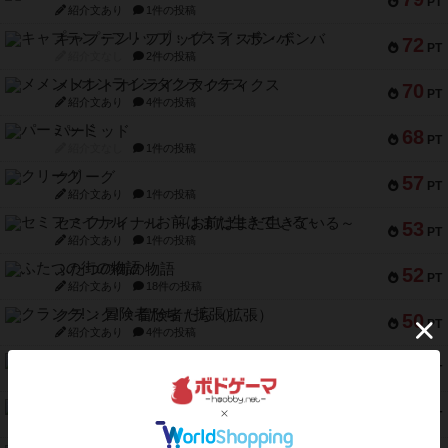
PT
紹介文あり
1件の投稿
キャプテン・フリップ：イスラ・ボンバ
72
PT
紹介文なし
2件の投稿
メメントオンラインタクティクス
70
PT
紹介文あり
4件の投稿
パーミッド
68
PT
紹介文なし
1件の投稿
クリーグ
57
PT
紹介文あり
1件の投稿
セミファイナル ～お前はまだ生きている～
53
PT
紹介文あり
1件の投稿
ふたつの街の物語
52
PT
紹介文あり
18件の投稿
クランク! ：冒険者たち（拡張）
50
PT
紹介文あり
4件の投稿
とうほうの！
42
PT
紹介文なし
1件の投稿
スターマイン・ラミー ポケット
42
PT
紹介文あり
2件の投稿