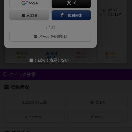
Google
X
42マスの攻防戦
「Hack Stuck（ハックスタック）」はデザインが綺麗で、かつ簡単に
遊べるアブストラクトゲームです。 【特徴】 ゲームマーケット2019春
Apple
Facebook
出展作品！ Glory...
または
Kunio Tajima
ナカタ ヒサ（Hisa Nakata）
メールで会員登録
グローリーズ・ワークス（Glory's Works）
134
159
47
141
興味あり
経験あり
お気に入り
持ってる
しばらく表示しない
クイック検索
登録状況
最近登録された順
紹介文あり
レビューあり
画像あり