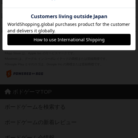
海兵隊
39
PT
紹介文あり
1件の投稿
スーパーストア3000
39
PT
紹介文なし
1件の投稿
フリップ７：復讐心とともに
37
PT
紹介文なし
2件の投稿
※Apple、Apple のロゴ は、米国および他の国々で登録されたApple Inc.の商標です。
※App Store は、Apple Inc.のサービスマークです。
※Android は、グーグル インコーポレイテッドの商標または登録商標です。
※Google Play とそのロゴは、Google Inc.の商標または登録商標です。
ボドゲーマTOP
ボードゲームを検索する
ボードゲームの新着レビュー
ボードゲーム会情報