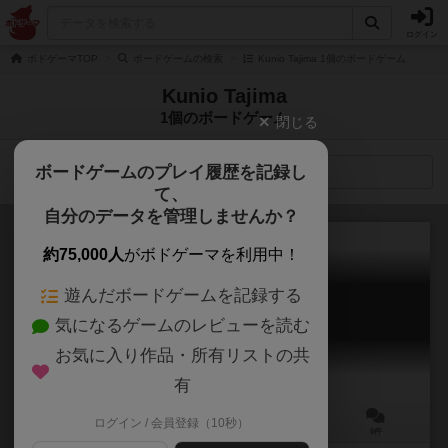
ログイン
ボドゲーマTOP
ボードゲームの検索
Kunio Tajima 1個のボードゲーム
Kunio Tajima
1個のボードゲーム
閉じる
ボードゲームのプレイ履歴を記録し
検索メニュー
て、
自分のデータを管理しませんか？
約75,000人
がボドゲーマを利用中！
遊んだボードゲームを記録する
ハックスタック
気になるゲームのレビューを読む
Hack Stuck
6.0
お気に入り作品・所有リストの共
有
ログイン / 会員登録（10秒）
2人用
5～10分
10歳～
6件