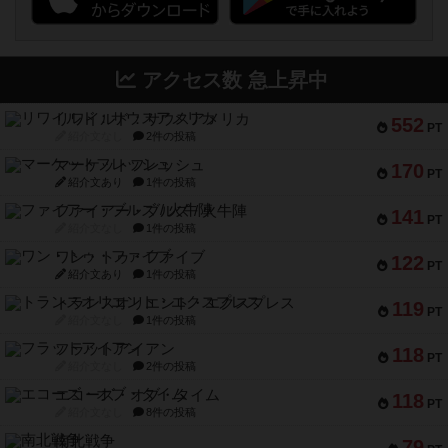
アクセス数 急上昇中
リワイルド：サウスアメリカ
552
PT
紹介文なし
2件の投稿
マーケットフレッシュ
170
PT
紹介文あり
1件の投稿
ファイアー・ブルズ / 火牛陣
141
PT
紹介文なし
1件の投稿
ワン・トゥ・ファイブ
122
PT
紹介文あり
1件の投稿
トランスオリエント・エクスプレス
119
PT
紹介文なし
1件の投稿
フラットアイアン
118
PT
紹介文なし
2件の投稿
エコーズ・オブ・タイム
118
PT
紹介文なし
8件の投稿
南北戦争
79