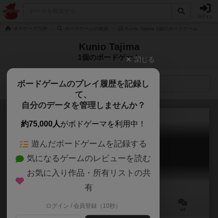
ログイン
ボドゲーマTOP
ボードゲームの検索
Kunio Tajima 1個のボードゲーム
Kunio Tajima
1個のボードゲーム
閉じる
ボードゲームのプレイ履歴を記録し
検索メニュー
て、
自分のデータを管理しませんか？
約75,000人
がボドゲーマを利用中！
遊んだボードゲームを記録する
ハックスタック
気になるゲームのレビューを読む
Hack Stuck
6.0
お気に入り作品・所有リストの共
有
ログイン / 会員登録（10秒）
2人用
5～10分
10歳～
6件