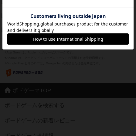
海兵隊
39
PT
紹介文あり
1件の投稿
スーパーストア3000
39
PT
紹介文なし
1件の投稿
フリップ７：復讐心とともに
37
PT
紹介文なし
2件の投稿
※Apple、Apple のロゴ は、米国および他の国々で登録されたApple Inc.の商標です。
※App Store は、Apple Inc.のサービスマークです。
※Android は、グーグル インコーポレイテッドの商標または登録商標です。
※Google Play とそのロゴは、Google Inc.の商標または登録商標です。
ボドゲーマTOP
ボードゲームを検索する
ボードゲームの新着レビュー
ボードゲーム会情報