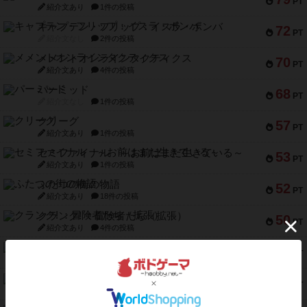
PT
紹介文あり
1件の投稿
キャプテン・フリップ：イスラ・ボンバ
72
PT
紹介文なし
2件の投稿
メメントオンラインタクティクス
70
PT
紹介文あり
4件の投稿
パーミッド
68
PT
紹介文なし
1件の投稿
クリーグ
57
PT
紹介文あり
1件の投稿
セミファイナル ～お前はまだ生きている～
53
PT
紹介文あり
1件の投稿
ふたつの街の物語
52
PT
紹介文あり
18件の投稿
クランク! ：冒険者たち（拡張）
50
PT
紹介文あり
4件の投稿
とうほうの！
42
PT
紹介文なし
1件の投稿
スターマイン・ラミー ポケット
42
PT
紹介文あり
2件の投稿