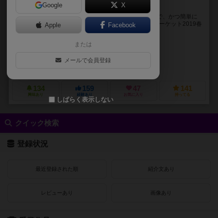
Google
X
42マスの攻防戦
「Hack Stuck（ハックスタック）」はデザインが綺麗で、かつ簡単に
遊べるアブストラクトゲームです。 【特徴】 ゲームマーケット2019春
Apple
Facebook
出展作品！ Glory...
または
Kunio Tajima
ナカタ ヒサ（Hisa Nakata）
メールで会員登録
グローリーズ・ワークス（Glory's Works）
134
159
47
141
興味あり
経験あり
お気に入り
持ってる
しばらく表示しない
クイック検索
登録状況
最近登録された順
紹介文あり
レビューあり
画像あり