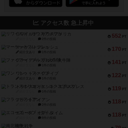
アクセス数 急上昇中
リワイルド：サウスアメリカ
552
PT
紹介文なし
2件の投稿
マーケットフレッシュ
170
PT
紹介文あり
1件の投稿
ファイアー・ブルズ / 火牛陣
141
PT
紹介文なし
1件の投稿
ワン・トゥ・ファイブ
122
PT
紹介文あり
1件の投稿
トランスオリエント・エクスプレス
119
PT
紹介文なし
1件の投稿
フラットアイアン
118
PT
紹介文なし
2件の投稿
エコーズ・オブ・タイム
118
PT
紹介文なし
8件の投稿
南北戦争
79