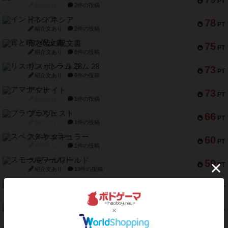
PT
紹介文なし
2件の投稿
インドネシア
78
PT
紹介文あり
2件の投稿
宵と暁の呪文書
75
PT
紹介文あり
8件の投稿
リスボン・トラム 28
73
PT
紹介文あり
9件の投稿
アマナイト
73
PT
紹介文なし
1件の投稿
ブラヴェスト
66
PT
紹介文なし
1件の投稿
スペクタキュラー
60
PT
紹介文なし
1件の投稿
スモールワールド
59
PT
紹介文あり
13件の投稿
ギャンブラー
58
PT
紹介文なし
2件の投稿
Bitter End ブタペスト救出作戦
52
PT
紹介文なし
1件の投稿