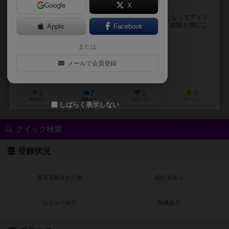
Google
X
アイドル候補生たちを導き、目指せ輝くリトルスター！
プレーヤーは13人のアイドル候補生のプロデューサーとなってアイド
ル達をプロデュースします。彼女たちが仕事をこなし、経験を積むこ
Apple
Facebook
とでライブへの出演を目指すプロデュース体験ゲーム...
または
ニット（Nit）
黒井みめい
他
メールで会員登録
マンボウ・ザ・グレート（ManbouTheGreat）
1
7
1
9
興味あり
経験あり
お気に入り
持ってる
しばらく表示しない
クイック検索
登録状況
最近登録された順
紹介文あり
レビューあり
画像あり