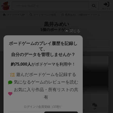
ログイン
ボドゲーマTOP
ボードゲームの検索
黒井みめい 1個のボードゲーム
黒井みめい
1個のボードゲーム
閉じる
ボードゲームのプレイ履歴を記録し
検索メニュー
て、
自分のデータを管理しませんか？
約75,000人
がボドゲーマを利用中！
遊んだボードゲームを記録する
かがやけリトルスター
気になるゲームのレビューを読む
Kagayake Little Star
お気に入り作品・所有リストの共
有
ログイン / 会員登録（10秒）
2～4人
20～30分
12歳～
0件