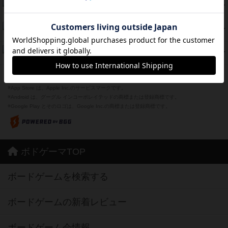
ラピード
46
PT
紹介文なし
1件の投稿
ザ・フラッフィー・ライト
44
PT
紹介文なし
0件の投稿
ふたつの城の物語
39
PT
紹介文あり
6件の投稿
※Apple、Apple のロゴ は、米国および他の国々で登録されたApple Inc.の商標です。
※App Store は、Apple Inc.のサービスマークです。
※Android は、グーグル インコーポレイテッドの商標または登録商標です。
※Google Play とそのロゴは、Google Inc.の商標または登録商標です。
ボドゲーマTOP
ボードゲームを検索する
ボードゲームの新着レビュー
ボードゲーム会情報