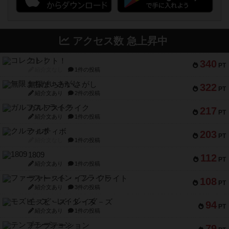
アクセス数 急上昇中
コレクト！
340
PT
紹介文なし
1件の投稿
無限まちがいさがし
322
PT
紹介文あり
2件の投稿
ガルフストライク
217
PT
紹介文あり
1件の投稿
クルティボ
203
PT
紹介文なし
1件の投稿
1809
112
PT
紹介文あり
1件の投稿
ファースト・イン・フライト
108
PT
紹介文あり
3件の投稿
モズビ－ズ・レイダ－ズ
94
PT
紹介文あり
1件の投稿
テンプテーション
79