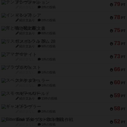
テンプテーション
79
PT
紹介文なし
2件の投稿
インドネシア
78
PT
紹介文あり
2件の投稿
宵と暁の呪文書
75
PT
紹介文あり
8件の投稿
リスボン・トラム 28
73
PT
紹介文あり
9件の投稿
アマナイト
73
PT
紹介文なし
1件の投稿
ブラヴェスト
66
PT
紹介文なし
1件の投稿
スペクタキュラー
60
PT
紹介文なし
1件の投稿
スモールワールド
59
PT
紹介文あり
13件の投稿
ギャンブラー
58
PT
紹介文なし
2件の投稿
Bitter End ブタペスト救出作戦
52
PT
紹介文なし
1件の投稿