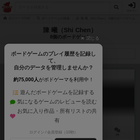
ログイン
ボドゲーマTOP
ボードゲームの検索
陳 曦（Shi Chen） 8個のボードゲーム
陳 曦（Shi Chen）
8個のボードゲーム
閉じる
ボードゲームのプレイ履歴を記録し
検索メニュー
て、
自分のデータを管理しませんか？
約75,000人
がボドゲーマを利用中！
遊んだボードゲームを記録する
ソーラウィン
気になるゲームのレビューを読む
Soulaween
6.1
お気に入り作品・所有リストの共
有
ログイン / 会員登録（10秒）
2人用
15～30分
6歳～
2件