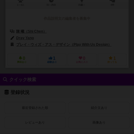
1～4人
15～25分
15歳～
0件
作品説明文の編集者を募集中
陳 曦（Shi Chen）
Dray Yang
プレイ・ウィズ・アス・デザイン（Play With Us Design）
0
1
0
1
興味あり
経験あり
お気に入り
持ってる
クイック検索
登録状況
最近登録された順
紹介文あり
レビューあり
画像あり