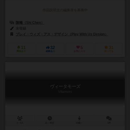
作品説明文の編集者を募集中
陳曦（Shi Chen）
未登録
プレイ・ウィズ・アス・デザイン（Play With Us Design）
11
32
5
31
興味あり
経験あり
お気に入り
持ってる
ヴィータモーズ
Vitamors
3～5人
15～30分
10歳～
1件