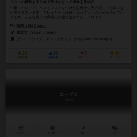
ペストの蔓延する世界で死神となって運命を決めろ
中世ヨーロッパ、ペストマスクをつけた医者が生死の境にいる様々な
患者を見ている中、プレイヤーは死神となって人々の生死を決めてい
きます。どんな身分や職業の人物を生かすか、それぞれ...
陳曦（Shi Chen）
鄭雅文（Yawen Jheng）
プレイ・ウィズ・アス・デザイン（Play With Us Design）
28
30
5
40
興味あり
経験あり
お気に入り
持ってる
エーブス
Aves
2～5人
5～15分
6歳～
2件