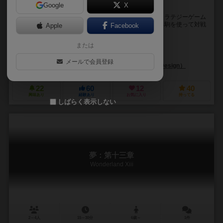
Google
X
かわいい駒で始まる、本格二人の頭脳戦
ソーラウィン（Soulaween）は2人対戦専用の抽象ストラテジーゲーム
です。4×4の盤面に交互に駒を置き、両面で色が異なる駒を使って対戦
Apple
Facebook
します。駒はプレイヤー固有の色を持た...
または
陳曦（Shi Chen）
未登録
メールで会員登録
プレイ・ウィズ・アス・デザイン（Play With Us Design）
22
60
12
40
興味あり
経験あり
お気に入り
持ってる
しばらく表示しない
夢：第十三章
Wonderland Xiii
2～4人
15～30分
6歳～
1件