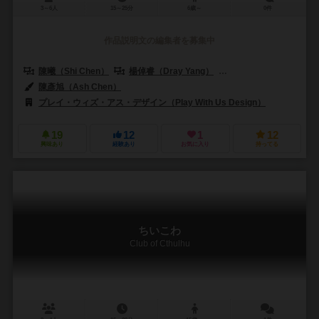
3～6人
15～25分
6歳～
0件
作品説明文の編集者を募集中
陳曦（Shi Chen）
楊倬睿（Dray Yang）
許恪禎（Hsu Ke-Che
陳彥旭（Ash Chen）
プレイ・ウィズ・アス・デザイン（Play With Us Design）
19
12
1
12
興味あり
経験あり
お気に入り
持ってる
ちいこわ
Club of Cthulhu