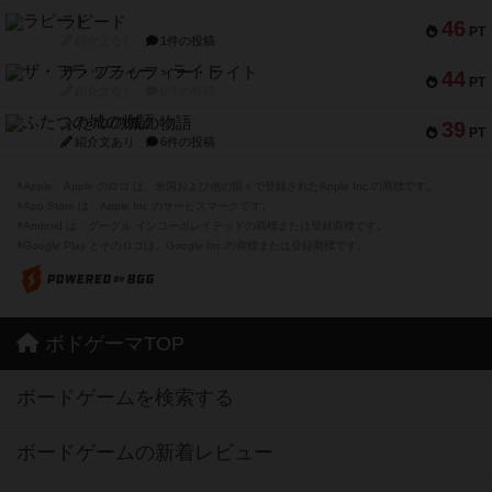
ラピード
46
PT
紹介文なし
1件の投稿
ザ・フラッフィー・ライト
44
PT
紹介文なし
0件の投稿
ふたつの城の物語
39
PT
紹介文あり
6件の投稿
※Apple、Apple のロゴ は、米国および他の国々で登録されたApple Inc.の商標です。
※App Store は、Apple Inc.のサービスマークです。
※Android は、グーグル インコーポレイテッドの商標または登録商標です。
※Google Play とそのロゴは、Google Inc.の商標または登録商標です。
ボドゲーマTOP
ボードゲームを検索する
ボードゲームの新着レビュー