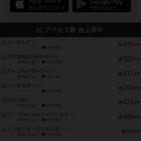
アクセス数 急上昇中
コレクト！
340
PT
紹介文なし
1件の投稿
無限まちがいさがし
322
PT
紹介文あり
2件の投稿
ガルフストライク
217
PT
紹介文あり
1件の投稿
クルティボ
203
PT
紹介文なし
1件の投稿
1809
112
PT
紹介文あり
1件の投稿
ファースト・イン・フライト
108
PT
紹介文あり
3件の投稿
モズビ－ズ・レイダ－ズ
94
PT
紹介文あり
1件の投稿