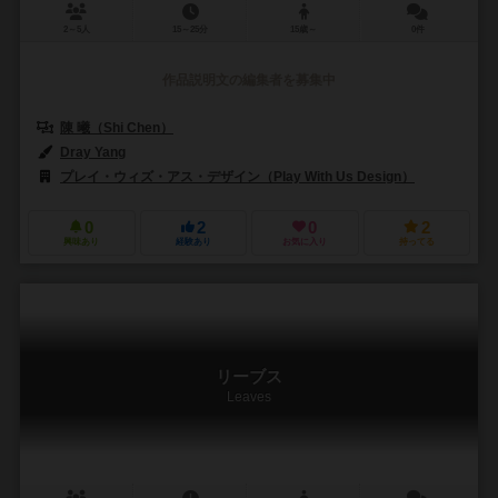
2～5人
15～25分
15歳～
0件
作品説明文の編集者を募集中
陳 曦（Shi Chen）
Dray Yang
プレイ・ウィズ・アス・デザイン（Play With Us Design）
0
2
0
2
興味あり
経験あり
お気に入り
持ってる
リーブス
Leaves