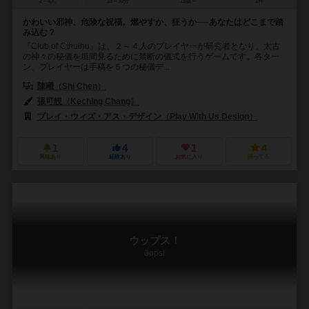
2～4人
15～30分
15歳～
1件
かわいい邪神、危険な祝福。燃やすか、狂うか──あなたはどこまで踏
み込む？
『Club of Cthulhu』は、２～４人のプレイヤーが研究者となり、太古
の神々の秘儀を垣間見るために禁断の儀式を行うゲームです。各ター
ン、プレイヤーは手稿を５つの秘儀デ...
陳曦（Shi Chen）
張可靚（Keching Chang）
プレイ・ウィズ・アス・デザイン（Play With Us Design）
1
4
1
4
興味あり
経験あり
お気に入り
持ってる
ウップス！
0ops!