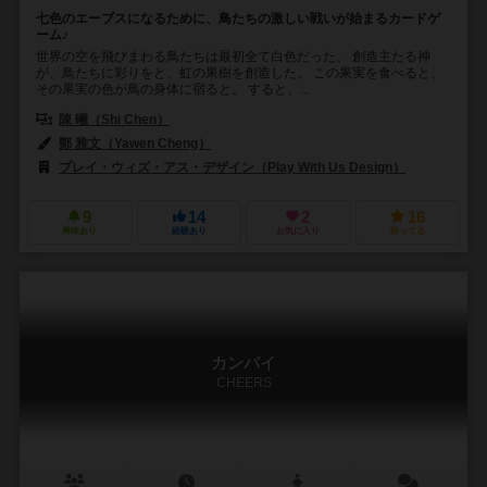
七色のエーブスになるために、鳥たちの激しい戦いが始まるカードゲ
ーム♪
世界の空を飛びまわる鳥たちは最初全て白色だった。 創造主たる神
が、鳥たちに彩りをと、虹の果樹を創造した。 この果実を食べると、
その果実の色が鳥の身体に宿ると。 すると、...
陳 曦（Shi Chen）
鄭 雅文（Yawen Cheng）
プレイ・ウィズ・アス・デザイン（Play With Us Design）
9
14
2
16
興味あり
経験あり
お気に入り
持ってる
カンパイ
CHEERS