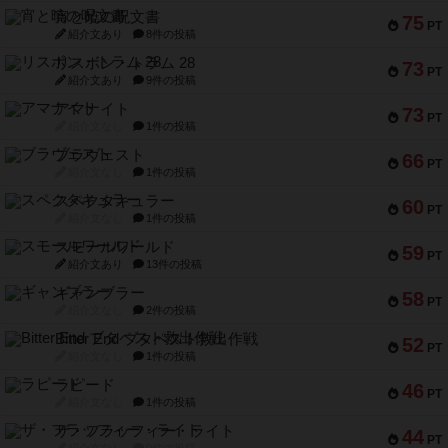
宵と暁の呪文書
75
PT
紹介文あり
8件の投稿
リスボン・トラム 28
73
PT
紹介文あり
9件の投稿
アマナイト
73
PT
紹介文なし
1件の投稿
ブラヴェスト
66
PT
紹介文なし
1件の投稿
スペクタキュラー
60
PT
紹介文なし
1件の投稿
スモールワールド
59
PT
紹介文あり
13件の投稿
ギャンブラー
58
PT
紹介文なし
2件の投稿
Bitter End ブタペスト救出作戦
52
PT
紹介文なし
1件の投稿
ラピード
46
PT
紹介文なし
1件の投稿
ザ・フラッフィー・ライト
44
PT
紹介文なし
0件の投稿