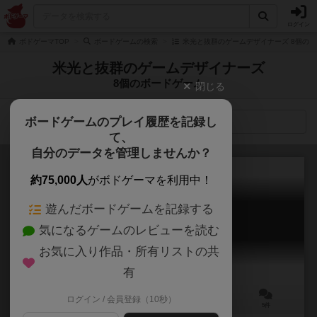
ログイン
ボドゲーマTOP
ボードゲームの検索
米光と抜群のゲームデザイナーズ 8個の
米光と抜群のゲームデザイナーズ
8個のボードゲーム
閉じる
ボードゲームのプレイ履歴を記録し
検索メニュー
て、
自分のデータを管理しませんか？
約75,000人
がボドゲーマを利用中！
遊んだボードゲームを記録する
レディファースト
気になるゲームのレビューを読む
Lady First
6.0
お気に入り作品・所有リストの共
有
ログイン / 会員登録（10秒）
2人用
3～8分
14歳～
5件