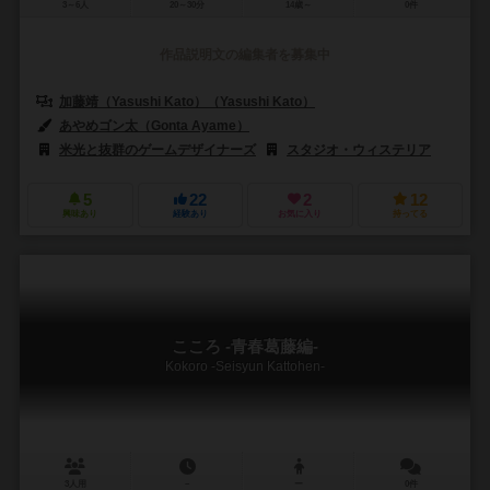
3～6人
20～30分
14歳～
0件
作品説明文の編集者を募集中
加藤靖（Yasushi Kato）（Yasushi Kato）
あやめゴン太（Gonta Ayame）
米光と抜群のゲームデザイナーズ
スタジオ・ウィステリア
5
22
2
12
興味あり
経験あり
お気に入り
持ってる
こころ -青春葛藤編-
Kokoro -Seisyun Kattohen-
3人用
－
ー
0件