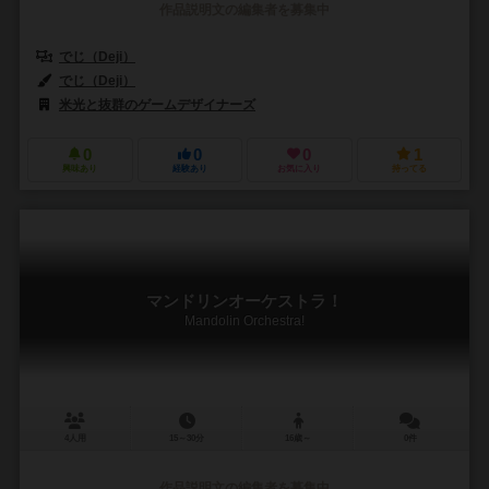
作品説明文の編集者を募集中
でじ（Deji）
でじ（Deji）
米光と抜群のゲームデザイナーズ
0
0
0
1
興味あり
経験あり
お気に入り
持ってる
マンドリンオーケストラ！
Mandolin Orchestra!
4人用
15～30分
16歳～
0件
作品説明文の編集者を募集中