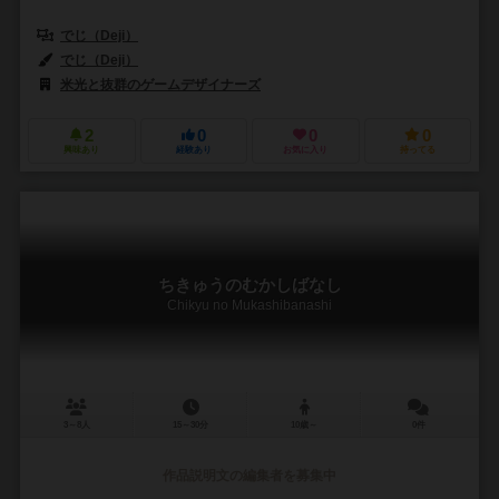
でじ（Deji）
でじ（Deji）
米光と抜群のゲームデザイナーズ
2
0
0
0
興味あり
経験あり
お気に入り
持ってる
ちきゅうのむかしばなし
Chikyu no Mukashibanashi
3～8人
15～30分
10歳～
0件
作品説明文の編集者を募集中