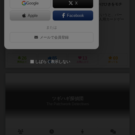
Google
X
少しずつ女性の気分をあげて、降参させよう。男女のかけひきをモチ
ーフにした2人専用カードゲーム。
男女のそれっぽいセリフを言いながらカードを出す、というと、パー
Apple
Facebook
ティゲームみたいな印象を受けますが、数字を使った2人用カードゲー
ムということで、遊んでみると印象はかなり変わりま...
または
米光 一成（Kazunari Yonemitsu）
メールで会員登録
未登録
米光と抜群のゲームデザイナーズ
26
85
13
69
しばらく表示しない
興味あり
経験あり
お気に入り
持ってる
ツギハギ探偵団
The Patchwork Detectives