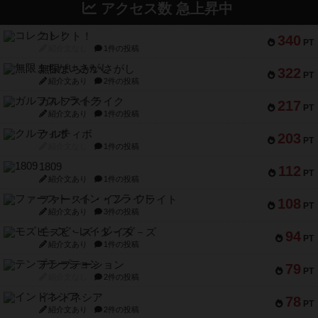
アクセス数 急上昇中
コレクト！
340
PT
紹介文なし
1件の投稿
無限まちがいさがし
322
PT
紹介文あり
2件の投稿
ガルフストライク
217
PT
紹介文あり
1件の投稿
クルティボ
203
PT
紹介文なし
1件の投稿
1809
112
PT
紹介文あり
1件の投稿
ファースト・イン・フライト
108
PT
紹介文あり
3件の投稿
モズビ－ズ・レイダ－ズ
94
PT
紹介文あり
1件の投稿
テンプテーション
79
PT
紹介文なし
2件の投稿
インドネシア
78
PT
紹介文あり
2件の投稿