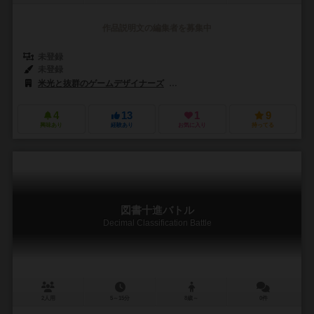
作品説明文の編集者を募集中
未登録
未登録
米光と抜群のゲームデザイナーズ
文学ゲーム全集（Bungaku Game
4
13
1
9
興味あり
経験あり
お気に入り
持ってる
図書十進バトル
Decimal Classification Battle
2人用
5～15分
8歳～
0件