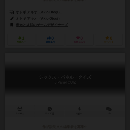
オトギ アキオ（Akio Otogi）
オトギ アキオ（Akio Otogi）
米光と抜群のゲームデザイナーズ
1
0
0
0
興味あり
経験あり
お気に入り
持ってる
シックス・パネル・クイズ
6 Panel QUIZ
2～99人
15～30分
8歳～
1件
作品説明文の編集者を募集中