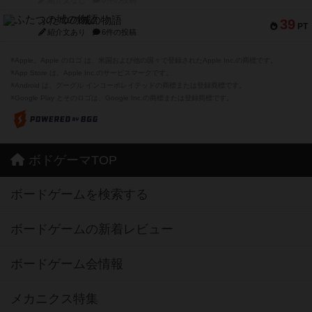
ふたつの城の物語
39
PT
紹介文あり
6件の投稿
※Apple、Apple のロゴ は、米国および他の国々で登録されたApple Inc.の商標です。
※App Store は、Apple Inc.のサービスマークです。
※Android は、グーグル インコーポレイテッドの商標または登録商標です。
※Google Play とそのロゴは、Google Inc.の商標または登録商標です。
ボドゲーマTOP
ボードゲームを検索する
ボードゲームの新着レビュー
ボードゲーム会情報
メカニクス特集