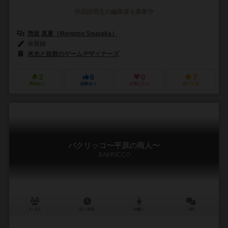
作品説明文の編集者を募集中
惣坂 真夏（Manatsu Sousaka）
未登録
米光と抜群のゲームデザイナーズ
3
6
0
7
興味あり
経験あり
お気に入り
持ってる
バクリッコ〜平原の商人〜
BAKRICCO
3～5人
15～30分
10歳～
1件