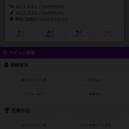
カトウ ヤスシ（Yasushi Kato）
カトウ ヤスシ（Yasushi Kato）
米光と抜群のゲームデザイナーズ
1
7
0
8
興味あり
経験あり
お気に入り
持ってる
クイック検索
登録状況
最近登録された順
紹介文あり
レビューあり
画像あり
受賞作品
ドイツゲーム大賞
ドイツ年間ゲーム大賞