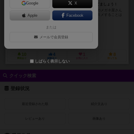
Google
X
ショタからイケオジまで、ステキなメガネ男子に仕立てましょう！
ショタからイケオジまで 様々な男の子（？）があなたのメガネ屋さん
にご来店！ さあ、彼らの要望に合わせてメガネをオススメすることは
Apple
Facebook
できるのか！？ ------------...
または
ハセカワ シキ（Shiki Hasekawa）
秋吉
ハセカワ シキ（Shiki Hasekawa）
メールで会員登録
タンタン（TanTan）
10
4
1
8
興味あり
経験あり
お気に入り
持ってる
しばらく表示しない
クイック検索
登録状況
最近登録された順
紹介文あり
レビューあり
画像あり