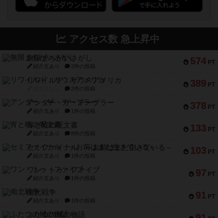
アクセス数 急上昇中
無限まちがいさがし
574
PT
紹介文あり
2件の投稿
リワイルド：サウスアメリカ
389
PT
紹介文なし
2件の投稿
アンダー・ザ・テーブラー
378
PT
紹介文あり
1件の投稿
宵と暁の呪文書
133
PT
紹介文あり
8件の投稿
セミファイナル ～お前はまだ生きている～
103
PT
紹介文あり
1件の投稿
ワン・トゥ・ファイブ
97
PT
紹介文あり
1件の投稿
南北戦争
91
PT
紹介文あり
1件の投稿
ふたつの城の物語
91