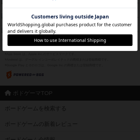
海兵隊
45
PT
紹介文あり
1件の投稿
Bitter End ブタペスト救出作戦
45
PT
紹介文なし
1件の投稿
ドコジャン
42
PT
紹介文あり
10件の投稿
※Apple、Apple のロゴ は、米国および他の国々で登録されたApple Inc.の商標です。
※App Store は、Apple Inc.のサービスマークです。
※Android は、グーグル インコーポレイテッドの商標または登録商標です。
※Google Play とそのロゴは、Google Inc.の商標または登録商標です。
ボドゲーマTOP
ボードゲームを検索する
ボードゲームの新着レビュー
ボードゲーム会情報