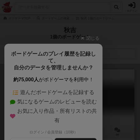
ログイン
ボドゲーマTOP
ボードゲームの検索
秋吉 1個のボードゲーム
秋吉
1個のボードゲーム
閉じる
ボードゲームのプレイ履歴を記録し
検索メニュー
て、
自分のデータを管理しませんか？
約75,000人
がボドゲーマを利用中！
遊んだボードゲームを記録する
メガチェン for Mens
気になるゲームのレビューを読む
Megachen for Mens
お気に入り作品・所有リストの共
有
ログイン / 会員登録（10秒）
3～5人
15～30分
6歳～
0件