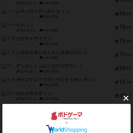
PT
紹介文あり
6件の投稿
ノームズ・アット・ナイト
88
PT
紹介文なし
1件の投稿
マーリン
76
PT
紹介文あり
6件の投稿
フラットアイアン
75
PT
紹介文なし
2件の投稿
トランスオリエント・エクスプレス
70
PT
紹介文なし
1件の投稿
アンブッシュ！：ムーブアウト！
59
PT
紹介文あり
1件の投稿
キャプテン・フリップ：イスラ・ボンバ
51
PT
紹介文なし
2件の投稿
ガルフストライク
46
PT
紹介文あり
1件の投稿
エコーズ・オブ・タイム
45
PT
紹介文なし
8件の投稿
スカルキング
45
PT
紹介文あり
12件の投稿