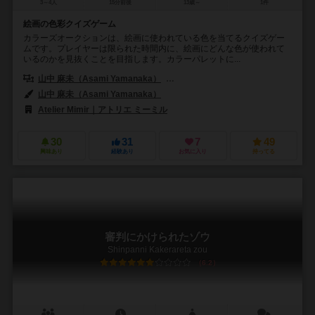
3～4人
15分前後
13歳～
1件
絵画の色彩クイズゲーム
カラーズオークションは、絵画に使われている色を当てるクイズゲー
ムです。プレイヤーは限られた時間内に、絵画にどんな色が使われて
いるのかを見抜くことを目指します。カラーパレットに...
山中 麻未（Asami Yamanaka）
田中 佳祐（Keisuke Tanaka）
山中 麻未（Asami Yamanaka）
Atelier Mimir｜アトリエ ミーミル
30
31
7
49
興味あり
経験あり
お気に入り
持ってる
審判にかけられたゾウ
Shinpanni Kakerareta zou
6.2