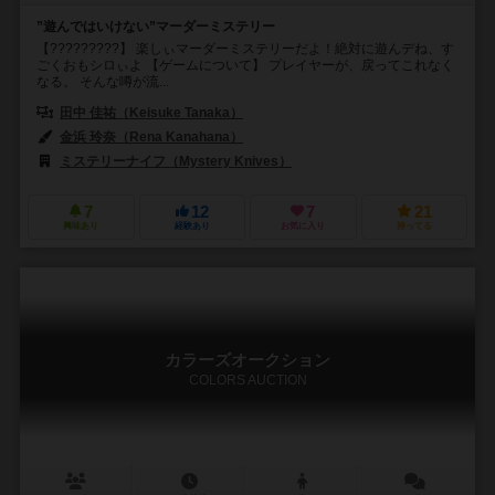
”遊んではいけない”マーダーミステリー
【?????????】 楽しぃマーダーミステリーだよ！絶対に遊んデね、す
ごくおもシロぃよ 【ゲームについて】 プレイヤーが、戻ってこれなく
なる。 そんな噂が流...
田中 佳祐（Keisuke Tanaka）
金浜 玲奈（Rena Kanahana）
ミステリーナイフ（Mystery Knives）
7
12
7
21
興味あり
経験あり
お気に入り
持ってる
カラーズオークション
COLORS AUCTION