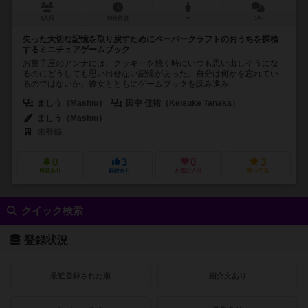
1人用
60分前後
ー
1件
失った大切な記憶を取り戻すためにペーパークラフトのおうちを探検
するミニチュアゲームブック
お菓子屋のアンナには、クッキーを焼く時にいつも思い出しそうにな
るのにどうしても思い出せない記憶があった。自分は何かを忘れてい
るのではないか。彼女とともにゲームブックを読み進み...
ましう（Mashiu）
田中 佳祐（Keisuke Tanaka）
ましう（Mashiu）
未登録
0
3
0
3
興味あり
経験あり
お気に入り
持ってる
クイック検索
登録状況
最近登録された順
紹介文あり