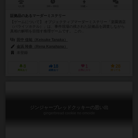
4人用
150～180分
13歳～
0件
証拠品のあるマーダーミステリー
【ゲームについて】 オブジェクティブマーダーミステリー「楽園酒店
（パライソホテル）」は、事件現場の残された証拠品を調査しながら
真相の解明を目指す推理ゲームです。 この...
田中 佳祐（Keisuke Tanaka）
金浜 玲奈（Rena Kanahana）
未登録
8
18
1
28
興味あり
経験あり
お気に入り
持ってる
ジンジャーブレッドクッキーの思い出
gingerbread cookie no omoide