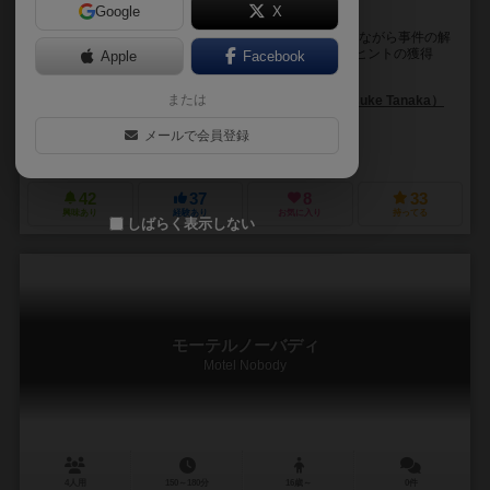
Google
X
二人用推理ゲーム マーダーデュアル
「虚飾で彩られたカラス」は、2人でフリートークをしながら事件の解
決を目指すゲームです。 演技（ロールプレイ）によるヒントの獲得
Apple
Facebook
が、システムに含まれています。マーダーミステリ...
または
新澤 大樹（Taiki Shinzawa）
田中 佳祐（Keisuke Tanaka）
山中 麻未（Asami Yamanaka）
メールで会員登録
Muder Dual
42
37
8
33
興味あり
経験あり
お気に入り
持ってる
しばらく表示しない
モーテルノーバディ
Motel Nobody
4人用
150～180分
16歳～
0件