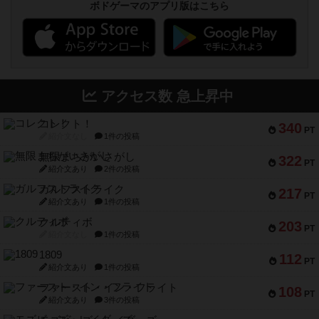
ボドゲーマのアプリ版はこちら
アクセス数 急上昇中
コレクト！
340
PT
紹介文なし
1件の投稿
無限まちがいさがし
322
PT
紹介文あり
2件の投稿
ガルフストライク
217
PT
紹介文あり
1件の投稿
クルティボ
203
PT
紹介文なし
1件の投稿
1809
112
PT
紹介文あり
1件の投稿
ファースト・イン・フライト
108
PT
紹介文あり
3件の投稿