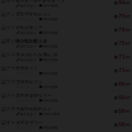
モズビ－ズ・レイダ－ズ
94
PT
紹介文あり
1件の投稿
テンプテーション
79
PT
紹介文なし
2件の投稿
インドネシア
78
PT
紹介文あり
2件の投稿
宵と暁の呪文書
75
PT
紹介文あり
8件の投稿
リスボン・トラム 28
73
PT
紹介文あり
9件の投稿
アマナイト
73
PT
紹介文なし
1件の投稿
ブラヴェスト
66
PT
紹介文なし
1件の投稿
スペクタキュラー
60
PT
紹介文なし
1件の投稿
スモールワールド
59
PT
紹介文あり
13件の投稿
ギャンブラー
58
PT
紹介文なし
2件の投稿