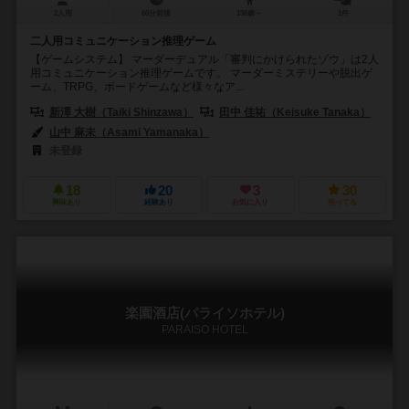
2人用
60分前後
136歳～
1件
二人用コミュニケーション推理ゲーム
【ゲームシステム】 マーダーデュアル「審判にかけられたゾウ」は2人
用コミュニケーション推理ゲームです。 マーダーミステリーや脱出ゲ
ーム、TRPG、ボードゲームなど様々なア...
新澤 大樹（Taiki Shinzawa）
田中 佳祐（Keisuke Tanaka）
山中 麻未（Asami Yamanaka）
未登録
18
20
3
30
興味あり
経験あり
お気に入り
持ってる
楽園酒店(パライソホテル)
PARAISO HOTEL