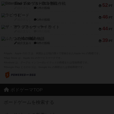
Bitter End ブタペスト救出作戦
52
PT
紹介文なし
1件の投稿
ラピード
46
PT
紹介文なし
1件の投稿
ザ・フラッフィー・ライト
44
PT
紹介文なし
0件の投稿
ふたつの城の物語
39
PT
紹介文あり
6件の投稿
※Apple、Apple のロゴ は、米国および他の国々で登録されたApple Inc.の商標です。
※App Store は、Apple Inc.のサービスマークです。
※Android は、グーグル インコーポレイテッドの商標または登録商標です。
※Google Play とそのロゴは、Google Inc.の商標または登録商標です。
ボドゲーマTOP
ボードゲームを検索する