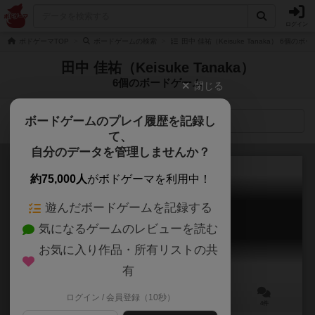
ログイン
ボドゲーマTOP
ボードゲームの検索
田中 佳祐（Keisuke Tanaka） 6個のボ
田中 佳祐（Keisuke Tanaka）
6個のボードゲーム
閉じる
ボードゲームのプレイ履歴を記録し
検索メニュー
て、
自分のデータを管理しませんか？
約75,000人
がボドゲーマを利用中！
遊んだボードゲームを記録する
虚飾で彩られたカラス
気になるゲームのレビューを読む
The Bird in Borrowed Feathers
6.1
お気に入り作品・所有リストの共
有
ログイン / 会員登録（10秒）
2人用
－
ー
4件