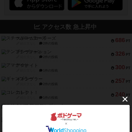
アクセス数 急上昇中
スチームローラーズ
686
PT
紹介文なし
2件の投稿
テンプテーション
326
PT
紹介文なし
2件の投稿
アマナイト
300
PT
紹介文なし
1件の投稿
ギャンブラー
257
PT
紹介文なし
2件の投稿
コレクト！
240
PT
紹介文なし
1件の投稿
トリオンフ ア マレンゴ
236
PT
紹介文あり
1件の投稿
エレメンツ
232
PT
紹介文あり
4件の投稿