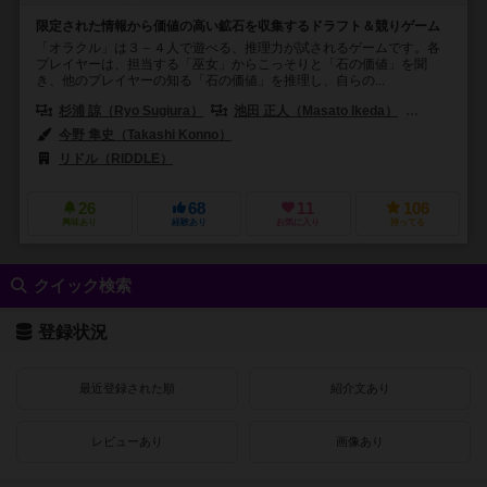
限定された情報から価値の高い鉱石を収集するドラフト＆競りゲーム
「オラクル」は３－４人で遊べる、推理力が試されるゲームです。各
プレイヤーは、担当する「巫女」からこっそりと「石の価値」を聞
き、他のプレイヤーの知る「石の価値」を推理し、自らの...
杉浦 諒（Ryo Sugiura）
池田 正人（Masato Ikeda）
リドル（R
今野 隼史（Takashi Konno）
リドル（RIDDLE）
26
68
11
106
興味あり
経験あり
お気に入り
持ってる
クイック検索
登録状況
最近登録された順
紹介文あり
レビューあり
画像あり