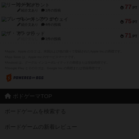
リー対グラント
77
PT
紹介文あり
1件の投稿
ブレーキング・アウェイ
75
PT
紹介文あり
4件の投稿
ザ・フラッド
71
PT
紹介文なし
1件の投稿
※Apple、Apple のロゴ は、米国および他の国々で登録されたApple Inc.の商標です。
※App Store は、Apple Inc.のサービスマークです。
※Android は、グーグル インコーポレイテッドの商標または登録商標です。
※Google Play とそのロゴは、Google Inc.の商標または登録商標です。
ボドゲーマTOP
ボードゲームを検索する
ボードゲームの新着レビュー