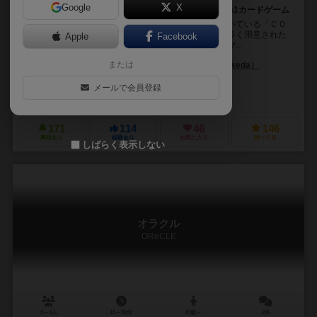
Google
X
対戦格闘ゲームの読み合いをコンパクトに集約した1vs1カードゲーム
毎年のゲームマーケットで数多くの人にお迎えいただいている「ＣＯ
ＬＯＳＳＥＵＭ」シリーズの第１作目になります。数多く用意された
Apple
Facebook
キャラクターから、自分の操作するキャラクターを選び...
または
杉浦 諒（Ryo Sugiura）
池田 正人（Masato Ikeda）
今野 隼史（Takashi Konno）
メールで会員登録
株式会社リドル
171
114
46
146
興味あり
経験あり
お気に入り
持ってる
しばらく表示しない
オラクル
OReCLE
3～4人
15～30分
10歳～
2件