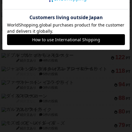
バー！パーティー
212
PT
紹介文なし
1件の投稿
ギョッと
154
PT
紹介文あり
1件の投稿
クルティボ
152
PT
紹介文なし
1件の投稿
ブラヴェスト
140
PT
紹介文なし
1件の投稿
ドブル：ポケットモンスター
122
PT
紹介文あり
4件の投稿
ジャンヌ・ダルク-オルレアン ドロー＆ライト
118
PT
紹介文なし
5件の投稿
ファースト・イン・フライト
94
PT
紹介文あり
3件の投稿
ダイススローン
88
PT
紹介文なし
1件の投稿
ガルフストライク
80
PT
紹介文あり
1件の投稿
モズビ－ズ・レイダ－ズ
79
PT
紹介文あり
1件の投稿