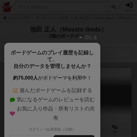
ログイン
ボドゲーマTOP
ボードゲームの検索
池田 正人（Masato Ikeda） 2個のボー
池田 正人（Masato Ikeda）
2個のボードゲーム
閉じる
ボードゲームのプレイ履歴を記録し
検索メニュー
て、
自分のデータを管理しませんか？
約75,000人
がボドゲーマを利用中！
遊んだボードゲームを記録する
コロッセウム
気になるゲームのレビューを読む
COLOSSEUM
5.8
お気に入り作品・所有リストの共
有
ログイン / 会員登録（10秒）
2人用
5～10分
10歳～
6件