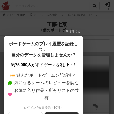
ログイン
ボドゲーマTOP
ボードゲームの検索
工藤七菜 1個のボードゲーム
工藤七菜
1個のボードゲーム
閉じる
ボードゲームのプレイ履歴を記録し
検索メニュー
て、
自分のデータを管理しませんか？
約75,000人
がボドゲーマを利用中！
遊んだボードゲームを記録する
ニックネーム
気になるゲームのレビューを読む
Nickname
5.7
お気に入り作品・所有リストの共
有
ログイン / 会員登録（10秒）
3～6人
10～15分
8歳～
11件