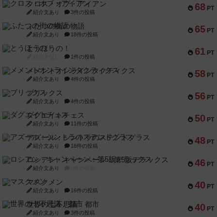
クロス・オブ・アイアン
68
PT
紹介文あり
3件の投稿
ふたつの街の物語
65
PT
紹介文あり
18件の投稿
とうほうの！
61
PT
紹介文なし
1件の投稿
メメントオンラインタクティクス
58
PT
紹介文あり
4件の投稿
ブリックス
56
PT
紹介文あり
4件の投稿
ダグエイトチェス
50
PT
紹介文あり
11件の投稿
アズール：シントラのステンドグラス
48
PT
紹介文あり
18件の投稿
ロシアン・キャンペーン：第5版デラックス
46
PT
紹介文あり
0件の投稿
マスクメン
40
PT
紹介文あり
16件の投稿
世界の七不思議：都市
40
PT
紹介文あり
3件の投稿