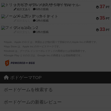
トリックギア - ペルソナ5 ザ・ロイヤル-
37
PT
紹介文あり
6件の投稿
ノームズ・アット・ナイト
35
PT
紹介文なし
1件の投稿
フィッシェン2
33
PT
紹介文なし
1件の投稿
※Apple、Apple のロゴ は、米国および他の国々で登録されたApple Inc.の商標です。
※App Store は、Apple Inc.のサービスマークです。
※Android は、グーグル インコーポレイテッドの商標または登録商標です。
※Google Play とそのロゴは、Google Inc.の商標または登録商標です。
ボドゲーマTOP
ボードゲームを検索する
ボードゲームの新着レビュー