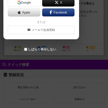
Google
X
「ニックネーム」で呼びかけて、おねだりしながらカードを集めよ
う！
ニックネームで呼んでカードをおねだり。楽しく相手の名前を呼べち
Apple
Facebook
ゃう初対面の人こそ楽しい、 女子中学生の想いから生まれた
『nickname/ニックネーム』。 【ルー...
または
工藤七菜
工藤 良樹（Yoshiki Kudo）
永尾 純一（Junichi Naga
メールで会員登録
北村 ふる（Furu Kitamura）
りんすけ
フローリッシュゲームズ（Flowrish Games）
70
275
50
222
しばらく表示しない
興味あり
経験あり
お気に入り
持ってる
クイック検索
登録状況
最近登録された順
紹介文あり
レビューあり
画像あり