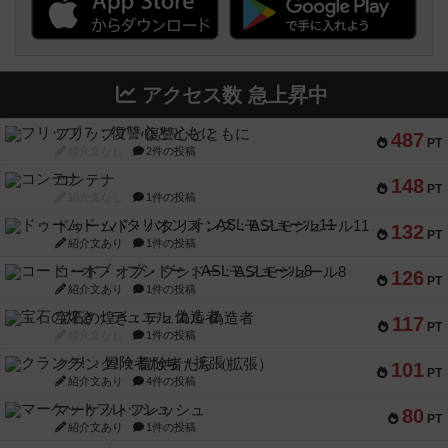
アクセス数 急上昇中
フリップ７：復讐心とともに
487
PT
紹介文なし
2件の投稿
コンテナ
148
PT
紹介文なし
1件の投稿
ドゥームド・バタリオンズ：ASLモジュール11
132
PT
紹介文あり
1件の投稿
コード・オブ・ブシドー：ASLモジュール8
126
PT
紹介文あり
1件の投稿
宝石の煌き：デュエル 偽造者
117
PT
紹介文なし
1件の投稿
クランク! ：冒険者たち（拡張）
101
PT
紹介文あり
4件の投稿
マーケットフレッシュ
80
PT
紹介文あり
1件の投稿