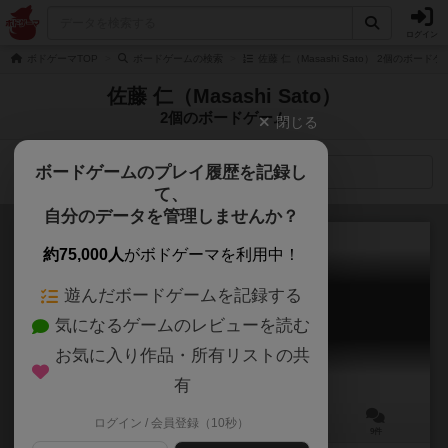
ログイン
ボドゲーマTOP
ボードゲームの検索
佐藤 仁（Masashi Sato） 2個のボード
佐藤 仁（Masashi Sato）
2個のボードゲーム
閉じる
ボードゲームのプレイ履歴を記録し
検索メニュー
て、
自分のデータを管理しませんか？
約75,000人
がボドゲーマを利用中！
遊んだボードゲームを記録する
アニュビスの仮面
気になるゲームのレビューを読む
Mask of Anubis
6.1
お気に入り作品・所有リストの共
有
ログイン / 会員登録（10秒）
2～7人
30～60分
10歳～
9件