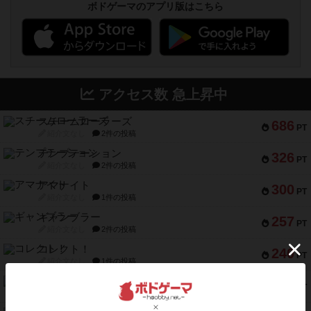
ボドゲーマのアプリ版はこちら
アクセス数 急上昇中
スチームローラーズ
686
PT
紹介文なし
2件の投稿
テンプテーション
326
PT
紹介文なし
2件の投稿
アマナイト
300
PT
紹介文なし
1件の投稿
ギャンブラー
257
PT
紹介文なし
2件の投稿
コレクト！
240
PT
紹介文なし
1件の投稿
トリオンフ ア マレンゴ
236
PT
紹介文あり
1件の投稿