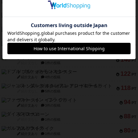
エレメンツ
232
PT
紹介文あり
4件の投稿
バー！パーティー
212
PT
紹介文なし
1件の投稿
ギョッと
154
PT
紹介文あり
1件の投稿
クルティボ
152
PT
紹介文なし
1件の投稿
ブラヴェスト
140
PT
紹介文なし
1件の投稿
ドブル：ポケットモンスター
122
PT
紹介文あり
4件の投稿
ジャンヌ・ダルク-オルレアン ドロー＆ライト
118
PT
紹介文なし
5件の投稿
ファースト・イン・フライト
94
PT
紹介文あり
3件の投稿
ダイススローン
88
PT
紹介文なし
1件の投稿
ガルフストライク
80
PT
紹介文あり
1件の投稿