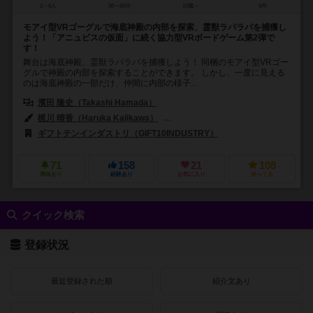
2～6人
30～60分
10歳～
6件
モアイ型VRゴーグルで海底神殿の内部を探索、霊獣ラパラパを捕獲し
よう！「アニュビスの仮面」に続く協力型VRボードゲーム第2弾で
す！
舞台は海底神殿、霊獣ラパラパを捕獲しよう！ 同梱のモアイ型VRゴー
グルで神殿の内部を探索することができます。 しかし、一度に見える
のは海底神殿の一部だけ、仲間に内部の様子...
濱田 隆史（Takashi Hamada）
梶川 晴香（Haruka Kajikawa）
村瀬 都思（Toshi Murase）
佐
ギフトテンインダストリ（GIFT10INDUSTRY）
71
158
21
108
興味あり
経験あり
お気に入り
持ってる
クイック検索
登録状況
最近登録された順
紹介文あり