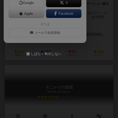
Google
X
景色を伝えて地図を作り上げろ！ VRを使ったコミュニケーション協力
ゲーム
アニュビスの仮面は、仲間からもらった情報を組み合わせピラミッド
Apple
Facebook
内の迷宮の地図を完成させ、王の間を目指すゲームです。 ある砂漠
で、未発掘のピラミッドが発見されました。プレ...
または
濱田 隆史（Takashi Hamada）
下嶋 健司（Kenji Shimojima）
メールで会員登録
梶川 晴香（Haruka Kajikawa）
佐藤 仁（Masashi Sato）
ギフトテンインダストリ（GIFT10INDUSTRY）
123
392
67
197
しばらく表示しない
興味あり
経験あり
お気に入り
持ってる
モニャイの仮面
MASK OF MOAI
6.0