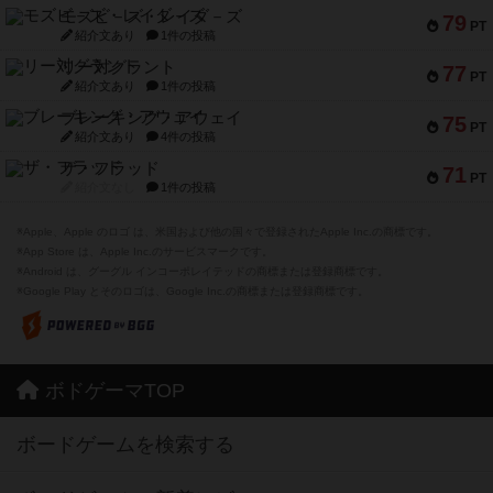
モズビ－ズ・レイダ－ズ
79
PT
紹介文あり
1件の投稿
リー対グラント
77
PT
紹介文あり
1件の投稿
ブレーキング・アウェイ
75
PT
紹介文あり
4件の投稿
ザ・フラッド
71
PT
紹介文なし
1件の投稿
※Apple、Apple のロゴ は、米国および他の国々で登録されたApple Inc.の商標です。
※App Store は、Apple Inc.のサービスマークです。
※Android は、グーグル インコーポレイテッドの商標または登録商標です。
※Google Play とそのロゴは、Google Inc.の商標または登録商標です。
ボドゲーマTOP
ボードゲームを検索する