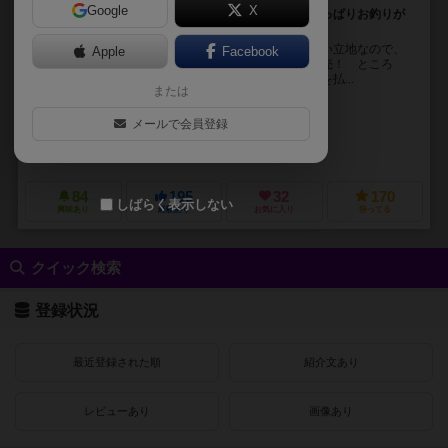
Google
X
お買い上げありがとうございます！ あ、いいえ、やっぱりお釣りが
ないので、ごめんなさい…
あなたは薬草ショップの店主です。ダンジョンに近い立地なので、
Apple
Facebook
たくさんのお客さんが訪れます。さあ、今日も商売商売！ ところ
が、手元の小銭が少ないことに気づきました。お釣りを払...
または
中津（Nakatsu）
メールで会員登録
ワキサカ（Wakisaka）
アソビション（ASOBiTiON）
84
195
32
170
しばらく表示しない
興味あり
経験あり
お気に入り
持ってる
クイック検索
登録状況
最近登録された順
紹介文あり
レビューあり
画像あり