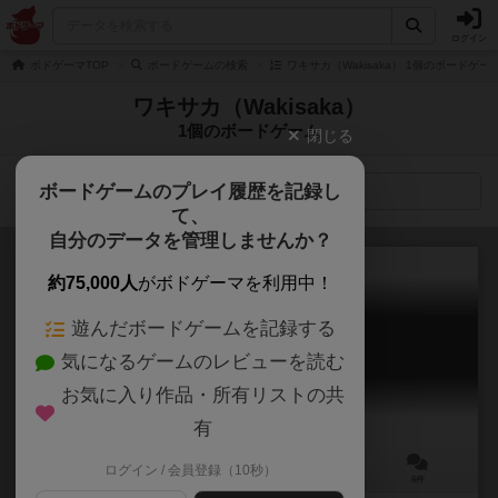
ログイン
ボドゲーマTOP
ボードゲームの検索
ワキサカ（Wakisaka） 1個のボードゲー
ワキサカ（Wakisaka）
1個のボードゲーム
閉じる
ボードゲームのプレイ履歴を記録し
検索メニュー
て、
自分のデータを管理しませんか？
約75,000人
がボドゲーマを利用中！
遊んだボードゲームを記録する
薬草ひとついかがですか？
気になるゲームのレビューを読む
Herb Merchant
6.1
お気に入り作品・所有リストの共
有
ログイン / 会員登録（10秒）
2～4人
30～50分
9歳～
6件