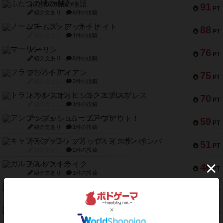
ふたつの城の物語
91
PT
紹介文あり
6件の投稿
ノームズ・アット・ナイト
88
PT
紹介文なし
1件の投稿
マーリン
76
PT
紹介文あり
6件の投稿
フラットアイアン
75
PT
紹介文なし
2件の投稿
トランスオリエント・エクスプレス
70
PT
紹介文なし
1件の投稿
アンブッシュ！：ムーブアウト！
59
PT
紹介文あり
1件の投稿
キャプテン・フリップ：イスラ・ボンバ
51
PT
紹介文なし
2件の投稿
ガルフストライク
46
PT
紹介文あり
1件の投稿
エコーズ・オブ・タイム
45
PT
紹介文なし
8件の投稿
スカルキング
45
PT
紹介文あり
12件の投稿