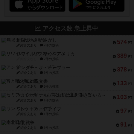
アクセス数 急上昇中
無限まちがいさがし
574
PT
紹介文あり
2件の投稿
リワイルド：サウスアメリカ
389
PT
紹介文なし
2件の投稿
アンダー・ザ・テーブラー
378
PT
紹介文あり
1件の投稿
宵と暁の呪文書
133
PT
紹介文あり
8件の投稿
セミファイナル ～お前はまだ生きている～
103
PT
紹介文あり
1件の投稿
ワン・トゥ・ファイブ
97
PT
紹介文あり
1件の投稿
南北戦争
91
PT
紹介文あり
1件の投稿