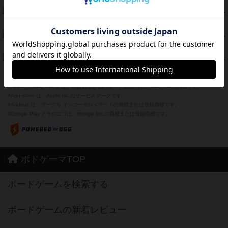
海兵隊
45
PT
紹介文あり
1件の投稿
Bitter End ブタペスト救出作戦
45
PT
紹介文なし
1件の投稿
ドコジャン
42
PT
紹介文あり
10件の投稿
※Apple、Apple のロゴ は、米国および他の国々で登録されたApple Inc.の商標です。
※App Store は、Apple Inc.のサービスマークです。
※Android は、グーグル インコーポレイテッドの商標または登録商標です。
※Google Play とそのロゴは、Google Inc.の商標または登録商標です。
ボドゲーマTOP
ボードゲームを検索する
ボードゲームの新着レビュー