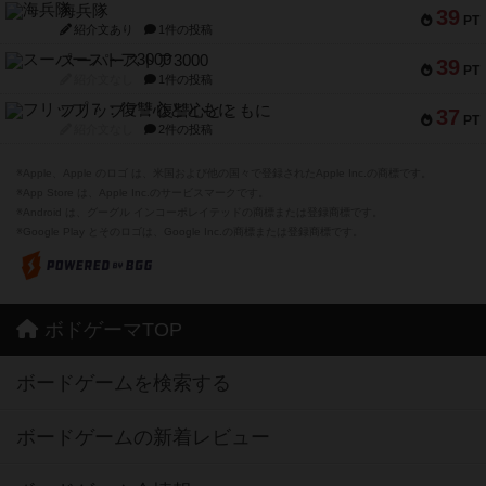
海兵隊
39
PT
紹介文あり
1件の投稿
スーパーストア3000
39
PT
紹介文なし
1件の投稿
フリップ７：復讐心とともに
37
PT
紹介文なし
2件の投稿
※Apple、Apple のロゴ は、米国および他の国々で登録されたApple Inc.の商標です。
※App Store は、Apple Inc.のサービスマークです。
※Android は、グーグル インコーポレイテッドの商標または登録商標です。
※Google Play とそのロゴは、Google Inc.の商標または登録商標です。
ボドゲーマTOP
ボードゲームを検索する
ボードゲームの新着レビュー