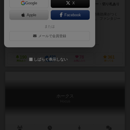
Google
X
奇数のカードには特殊効果が！3スート・マストフォロー・切り札あり
の2人用トリックテイキングカード。
ベースとなるルールは王道のトリックテイキングで、特殊効果がつく
Apple
Facebook
ところと2人専用であることが一番の特徴かと思います。 ファンタジー
な雰囲気が魅力的です。 カードは1～1...
または
ヨシュワ・バーゲル（Joshua Buergel）
メールで会員登録
ジェニファー・メイヤー（Jennifer L. Meyer）
キース・ピシュナリー（K
フォックストロット ゲームズ（Foxtrot Games）
レネゲード・ゲーム・
190
421
78
361
しばらく表示しない
興味あり
経験あり
お気に入り
持ってる
ホークス
Hocus