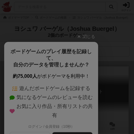
ログイン
ボドゲーマTOP
ボードゲームの検索
ヨシュワ バーゲル（Joshua Buergel）
ヨシュワ バーゲル（Joshua Buergel）
2個のボードゲーム
閉じる
ボードゲームのプレイ履歴を記録し
検索メニュー
て、
自分のデータを管理しませんか？
約75,000人
がボドゲーマを利用中！
遊んだボードゲームを記録する
フォックス・イン・ザ・フォレスト
気になるゲームのレビューを読む
The Fox in the Forest
6.2
お気に入り作品・所有リストの共
有
ログイン / 会員登録（10秒）
2人用
30分前後
10歳～
14件