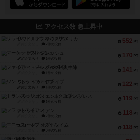
アクセス数 急上昇中
リワイルド：サウスアメリカ
552
PT
紹介文なし
2件の投稿
マーケットフレッシュ
170
PT
紹介文あり
1件の投稿
ファイアー・ブルズ / 火牛陣
141
PT
紹介文なし
1件の投稿
ワン・トゥ・ファイブ
122
PT
紹介文あり
1件の投稿
トランスオリエント・エクスプレス
119
PT
紹介文なし
1件の投稿
フラットアイアン
118
PT
紹介文なし
2件の投稿
エコーズ・オブ・タイム
118
PT
紹介文なし
8件の投稿
南北戦争