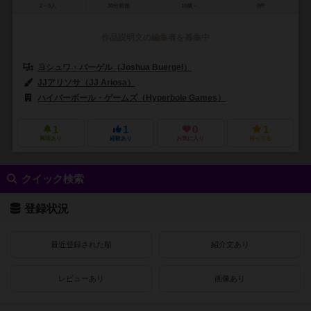
2～5人
30分前後
10歳～
0件
作品説明文の編集者を募集中
ヨシュワ・バーゲル（Joshua Buergel）
グラント・ローディック（Gra
JJアリソサ（JJ Ariosa）
アダム・マクアイヴァー（Adam P. McIv
ハイパーボール・ゲームズ（Hyperbole Games）
1
1
0
1
興味あり
経験あり
お気に入り
持ってる
クイック検索
登録状況
最近登録された順
紹介文あり
レビューあり
画像あり