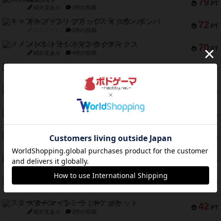
79
PT
紹介文あり
1件の投稿
キャプテン・フリップ：イスラ・ボンバ
72
PT
紹介文なし
2件の投稿
メメントオンラインタクティクス
70
PT
紹介文あり
4件の投稿
パーミッド
68
PT
紹介文なし
1件の投稿
クリーグ
57
PT
紹介文あり
1件の投稿
セミファイナル ～お前はまだ生きている～
53
PT
紹介文あり
1件の投稿
ふたつの街の物語
52
PT
紹介文あり
18件の投稿
クランク! ：冒険者たち（拡張）
50
PT
紹介文あり
4件の投稿
とうほうの！
42
PT
紹介文なし
1件の投稿
スターマイン・ラミー ポケット
42
PT
紹介文あり
2件の投稿