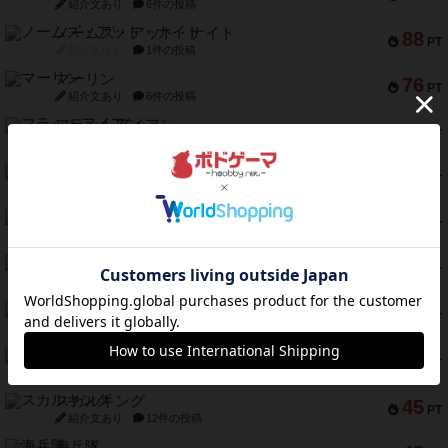
紹介文あり
6件の投稿
ノームズ・アット・ナイト
88
PT
紹介文なし
1件の投稿
マーリン
76
PT
紹介文あり
6件の投稿
フラットアイアン
75
PT
紹介文なし
2件の投稿
トランスオリエント・エクスプレス
70
PT
紹介文なし
1件の投稿
アンブッシュ！：ムーブアウト！
59
PT
紹介文あり
1件の投稿
キャプテン・フリップ：イスラ・ボンバ
51
PT
紹介文なし
2件の投稿
ガルフストライク
46
PT
紹介文あり
1件の投稿
エコーズ・オブ・タイム
45
PT
紹介文なし
8件の投稿
スカルキング
45
PT
紹介文あり
12件の投稿
海兵隊