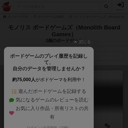
ログイン
ボドゲーマTOP
ボードゲームの検索
モノリス ボードゲームズ（Monolith Boa
モノリス ボードゲームズ（Monolith Board
Games）
2個のボードゲーム
閉じる
ボードゲームのプレイ履歴を記録し
検索メニュー
て、
自分のデータを管理しませんか？
約75,000人
がボドゲーマを利用中！
遊んだボードゲームを記録する
ザ・ライン
気になるゲームのレビューを読む
The Line
お気に入り作品・所有リストの共
有
ログイン / 会員登録（10秒）