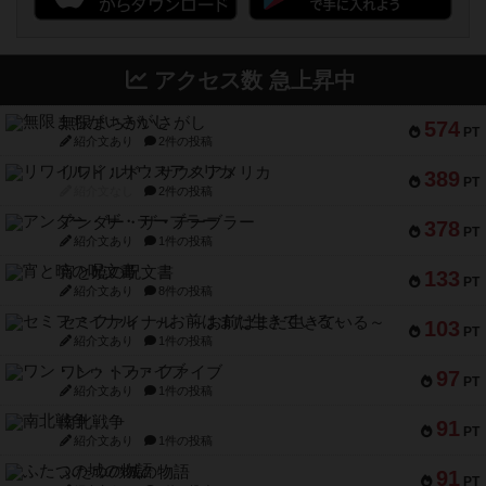
アクセス数 急上昇中
無限まちがいさがし
574
PT
紹介文あり
2件の投稿
リワイルド：サウスアメリカ
389
PT
紹介文なし
2件の投稿
アンダー・ザ・テーブラー
378
PT
紹介文あり
1件の投稿
宵と暁の呪文書
133
PT
紹介文あり
8件の投稿
セミファイナル ～お前はまだ生きている～
103
PT
紹介文あり
1件の投稿
ワン・トゥ・ファイブ
97
PT
紹介文あり
1件の投稿
南北戦争
91
PT
紹介文あり
1件の投稿
ふたつの城の物語
91
PT