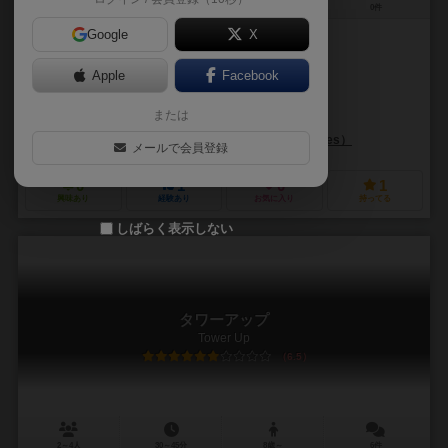
2～12人
10～15分
8歳～
0件
Google
X
作品説明文の編集者を募集中
Apple
Facebook
フレデリック・アンリ（Frederic Henry）
または
メルキオール・アスカリデ（Melchior Ascaride）
モノリス・ボードゲームズ（Monolith Board Games）
メールで会員登録
0
1
0
1
興味あり
経験あり
お気に入り
持ってる
しばらく表示しない
タワーアップ
Tower Up
6.5
2～4人
30～45分
8歳～
6件