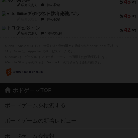
45
PT
紹介文あり
1件の投稿
Bitter End ブタペスト救出作戦
45
PT
紹介文なし
1件の投稿
ドコジャン
42
PT
紹介文あり
10件の投稿
※Apple、Apple のロゴ は、米国および他の国々で登録されたApple Inc.の商標です。
※App Store は、Apple Inc.のサービスマークです。
※Android は、グーグル インコーポレイテッドの商標または登録商標です。
※Google Play とそのロゴは、Google Inc.の商標または登録商標です。
ボドゲーマTOP
ボードゲームを検索する
ボードゲームの新着レビュー
ボードゲーム会情報