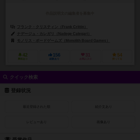
作品説明文の編集者を募集中
フランク・クリスティン（Frank Crittin）
グレゴワール・ラージ（Grég
ナデージュ・カレガリ（Nadege Calegari）
ローラン・エスコフィエ（La
モノリス・ボードゲームズ（Monolith Board Games）
ペガサス・シュ
42
156
31
54
興味あり
経験あり
お気に入り
持ってる
クイック検索
登録状況
最近登録された順
紹介文あり
レビューあり
画像あり
受賞作品