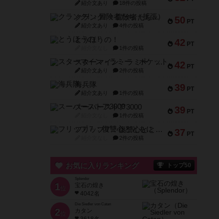
紹介文あり
18件の投稿
クランク! ：冒険者たち（拡張）
50
PT
紹介文あり
4件の投稿
とうほうの！
42
PT
紹介文なし
1件の投稿
スターマイン・ラミー ポケット
42
PT
紹介文あり
2件の投稿
海兵隊
39
PT
紹介文あり
1件の投稿
スーパーストア3000
39
PT
紹介文なし
1件の投稿
フリップ７：復讐心とともに
37
PT
紹介文なし
2件の投稿
お気に入りランキング
トップ50
Splendor
1
宝石の煌き
位
4042名
Die Siedler von Catan
2
カタン
位