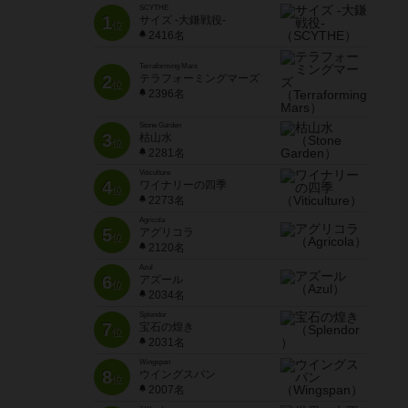
SCYTHE
1
サイズ -大鎌戦役-
位
2416名
Terraforming Mars
2
テラフォーミングマーズ
位
2396名
Stone Garden
3
枯山水
位
2281名
Viticulture
4
ワイナリーの四季
位
2273名
Agricola
5
アグリコラ
位
2120名
Azul
6
アズール
位
2034名
Splendor
7
宝石の煌き
位
2031名
Wingspan
8
ウイングスパン
位
2007名