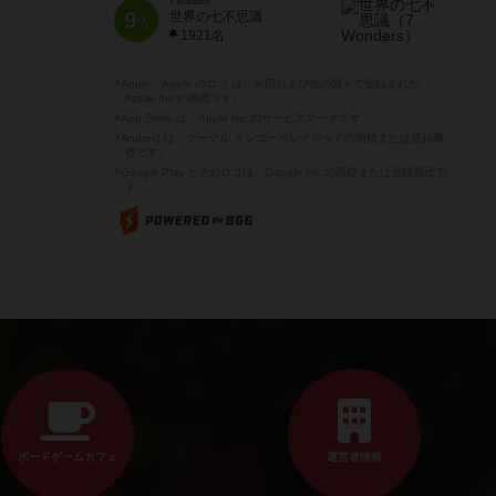
7 Wonders
9
世界の七不思議
位
1921名
※Apple、Apple のロゴ は、米国および他の国々で登録された
Apple Inc.の商標です。
※App Store は、Apple Inc.のサービスマークです。
※Android は、グーグル インコーポレイテッドの商標または登録商
標です。
※Google Play とそのロゴは、Google Inc.の商標または登録商標で
す。
ボードゲームカフェ
運営者情報