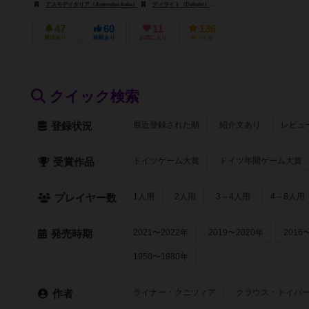
アスモデイタリア（Asmodee Italia）
ディライト（Delight）
スペース カウボーイズ（Space Co
47
60
11
136
興味あり
経験あり
お気に入り
持ってる
クイック検索
最近登録された順
紹介文あり
レビュ
登録状況
ドイツゲーム大賞
ドイツ年間ゲーム大賞
受賞作品
1人用
2人用
3～4人用
4～8人用
プレイヤー数
2021〜2022年
2019〜2020年
2016
発売時期
1950〜1980年
ライナー・クニツィア
クラウス・トイバ
作者