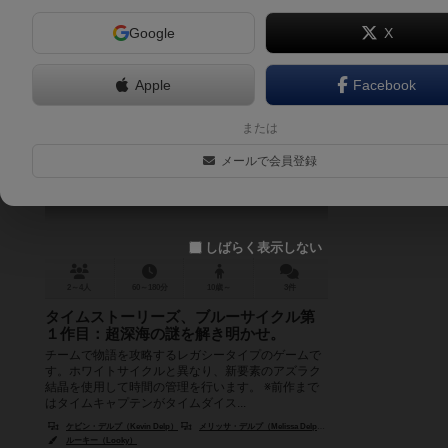
Google
X
Apple
Facebook
タイムストーリーズ・レボリューシ
または
ョン：ハダル・プロジェクト
メールで会員登録
TIME Stories Revolution: The Hadal Project
6.2
しばらく表示しない
2～4人
60～180分
10歳～
3件
タイムストーリーズ、ブルーサイクル第
１作目：超深海の謎を解き明かせ。
チームで物語を攻略するレガシータイプのゲームで
す。ホワイトサイクルと異なり、新要素のアズラク
結晶を使用して時間の管理を行います。 ※前作まで
はタイムキャプテンがタイムダイス...
ケビン・デルプ（Kevin Delp）
メリッサ・デルプ（Melissa Delp）
マヌエル・ロゾワ（Manuel 
ルーキー（Looky）