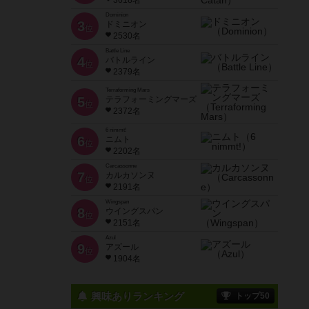
3618名
Dominion
3
ドミニオン
位
2530名
Battle Line
4
バトルライン
位
2379名
Terraforming Mars
5
テラフォーミングマーズ
位
2372名
6 nimmt!
6
ニムト
位
2202名
Carcassonne
7
カルカソンヌ
位
2191名
Wingspan
8
ウイングスパン
位
2151名
Azul
9
アズール
位
1904名
興味ありランキング
トップ50