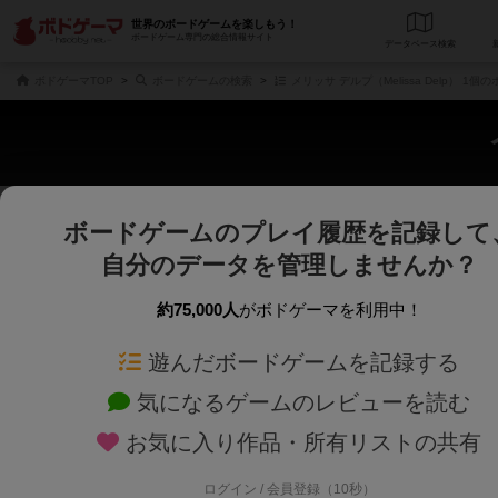
世界のボードゲームを楽しもう！
ボードゲーム専門の総合情報サイト
データベース
検
ボドゲーマTOP
ボードゲームの検索
メリッサ デルプ（Melissa Delp） 1
ボードゲームのプレイ履歴を記録して
さくさく表示
じっくり表示
自分のデータを管理しませんか？
商品名、商品説明文、デザイナー名、テーマ名、メカニクス名を対象にフリー
ゲームデザイナー名を指定して
フリーワード
ゲームデザイナー
約75,000人
がボドゲーマを利用中！
遊んだボードゲームを記録する
対象年齢を指定します。
世界観や登場人
対象年齢
テーマ/フレー
気になるゲームのレビューを読む
お気に入り作品・所有リストの共有
ログイン / 会員登録（10秒）