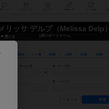
索
新着レビュー
ボードゲーム会
コミュニティ
掲示板一覧
個のボードゲーム
メリッサ デルプ（Melissa Delp
1個のボードゲーム
閉じる
、
更新順
レート順
登録順
人気順
注目順
投稿数
ワード検索ができます。
検索できます。
プレイ対象人数に含まれるボードゲームを指定します。
目安となる所要時間を指定することができ
遊べる人数
プレイ時間
物などモチーフ・ストーリーを指定することができます。直感的にゲームシステムを理解
ゲーム性を構成するコアシステムです。主
バー
メカニクス
リセット