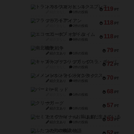
トランスオリエント・エクスプレス
119
PT
紹介文なし
1件の投稿
フラットアイアン
118
PT
紹介文なし
2件の投稿
エコーズ・オブ・タイム
118
PT
紹介文なし
8件の投稿
南北戦争
79
PT
紹介文あり
1件の投稿
キャプテン・フリップ：イスラ・ボンバ
72
PT
紹介文なし
2件の投稿
メメントオンラインタクティクス
70
PT
紹介文あり
4件の投稿
パーミッド
68
PT
紹介文なし
1件の投稿
クリーグ
57
PT
紹介文あり
1件の投稿
セミファイナル ～お前はまだ生きている～
53
PT
紹介文あり
1件の投稿
ふたつの街の物語
52
PT