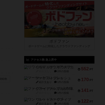
ボドファン
ボードゲームに特化したクラウドファンディング
アクセス数 急上昇中
リワイルド：サウスアメリカ
552
PT
紹介文なし
2件の投稿
マーケットフレッシュ
170
990年
PT
紹介文あり
1件の投稿
ファイアー・ブルズ / 火牛陣
141
PT
紹介文なし
1件の投稿
ワン・トゥ・ファイブ
122
PT
紹介文あり
1件の投稿