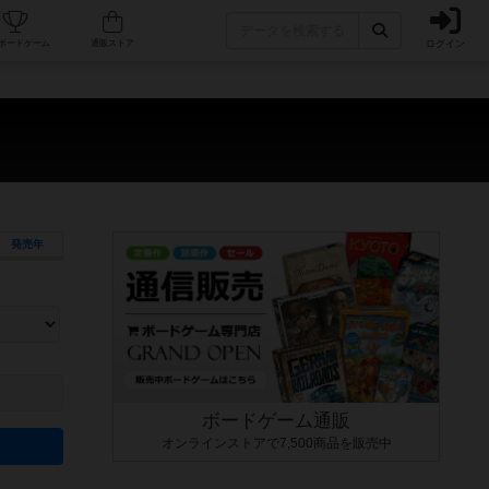
ログイン
カフェ/店舗
人気ボードゲーム
通販ストア
）
発売年
ます。マニュアルを読む時間や参加者へのルール説明時間は含まれていないため、初めて遊
できるよう、中世ファンタジー・クッキング・海賊同士の対決など、ゲームコンセプトを絞
にボードゲームに慣れている方向けの絞込機能です。例えば「ダイスロール」はランダム値
ボードゲーム通販
オンラインストアで7,500商品を販売中