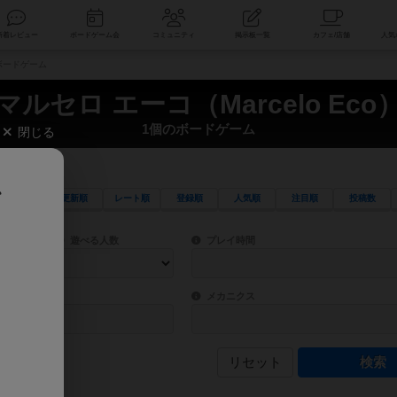
索
新着レビュー
ボードゲーム会
コミュニティ
掲示板一覧
のボードゲーム
マルセロ エーコ（Marcelo Eco
1個のボードゲーム
閉じる
、
更新順
レート順
登録順
人気順
注目順
投稿数
ワード検索ができます。
検索できます。
プレイ対象人数に含まれるボードゲームを指定します。
目安となる所要時間を指定することができ
遊べる人数
プレイ時間
物などモチーフ・ストーリーを指定することができます。直感的にゲームシステムを理解
ゲーム性を構成するコアシステムです。主
バー
メカニクス
リセット