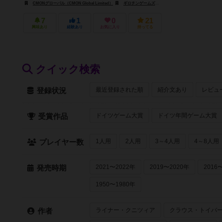
CMONグローバル（CMON Global Limited）
ギロチンゲームズ（Guillotine Games）
ホビーワー
7
1
0
21
興味あり
経験あり
お気に入り
持ってる
クイック検索
最近登録された順
紹介文あり
レビュ
登録状況
ドイツゲーム大賞
ドイツ年間ゲーム大賞
受賞作品
1人用
2人用
3～4人用
4～8人用
プレイヤー数
2021〜2022年
2019〜2020年
2016
発売時期
1950〜1980年
ライナー・クニツィア
クラウス・トイバ
作者