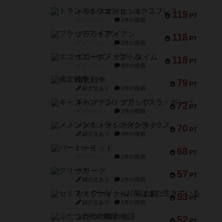
トランスオリエント・エクスプレス
119
PT
紹介文なし
1件の投稿
フラットアイアン
118
PT
紹介文なし
2件の投稿
エコーズ・オブ・タイム
118
PT
紹介文なし
8件の投稿
南北戦争
79
PT
紹介文あり
1件の投稿
キャプテン・フリップ：イスラ・ボンバ
72
PT
紹介文なし
2件の投稿
メメントオンラインタクティクス
70
PT
紹介文あり
4件の投稿
パーミッド
68
PT
紹介文なし
1件の投稿
クリーグ
57
PT
紹介文あり
1件の投稿
セミファイナル ～お前はまだ生きている～
53
PT
紹介文あり
1件の投稿
ふたつの街の物語
52
PT