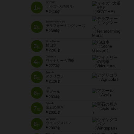
SCYTHE
1
サイズ -大鎌戦役-
位
2416名
Terraforming Mars
2
テラフォーミングマーズ
位
2396名
Stone Garden
3
枯山水
位
2281名
Viticulture
4
ワイナリーの四季
位
2273名
Agricola
5
アグリコラ
位
2120名
Azul
6
アズール
位
2034名
Splendor
7
宝石の煌き
位
2031名
Wingspan
8
ウイングスパン
位
2007名