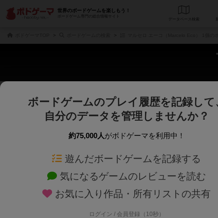
世界のボードゲームを楽しもう！
ボードゲーム専門の総合情報サイト
データベース
検
ボドゲーマTOP
ボードゲームの検索
マルセロ エーコ（Marcelo Eco） 1個
ボードゲームのプレイ履歴を記録して
さくさく表示
じっくり表示
自分のデータを管理しませんか？
商品名、商品説明文、デザイナー名、テーマ名、メカニクス名を対象にフリー
ゲームデザイナー名を指定して
フリーワード
ゲームデザイナー
約75,000人
がボドゲーマを利用中！
遊んだボードゲームを記録する
対象年齢を指定します。
世界観や登場人
対象年齢
テーマ/フレー
気になるゲームのレビューを読む
お気に入り作品・所有リストの共有
ログイン / 会員登録（10秒）