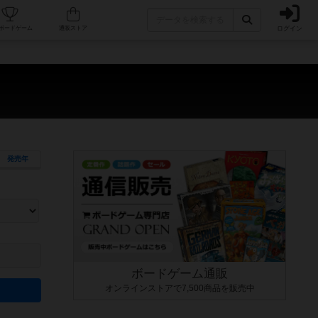
ログイン
カフェ/店舗
人気ボードゲーム
通販ストア
）
発売年
ます。マニュアルを読む時間や参加者へのルール説明時間は含まれていないため、初めて遊
できるよう、中世ファンタジー・クッキング・海賊同士の対決など、ゲームコンセプトを絞
にボードゲームに慣れている方向けの絞込機能です。例えば「ダイスロール」はランダム値
ボードゲーム通販
オンラインストアで7,500商品を販売中