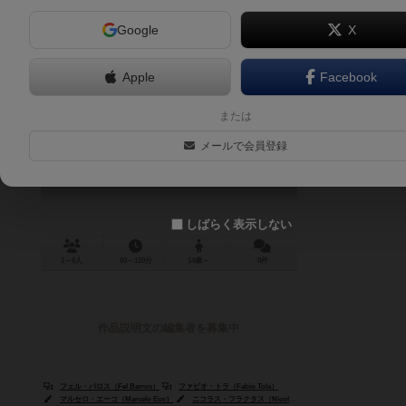
Google
X
Apple
Facebook
ゾンビサイド リオZジャネイロ
または
Zombicide (2nd Edition): Rio Z Janeiro
メールで会員登録
しばらく表示しない
1～6人
60～120分
14歳～
0件
作品説明文の編集者を募集中
フェル・バロス（Fel Barros）
ファビオ・トラ（Fabio Tola）
マルセロ・エーコ（Marcelo Eco）
ニコラス・フラクタス（Nicolas Fructus）
サイード・ハラビ（S