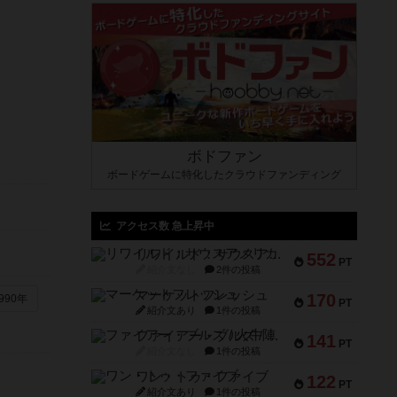
ボドファン
ボードゲームに特化したクラウドファンディング
アクセス数 急上昇中
リワイルド：サウスアメリカ
552
PT
紹介文なし
2件の投稿
マーケットフレッシュ
170
990年
PT
紹介文あり
1件の投稿
ファイアー・ブルズ / 火牛陣
141
PT
紹介文なし
1件の投稿
ワン・トゥ・ファイブ
122
PT
紹介文あり
1件の投稿