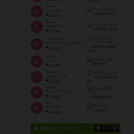
3617名
Dominion
3
ドミニオン
位
2530名
Battle Line
4
バトルライン
位
2379名
Terraforming Mars
5
テラフォーミングマーズ
位
2372名
6 nimmt!
6
ニムト
位
2202名
Carcassonne
7
カルカソンヌ
位
2191名
Wingspan
8
ウイングスパン
位
2151名
Azul
9
アズール
位
1904名
興味ありランキング
トップ50