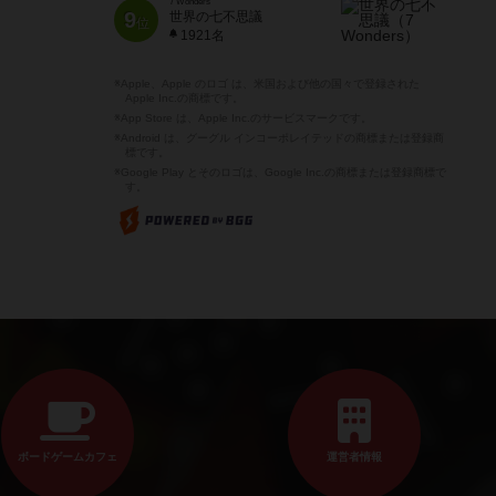
7 Wonders
9
世界の七不思議
位
1921名
※Apple、Apple のロゴ は、米国および他の国々で登録された
Apple Inc.の商標です。
※App Store は、Apple Inc.のサービスマークです。
※Android は、グーグル インコーポレイテッドの商標または登録商
標です。
※Google Play とそのロゴは、Google Inc.の商標または登録商標で
す。
ボードゲームカフェ
運営者情報