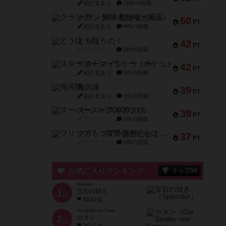
紹介文あり
18件の投稿
クランク! ：冒険者たち（拡張）
50
PT
紹介文あり
4件の投稿
とうほうの！
42
PT
紹介文なし
1件の投稿
スターマイン・ラミー ポケット
42
PT
紹介文あり
2件の投稿
海兵隊
39
PT
紹介文あり
1件の投稿
スーパーストア3000
39
PT
紹介文なし
1件の投稿
フリップ７：復讐心とともに
37
PT
紹介文なし
2件の投稿
お気に入りランキング
トップ50
Splendor
1
宝石の煌き
位
4042名
Die Siedler von Catan
2
カタン
位