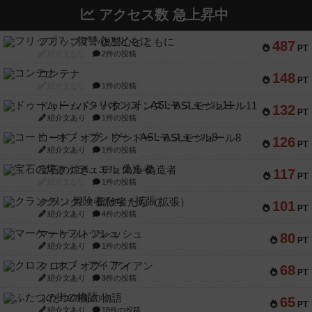
アクセス数 急上昇中
フリップ７：復讐心とともに
487
PT
紹介文なし
2件の投稿
コンテナ
148
PT
紹介文なし
1件の投稿
ドゥームド・バタリオンズ：ASLモジュール11
132
PT
紹介文あり
1件の投稿
コード・オブ・ブシドー：ASLモジュール8
126
PT
紹介文あり
1件の投稿
宝石の煌き：デュエル 偽造者
117
PT
紹介文なし
1件の投稿
クランク! ：冒険者たち（拡張）
101
PT
紹介文あり
4件の投稿
マーケットフレッシュ
80
PT
紹介文あり
1件の投稿
クロス・オブ・アイアン
68
PT
紹介文あり
3件の投稿
ふたつの街の物語
65
PT
紹介文あり
18件の投稿