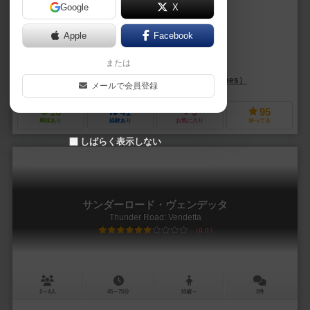
Google
X
作品説明文の編集者を募集中
Apple
Facebook
ジェイソン・ヘイガー（Jason Hager）
ダレン・レックナー（Darren
または
JJアリソサ（JJ Ariosa）
アン・ベンジャミン（Anne Benjamin）
リストアレーション・ゲームズ（Restoration Games）
アルビ（Al
メールで会員登録
16
41
9
95
興味あり
経験あり
お気に入り
持ってる
しばらく表示しない
サンダーロード・ヴェンデッタ
Thunder Road: Vendetta
6.0
2～4人
45～75分
10歳～
2件