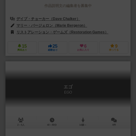
作品説明文の編集者を募集中
デイブ・チョーカー（Dave Chalker）
ブレット・マイヤーズ（Brett
マリー・バージェロン（Marie Bergeron）
ギャレット・カイダ（Garre
リストアレーション・ゲームズ（Restoration Games）
15
25
6
9
興味あり
経験あり
お気に入り
持ってる
エゴ
EGO
2～5人
40～80分
14歳～
0件