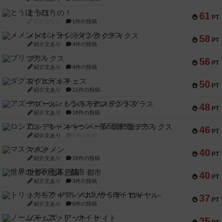
とうほうの！
61
PT
紹介文なし
1件の投稿
メメントオンラインタクティクス
58
PT
紹介文あり
4件の投稿
ブリックス
56
PT
紹介文あり
4件の投稿
ダグエイトチェス
50
PT
紹介文あり
11件の投稿
アズール：シントラのステンドグラス
48
PT
紹介文あり
18件の投稿
ロシアン・キャンペーン：第5版デラックス
46
PT
紹介文あり
0件の投稿
マスクメン
40
PT
紹介文あり
16件の投稿
世界の七不思議：都市
40
PT
紹介文あり
3件の投稿
トリックギア - ペルソナ5 ザ・ロイヤル-
37
PT
紹介文あり
6件の投稿
ノームズ・アット・ナイト
35