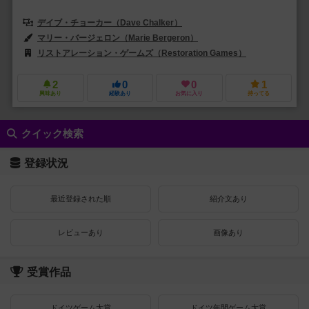
デイブ・チョーカー（Dave Chalker）
ノア・コーヘン（Noah Coh
マリー・バージェロン（Marie Bergeron）
ギャレット・カイダ（Garre
リストアレーション・ゲームズ（Restoration Games）
ブロードウェ
2
0
0
1
興味あり
経験あり
お気に入り
持ってる
クイック検索
登録状況
最近登録された順
紹介文あり
レビューあり
画像あり
受賞作品
ドイツゲーム大賞
ドイツ年間ゲーム大賞