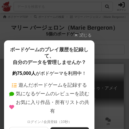
ログイン
ボドゲーマTOP
ボードゲームの検索
マリー バージェロン（Marie Bergeron
マリー バージェロン（Marie Bergeron）
5個のボードゲーム
閉じる
ボードゲームのプレイ履歴を記録し
検索メニュー
て、
自分のデータを管理しませんか？
約75,000人
がボドゲーマを利用中！
遊んだボードゲームを記録する
アンマッチドアドベンチャー：テイルズ・トゥ・アメイ
気になるゲームのレビューを読む
ズ
Unmatched Adventures: Tales to Amaze
お気に入り作品・所有リストの共
6.1
有
ログイン / 会員登録（10秒）
1～4人
20～60分
9歳～
2件