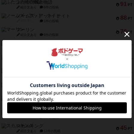
ふたつの城の物語
91
PT
紹介文あり
6件の投稿
ノームズ・アット・ナイト
88
PT
紹介文なし
1件の投稿
マーリン
76
PT
紹介文あり
6件の投稿
フラットアイアン
75
PT
紹介文なし
2件の投稿
トランスオリエント・エクスプレス
70
PT
紹介文なし
1件の投稿
アンブッシュ！：ムーブアウト！
59
PT
紹介文あり
1件の投稿
キャプテン・フリップ：イスラ・ボンバ
51
PT
紹介文なし
2件の投稿
ガルフストライク
46
PT
紹介文あり
1件の投稿
エコーズ・オブ・タイム
45
PT
紹介文なし
8件の投稿
スカルキング
45
PT
紹介文あり
12件の投稿