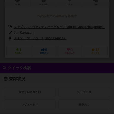
3～5人
60～80分
12歳～
0件
作品説明文の編集者を募集中
ファブリス・ヴァンデンボーゲルデ（Fabrice Vandenbogaerde）
Jan Kartasan
クインド ゲームズ（Quined Games）
1
9
0
13
興味あり
経験あり
お気に入り
持ってる
クイック検索
登録状況
最近登録された順
紹介文あり
レビューあり
画像あり