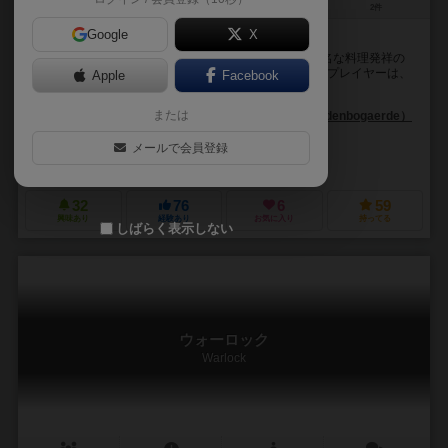
2～4人
30～75分
10歳～
2件
Google
X
ピザ宅配ゲーム。ナポリで一番ピザを配るのは誰だ。
このゲーム、『パパ・パオロ』の舞台は世界的にも有名な料理発祥の
地であるナポリ。もちろん、その料理とは、ピッツァ! プレイヤーは、
Apple
Facebook
このナポリのおなかをすかした市民に誰が一番多...
または
ファブリス・ヴァンデンボーゲルデ（Fabrice Vandenbogaerde）
デイヴィッド・コチャード（David Cochard）
メールで会員登録
クインド ゲームズ（Quined Games）
32
76
6
59
興味あり
経験あり
お気に入り
持ってる
しばらく表示しない
ウォーロック
Warlock