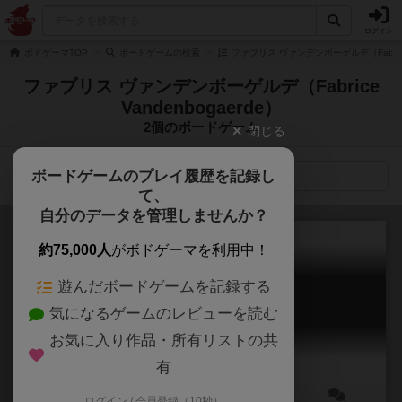
ログイン
ボドゲーマTOP
ボードゲームの検索
ファブリス ヴァンデンボーゲルデ（Fabrice 
ファブリス ヴァンデンボーゲルデ（Fabrice
Vandenbogaerde）
2個のボードゲーム
閉じる
ボードゲームのプレイ履歴を記録し
検索メニュー
て、
自分のデータを管理しませんか？
約75,000人
がボドゲーマを利用中！
遊んだボードゲームを記録する
パパパオロ
気になるゲームのレビューを読む
Papà Paolo
6.1
お気に入り作品・所有リストの共
有
ログイン / 会員登録（10秒）