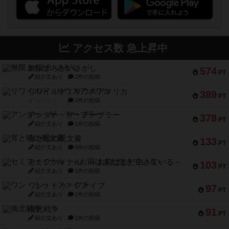
アクセス数 急上昇中
無限まちがいさがし
574
PT
紹介文あり
2件の投稿
リワイルド：サウスアメリカ
389
PT
紹介文なし
2件の投稿
アンダー・ザ・テーブラー
378
PT
紹介文あり
1件の投稿
宵と暁の呪文書
133
PT
紹介文あり
8件の投稿
セミファイナル ～お前はまだ生きている～
103
PT
紹介文あり
1件の投稿
ワン・トゥ・ファイブ
97
PT
紹介文あり
1件の投稿
南北戦争
91
PT
紹介文あり
1件の投稿