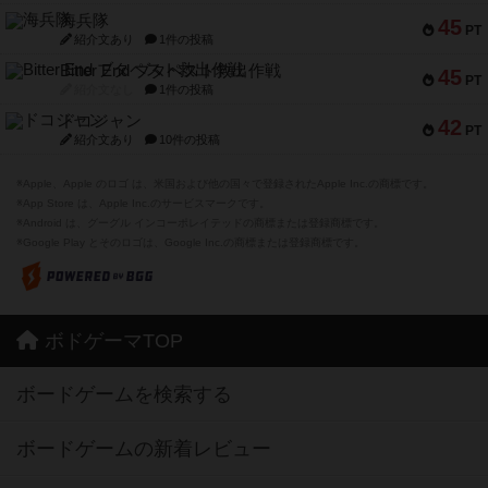
海兵隊
45
PT
紹介文あり
1件の投稿
Bitter End ブタペスト救出作戦
45
PT
紹介文なし
1件の投稿
ドコジャン
42
PT
紹介文あり
10件の投稿
※Apple、Apple のロゴ は、米国および他の国々で登録されたApple Inc.の商標です。
※App Store は、Apple Inc.のサービスマークです。
※Android は、グーグル インコーポレイテッドの商標または登録商標です。
※Google Play とそのロゴは、Google Inc.の商標または登録商標です。
ボドゲーマTOP
ボードゲームを検索する
ボードゲームの新着レビュー